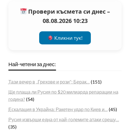
Провери късмета си днес –
08.08.2026 10:23
Кликни тук!
Най-четени за днес:
Тази вечер в „Грехове и рози“: Берак…
(151)
Ще плаща ли Русия по $20 милиарда репарации на
година?
(54)
Ескалация в Украйна: Ракетен удар по Киев и…
(45)
Русия извърши една от най-големите атаки срещу…
(35)