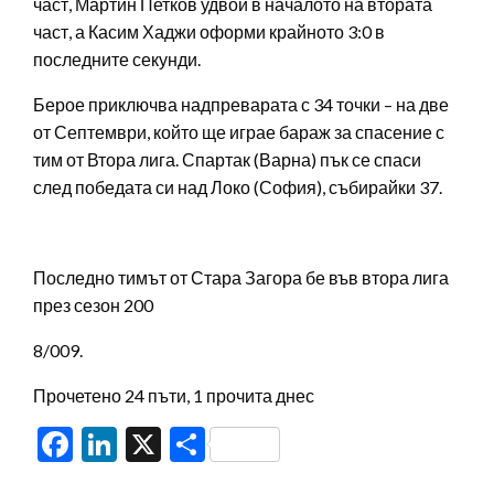
част, Мартин Петков удвои в началото на втората
част, а Касим Хаджи оформи крайното 3:0 в
последните секунди.
Берое приключва надпреварата с 34 точки – на две
от Септември, който ще играе бараж за спасение с
тим от Втора лига. Спартак (Варна) пък се спаси
след победата си над Локо (София), събирайки 37.
Последно тимът от Стара Загора бе във втора лига
през сезон 200
8/009.
Прочетено 24 пъти, 1 прочита днес
Facebook
LinkedIn
X
Share