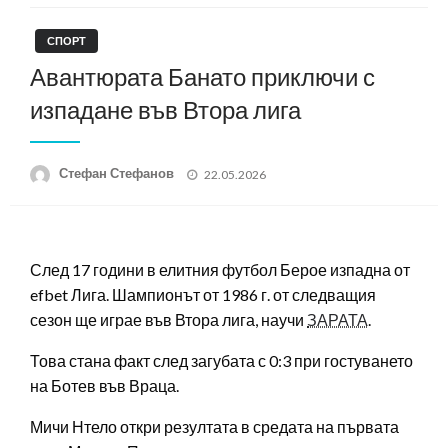
СПОРТ
Авантюрата Банато приключи с
изпадане във Втора лига
Posted
Стефан Стефанов
22.05.2026
on
След 17 години в елитния футбол Берое изпадна от
efbet Лига. Шампионът от 1986 г. от следващия
сезон ще играе във Втора лига, научи
ЗАРАТА
.
Това стана факт след загубата с 0:3 при гостуването
на Ботев във Враца.
Мичи Нтело откри резултата в средата на първата