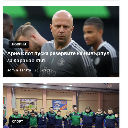
НОВИНИ
Арне Слот пуска резервите на Ливърпул
за Карабао къп
admin_zarata
23.09.2025
СПОРТ