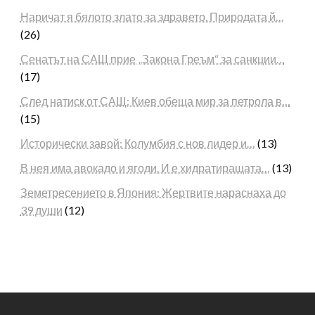
Наричат я бялото злато за здравето. Природата й…
(26)
Сенатът на САЩ прие „Закона Греъм“ за санкции…
(17)
След натиск от САЩ: Киев обеща мир за петрола в…
(15)
Исторически завой: Колумбия с нов лидер и…
(13)
В нея има авокадо и ягоди. И е хидратиращата…
(13)
Земетресението в Япония: Жертвите нараснаха до
39 души
(12)