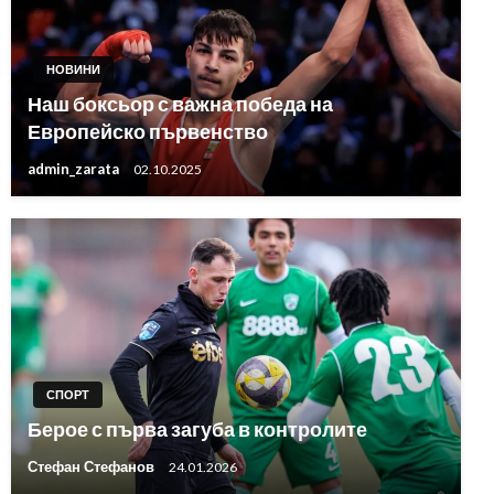
НОВИНИ
Наш боксьор с важна победа на
Европейско първенство
admin_zarata
02.10.2025
СПОРТ
Берое с първа загуба в контролите
Стефан Стефанов
24.01.2026