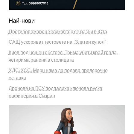
Най-нови
Противопожарен хеликоптер се разби в Юта
САЩ ускоряват тестовете на „Златен купол“
Киев под нощен обстрел: Трима убити край града,
четирима ранени в столицата
ХДС/ХСС: Мерц няма да подава предсрочно
оставка
Дронове на ВСУ подпалиха ключова руска
рафинерия в Сизран