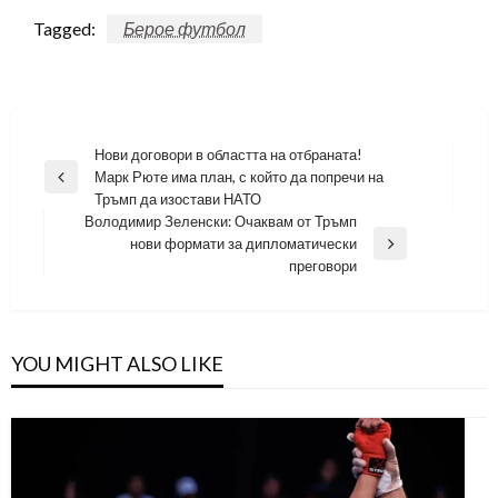
Tagged:
Берое футбол
Навигация
Нови договори в областта на отбраната!
Марк Рюте има план, с който да попречи на
Previous
Тръмп да изостави НАТО
Post
Володимир Зеленски: Очаквам от Тръмп
нови формати за дипломатически
Next
преговори
Post
YOU MIGHT ALSO LIKE