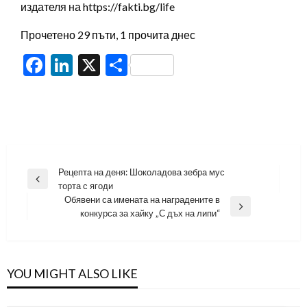
издателя на https://fakti.bg/life
Прочетено 29 пъти, 1 прочита днес
Facebook
LinkedIn
X
Share
Навигация
Рецепта на деня: Шоколадова зебра мус
Previous
торта с ягоди
Post
Обявени са имената на наградените в
Next
конкурса за хайку „С дъх на липи“
Post
YOU MIGHT ALSO LIKE