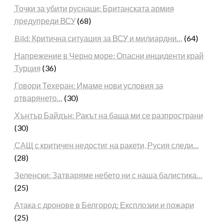
Точки за убити руснаци: Британската армия
предупреди ВСУ
(68)
Bild: Критична ситуация за ВСУ и милиардни…
(64)
Напрежение в Черно море: Опасни инциденти край
Турция
(36)
Говори Техеран: Имаме нови условия за
отварянето…
(30)
Хънтър Байдън: Ракът на баща ми се разпространи
(30)
САЩ с критичен недостиг на ракети, Русия следи…
(28)
Зеленски: Затваряме небето ни с наша балистика…
(25)
Атака с дронове в Белгород: Експлозии и пожари
(25)