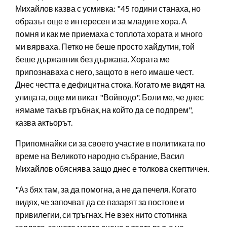
Михайлов казва с усмивка: "45 години станаха, но
образът още е интересен и за младите хора. А
помня и как ме приемаха с топлота хората и много
ми вярваха. Петко не беше просто хайдутин, той
беше държавник без държава. Хората ме
припознаваха с него, защото в него имаше чест.
Днес честта е дефицитна стока. Когато ме видят на
улицата, още ми викат "Войводо". Боли ме, че днес
нямаме такъв гръбнак, на който да се подпрем",
казва актьорът.
Припомнайки си за своето участие в политиката по
време на Великото народно събрание, Васил
Михайлов обяснява защо днес е толкова скептичен.
"Аз бях там, за да помогна, а не да печеля. Когато
видях, че започват да се пазарят за постове и
привилегии, си тръгнах. Не взех нито стотинка