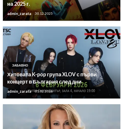
на 2025 г.
admin_zarata
30.12.2025
ЗАБАВНО
Хитовата K-pop група XLOV с първи
концерт в България след дни
admin_zarata
01.02.2026