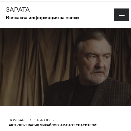
Skip
ЗАРАТА
to
Всякаква информация за всеки
content
HOMEPAGE
ЗАБАВНО
АКТЬОРЪТ ВАСИЛ МИХАЙЛОВ: АМАН ОТ СПАСИТЕЛИ!