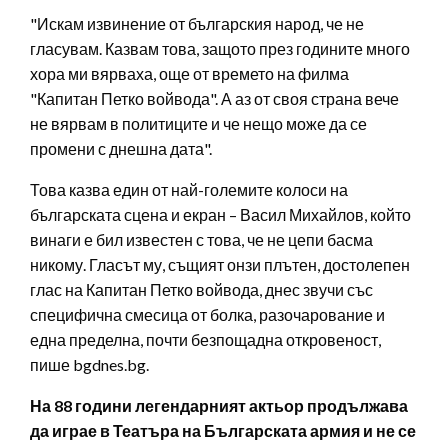
"Искам извинение от българския народ, че не
гласувам. Казвам това, защото през годините много
хора ми вярваха, още от времето на филма
"Капитан Петко войвода". А аз от своя страна вече
не вярвам в политиците и че нещо може да се
промени с днешна дата".
Това казва един от най-големите колоси на
българската сцена и екран – Васил Михайлов, който
винаги е бил известен с това, че не цепи басма
никому. Гласът му, същият онзи плътен, достолепен
глас на Капитан Петко войвода, днес звучи със
специфична смесица от болка, разочарование и
една пределна, почти безпощадна откровеност,
пише bgdnes.bg.
На 88 години легендарният актьор продължава
да играе в Театъра на Българската армия и не се