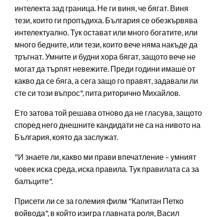
интелекта зад граница. Не ги виня, че бягат. Виня
тези, които ги пропъдиха. България се обезкървява
интелектуално. Тук остават или много богатите, или
много бедните, или тези, които вече няма накъде да
тръгнат. Умните и будни хора бягат, защото вече не
могат да търпят невежите. Преди години имаше от
какво да се бяга, а сега защо го правят, задавали ли
сте си този въпрос", пита риторично Михайлов.
Ето затова той решава отново да не гласува, защото
според него днешните кандидати не са на нивото на
България, която да заслужат.
"И знаете ли, какво ми прави впечатление – умният
човек иска среда, иска правила. Тук правилата са за
балъците".
Присети ли се за големия филм "Капитан Петко
войвода", в който изигра главната роля, Васил