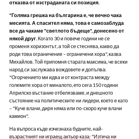
отказва от изстраданата си позиция.
"Голяма грешка на българина е, че вечно чака
месията. А спасител няма, това е самозаблуда
все да чакаме "светлото бъдеще", донесено от
някой друг
. Когато 30 и повече години не се
променя хоризонтът, а той се стеснява, какво да
роди това ограничение – ограничени хора", казва
Михайлов. Той припомня старата максима, че всеки
народ си заслужава вождовете и допълва:
"Огорчението ми идва и от контраста между
големите хора от миналото, ето сега 150 години
Априлско въстание отбелязваме, и днешното
състояние на политическите ни лидери, което е като
– "Куче влачи, диря няма или по-скоро куче влачи
камион".
На въпроса къде изчезнаха будните, най-
възрастният ни играещ актьор каза: "Изтича ни