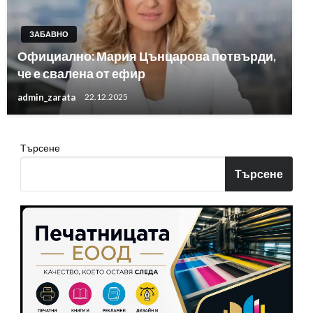
ЗАБАВНО
Официално: Мария Цънцарова потвърди,
че е свалена от ефир
admin_zarata
22.12.2025
Търсене
Търсене