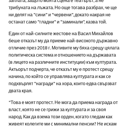
заплата, защото моята сцена е театърът, а не
трибуната на лъжата. Но още тогава разбрах, че ще
ни делят на "сини" и "червени", докато накрая не
останат само "гладни" и "заминали", казва той.
Един от най-силните жестове на Васил Михайлов
беше отказът му да приеме най-високото държавно
отличие през 2018 г. Мотивите му бяха срещу цялата
политическа система и отношението на държавата
(в лицето на различните институции) към културата.
Актьорът подчерта, че отказът му е протест срещу
начина, по който се управлява културата и как се
подхвърлят "награди" на хора, които едва свързват
двата края.
"Това е моят протест. Не мога да приема награда от
власт, която не се грижи за културата и за своя
народ. Как да взема този орден, когато гледам как
живеят колегите ми с минимални пенсии? Не искам