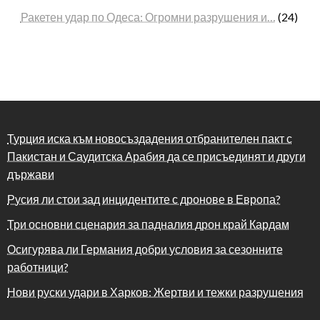
Ракетен удар по Одеса: Огромни разрушения и…
(24)
Турция иска към новосъздадения отбранителен пакт с
Пакистан и Саудитска Арабия да се присъединят и други
държави
Русия ли стои зад инцидентите с дронове в Европа?
Три основни сценария за падналия дрон край Кардам
Осигурява ли Германия добри условия за сезонните
работници?
Нови руски удари в Харков: Жертви и тежки разрушения