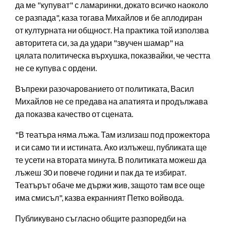
да ме "купуват" с ламаринки, докато всичко наоколо
се разпада", каза тогава Михайлов и бе аплодиран
от културната ни общност. На практика той използва
авторитета си, за да удари "звучен шамар" на
цялата политическа върхушка, показвайки, че честта
не се купува с ордени.
Въпреки разочарованието от политиката, Васил
Михайлов не се предава на апатията и продължава
да показва качество от сцената.
"В театъра няма лъжа. Там излизаш под прожектора
и си само ти и истината. Ако излъжеш, публиката ще
те усети на втората минута. В политиката можеш да
лъжеш 30 и повече години и пак да те избират.
Театърът обаче ме държи жив, защото там все още
има смисъл", казва екранният Петко войвода.
Публикувано съгласно общите разпоредби на