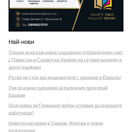
Най-нови
Турция иска към новосъздадения отбранителен пакт
с Пакистан и Саудитска Арабия да се присъединят и
други държави
Русия ли стои зад инцидентите с дронове в Европа?
Три основни сценария за падналия дрон край
Кардам
Осигурява ли Германия добри условия за сезонните
работници?
Нови руски удари в Харков: Жертви и тежки
разрушения