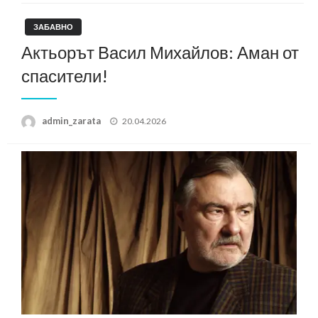
ЗАБАВНО
Актьорът Васил Михайлов: Аман от
спасители!
Posted
admin_zarata
20.04.2026
on