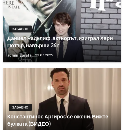
ЗАБАВНО
Даниел Радклиф, актьорът, изиграл Хари
Потър, навърши 36 г.
admin_zarata
23.07.2025
ЗАБАВНО
Константинос Аргирос се ожени. Вижте
булката (ВИДЕО)