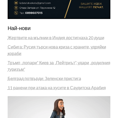
Най-нови
Жертвите на мълнии в Индия достигнаха 20 души
Сибига: Русия търси нова криза с храните, удряйки
кораби
Тръмп „попари“ Киев за „Пейтриът“, удари „родилния
туризъм“
Белград потвърди: Зеленски пристига
11 ранени при атака на хусите в Саудитска Арабия