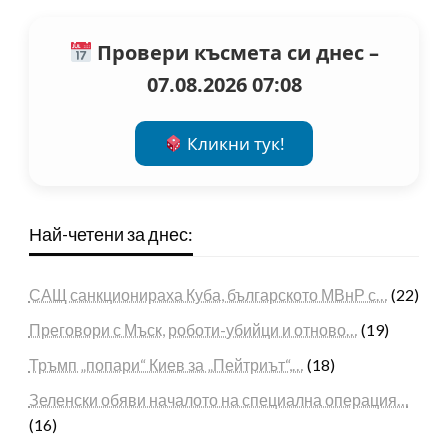
Провери късмета си днес –
07.08.2026 07:08
Кликни тук!
Най-четени за днес:
САЩ санкционираха Куба, българското МВнР с…
(22)
Преговори с Мъск, роботи-убийци и отново…
(19)
Тръмп „попари“ Киев за „Пейтриът“,…
(18)
Зеленски обяви началото на специална операция…
(16)