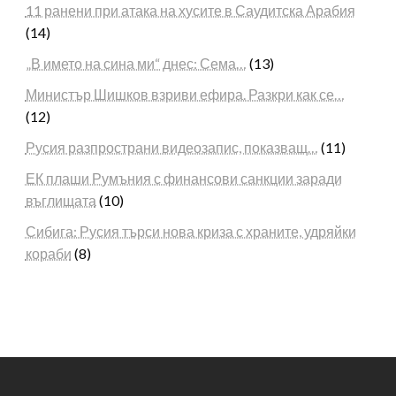
11 ранени при атака на хусите в Саудитска Арабия
(14)
„В името на сина ми“ днес: Сема…
(13)
Министър Шишков взриви ефира. Разкри как се…
(12)
Русия разпространи видеозапис, показващ…
(11)
ЕК плаши Румъния с финансови санкции заради
въглищата
(10)
Сибига: Русия търси нова криза с храните, удряйки
кораби
(8)