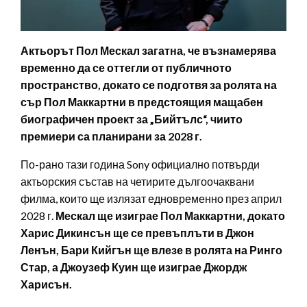
Актьорът Пол Мескал загатна, че възнамерява
временно да се оттегли от публичното
пространство, докато се подготвя за ролята на
сър Пол Маккартни в предстоящия мащабен
биографичен проект за „Бийтълс“, чиито
премиери са планирани за 2028 г.
По-рано тази година Sony официално потвърди
актьорския състав на четирите дългоочаквани
филма, които ще излязат едновременно през април
2028 г.
Мескал ще изиграе Пол Маккартни, докато
Харис Дикинсън ще се превъплъти в Джон
Ленън, Бари Кийгън ще влезе в ролята на Ринго
Стар, а Джоузеф Куин ще изиграе Джордж
Харисън.