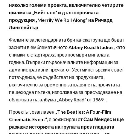
няколко големи проекта, включително четирите
филма за „Бийтълс“ и дългосрочната
продукция „Merrily We Roll Along“ на Ричард
Линклейтър
.
Филмите за легендарната британска група ще бъдат
заснети в емблематичното
Abbey Road Studios
, като
снимките стартираха през ноември миналата
година. Въпреки първоначалните информации за
административни пречки, от Уестминстърския съвет
потвърдиха, че съдействат на продукцията,
включително за временно затваряне на прочутата
пешеходна пътека, използвана за пресъздаване на
обложката на албума „Abbey Road“ от 1969 г.
Проектът, озаглавен
„The Beatles: A Four-Film
Cinematic Event“
, е режисиран от
Сам Мендес и ще
разкаже историята на групата през гледната