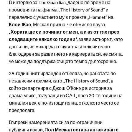
В интервю за The Guardian, дадено по време на
промоцията на филма „The History of Sound“ и
паралелно с участието му в проекта „Hamnet“ на
Клои Жао
, Мескал призна, че обмисля пауза.
„Хората ще си починат от мен, а и аз от тях през
следващите няколко години“,
заяви актьорът, като
допълни, че макар да се чувства изключително
благодарен за развитието на кариерата си, не смята,
че може да поддържа същото темпо дългосрочно.
29-годишният ирландец отбеляза, че работата по
независими филми, като „The History of Sound“, в
който си партнира с Джош О’Конър в история за
двама мъже, пътуващи из САЩ през 20-те години на
миналия век, е по-изтощителна, отколкото често се
предполага.
Въпреки намеренията си за по-ограничени
публични изяви,
Пол Мескал остава ангажиран с