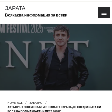
Skip
ЗАРАТА
to
Всякаква информация за всеки
content
HOMEPAGE
ЗАБАВНО
АКТЬОРЪТ ПОЛ МЕСКАЛ ИЗЧЕЗВА ОТ ЕКРАНА ДО СЛЕДВАЩАТА СИ
РОЛЯ НА ПОЛ МАККАРТНИ ПРЕЗ 2028 Г.