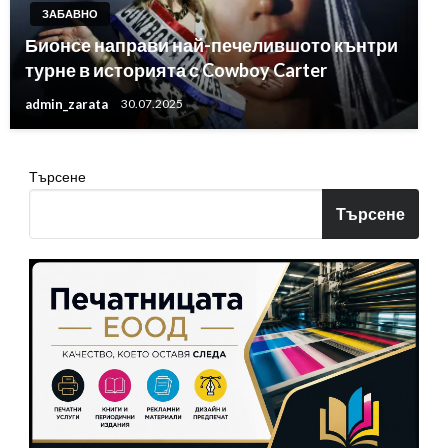
ЗАБАВНО
Бионсе направи най-печелившото кънтри
турне в историята с Cowboy Carter
admin_zarata
30.07.2025
Търсене
Търсене