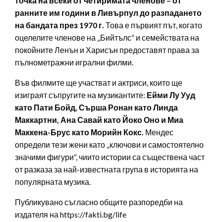
точка на всеки от четиримата членове – от
ранните им години в Ливърпул до разпадането
на бандата през 1970 г.
Това е първият път, когато
оцелелите членове на „Бийтълс“ и семействата на
покойните Ленън и Харисън предоставят права за
пълнометражни игрални филми.
Във филмите ще участват и актриси, които ще
изиграят съпругите на музикантите:
Ейми Лу Ууд
като Пати Бойд, Сърша Ронан като Линда
Маккартни, Ана Савай като Йоко Оно и Миа
Маккена-Брус като Морийн Кокс.
Мендес
определи тези жени като „ключови и самостоятелно
значими фигури“, чиито истории са съществена част
от разказа за най-известната група в историята на
популярната музика.
Публикувано съгласно общите разпоредби на
издателя на https://fakti.bg/life