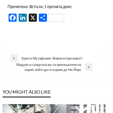
Прочетено 38 пъти, 1 прочита днес
Facebook
LinkedIn
X
Share
Навигация
Христо Мутафчиев: Живея втори живот!
Previous
Мадуро и съпругата му са прехвърлени на
Post
Next
кораб, който да ги отдеве до Ню Йорк
Post
YOU MIGHT ALSO LIKE