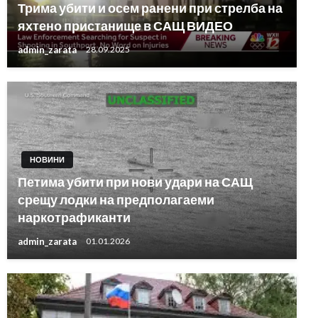
Трима убити и осем ранени при стрелба на
яхтено пристанище в САЩ ВИДЕО
admin_zarata
28.09.2025
НОВИНИ
Петима убити при нови удари на САЩ
срещу лодки на предполагаеми
наркотрафиканти
admin_zarata
01.01.2026