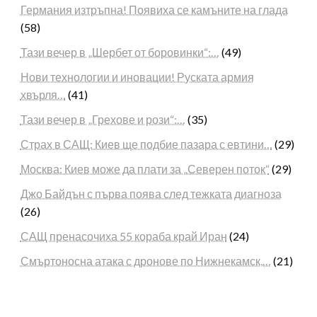
Германия изтръпна! Появиха се камъните на глада
(58)
Тази вечер в „Шербет от боровинки“:…
(49)
Нови технологии и иновации! Руската армия
хвърля…
(41)
Тази вечер в „Грехове и рози“:…
(35)
Страх в САЩ: Киев ще подбие пазара с евтини…
(29)
Москва: Киев може да плати за „Северен поток“
(29)
Джо Байдън с първа поява след тежката диагноза
(26)
САЩ пренасочиха 55 кораба край Иран
(24)
Смъртоносна атака с дронове по Нижнекамск,…
(21)