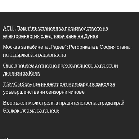
АЕЦ „Пакш“ възстановява производството на
електроенергия след покачване на Дунав
Москва за кабинета „Радев“: Реториката в София стана
по-сдържана и рационална
Още проблеми относно прехвърлянето на ракетни
лицензи за Киев
TSMC и Sony ще инвестират милиарди в завод за
усъвършенствани сензорни чипове
Въоръжен мъж стреля в правителствена сграда край
Банкок, двама са ранени