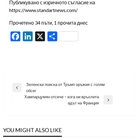
Публикувано с изричното съгласие на
https://www.standartnews.com/
Прочетено 34 пъти, 1 прочита днес
Facebook
LinkedIn
X
Share
Навигация
Зеленски поиска от Тръмп оръжия с голям
Previous
обсег
Post
Хампарцумян отсече – кога ни връхлита
Next
адът на Франция
Post
YOU MIGHT ALSO LIKE