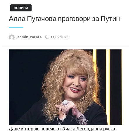
НОВИНИ
Алла Пугачова проговори за Путин
Posted
admin_zarata
11.09.2025
on
Даде интервю повече от 3 часа Легендарна руска