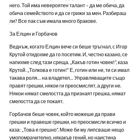
него. Той има невероятен талант – да ме обича, да
обича семейството и да се грижи за мен. Разбираш
ли? Все пак съм имала много бракове.
За Елцин и Горбачов
Веднъж, когато Елцин вече си беше тръгнал, с Игор
Крутой отидохме да го посетим. И, честно казано, се
напихме след тази среща. „Какъв готин човек!“, каза
Крутой. „Толкова е готин!“ Е, готин или не, ти си имал
такава роля… на владетел… Управляващите също
правят грешки, някои ги преосмислят, а други не.
Някои нямат смелостта да признаят грешка, нямат
смелостта да се покаят.
Горбачов беше човек, който можеше да прави
грешки и правеше грешки, но преосмисли всичко и
каза: „Това е грешно“. Може би му липсваше нещо
умопомрачително, някакъв гений, но наистина