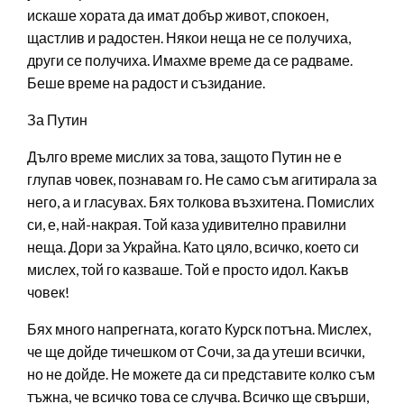
искаше хората да имат добър живот, спокоен,
щастлив и радостен. Някои неща не се получиха,
други се получиха. Имахме време да се радваме.
Беше време на радост и съзидание.
За Путин
Дълго време мислих за това, защото Путин не е
глупав човек, познавам го. Не само съм агитирала за
него, а и гласувах. Бях толкова възхитена. Помислих
си, е, най-накрая. Той каза удивително правилни
неща. Дори за Украйна. Като цяло, всичко, което си
мислех, той го казваше. Той е просто идол. Какъв
човек!
Бях много напрегната, когато Курск потъна. Мислех,
че ще дойде тичешком от Сочи, за да утеши всички,
но не дойде. Не можете да си представите колко съм
тъжна, че всичко това се случва. Всичко ще свърши,