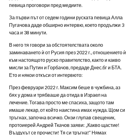
певица проговори пред медиите.
За първи път от седем години руската певица Алла
Пугачова даде обширно интервю, което продължи 3
часа и 38 минути.
В него тя говори за обстоятелствата около
заминаването ѝ от Русия през 2022 г., отношението ѝ
към настоящото руско правителство, както и какво
мисли за Путин и Горбачов, предаде Днес.бг и БТА.
Ето и някои откъси от интервюто:
През февруари 2022 г. Максим беше в чужбина, аз
бях у дома и трябваше да отида в Израел на
лечение. Тогава просто ме спасиха, защото там
имаше лекар, от който наистина имах нужда. Щом си
тръгнах, започна всичко. Онзи глупав свещеник,
протоиерей Андрей Ткачов заяви: „Какво щастие!
Въздухът се прочисти! Тя си тръгна!“ Нямах