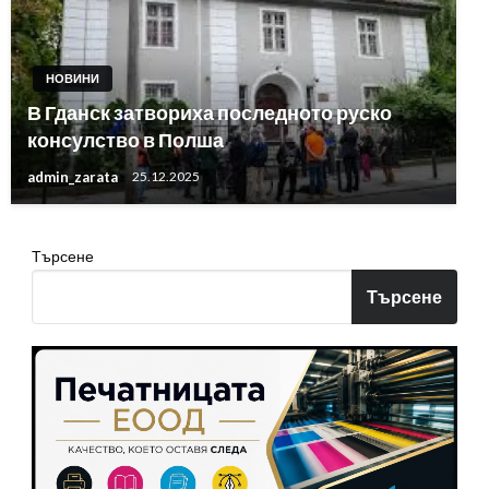
НОВИНИ
В Гданск затвориха последното руско
консулство в Полша
admin_zarata
25.12.2025
Търсене
Търсене