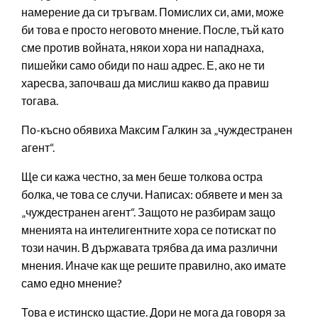
намерение да си тръгвам. Помислих си, ами, може
би това е просто неговото мнение. После, тъй като
сме против войната, някои хора ни нападнаха,
пишейки само обиди по наш адрес. Е, ако не ти
харесва, започваш да мислиш какво да правиш
тогава.
По-късно обявиха Максим Галкин за „чуждестранен
агент“.
Ще си кажа честно, за мен беше толкова остра
болка, че това се случи. Написах: обявете и мен за
„чуждестранен агент“. Защото не разбирам защо
мненията на интелигентните хора се потискат по
този начин. В държавата трябва да има различни
мнения. Иначе как ще решите правилно, ако имате
само едно мнение?
Това е истинско щастие. Дори не мога да говоря за