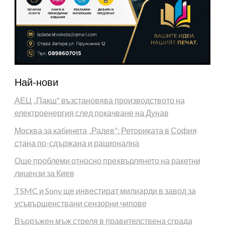
Най-нови
АЕЦ „Пакш“ възстановява производството на
електроенергия след покачване на Дунав
Москва за кабинета „Радев“: Реториката в София
стана по-сдържана и рационална
Още проблеми относно прехвърлянето на ракетни
лицензи за Киев
TSMC и Sony ще инвестират милиарди в завод за
усъвършенствани сензорни чипове
Въоръжен мъж стреля в правителствена сграда