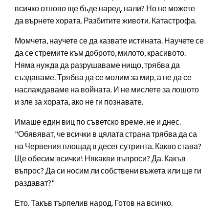
всичко отново ще бъде наред, нали? Но не можете
да върнете хората. Разбитите животи. Катастрофа.
Момчета, научете се да казвате истината. Научете се
да се стремите към доброто, милото, красивото.
Няма нужда да разрушаваме нищо, трябва да
създаваме. Трябва да се молим за мир, а не да се
наслаждаваме на войната. И не мислете за лошото
и зле за хората, ако не ги познавате.
Имаше един виц по съветско време, не и днес.
"Обявяват, че всички в цялата страна трябва да са
на Червения площад в десет сутринта. Какво става?
Ще обесим всички! Някакви въпроси? Да. Какъв
въпрос? Да си носим ли собствени въжета или ще ги
раздават?"
Ето. Такъв търпелив народ. Готов на всичко.