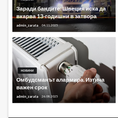
Заради бандите: Швеция иска да
вкарва 13-годишни в затвора
admin_zarata
04.11.2025
НОВИНИ
Омбудсманът алармира. Изтича
важен срок
admin_zarata
26.08.2025