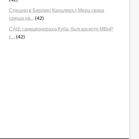
Спешно в Берлин! Канцлерът Мерц свика
среща на…
(42)
САЩ санкционираха Куба, българското МВнР
с…
(42)