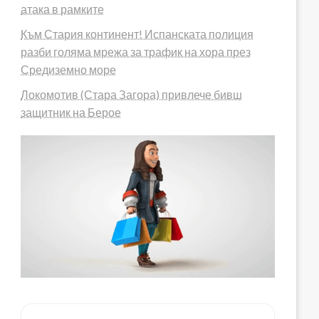
атака в рамките
Към Стария континент! Испанската полиция
разби голяма мрежа за трафик на хора през
Средиземно море
Локомотив (Стара Загора) привлече бивш
защитник на Берое