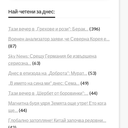
Най-четени за днес:
Тази вечер в „Грехове и рози“: Берак…
(396)
Военен анализатор заяви, че Северна Корея е…
(87)
Sky News: Срещу Германия бе извършена
сериозна…
(63)
Днес в епизода на „Доброта“: Мурат…
(53)
„В името на сина ми“ днес: Сема…
(49)
Тази вечер в „Шербет от боровинки“:…
(44)
Магнитна буря удря Земята още утре! Ето кога
ще…
(44)
Глобално затопляне! Китай започва редовни…
(42)