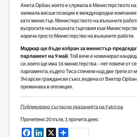
Анита Орбан, която е служила в Министерството на
заемала висши позиции в международни компании 
като министър. Министерството на външните рабо
въпросите на външната търговия към Министерство
нарича просто Министерство на външните работи.
Маджар ще бъде избран за министър-председате
парламент на 9 май
. Той вече е номинирал кандид
си, което ще има 16 министерства – пет повече от 
парламента, където Тиса спечели над две трети от 
Унгарски граждански съюз, водена от Виктор Орбан
преминава в опозиция.
Публикувано съгласно указанията на Fakti.bg
Прочетено 20 пъти, 1 прочита днес
Facebook
LinkedIn
X
Share