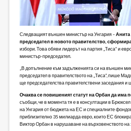
Следващият външен министър на Унгария –
Анита
председател в новото правителство, сформиран
избори. Това обяви лидерът на партия „Тиса“ и евр
министър-председател.
„В допълнение към задълженията си на външен мин
председател в правителството на „Тиса“, пише Мадж
ще председателства правителствени заседания и щ
Очаква се повишеният статут на Орбан да има
съобщи, че в момента тя е в консултации в Брюксе
на Унгария от бюджета на ЕС и специалните фондов
приблизително 35 милиарда евро, които ЕС блокира
Виктор Орбан в нарушаване на върховенството на з