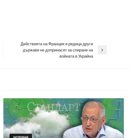
Действията на Франция и редица други
държави не допринасят за спиране на
Next
войната в Украйна
Post
НОВИНИ