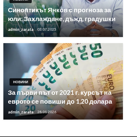
Синоптикът Янков с прогноза за
юли: Захлаждане, дъжд, градушки
admin_zarata
03.07.2025
НОВИНИ
За първи път от 2021 г. курсът на
еврото се повиши до 1,20 долара
admin_zarata
28.01.2026