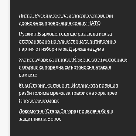
Литва: Русия може да използва украински
дронове за провокация срещу НАТО
Руският Върховен съд ще разгледа иск за
отстраняване на единствената антивоенна
партия от изборите за Държавна дума
Хусите удариха отново! Йеменските бунтовници
извършиха поредна смъртоносна атака в
рамките
Към Стария континент! Испанската полиция
разби голяма мрежа за трафик на хора през
Средиземно море
Локомотив (Стара Загора) привлече бивш
защитник на Берое