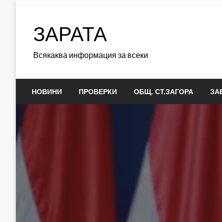
Skip
to
ЗАРАТА
content
Всякаква информация за всеки
НОВИНИ
ПРОВЕРКИ
ОБЩ. СТ.ЗАГОРА
ЗА