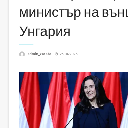
министър на вън
Унгария
Posted
admin_zarata
25.04.2026
on