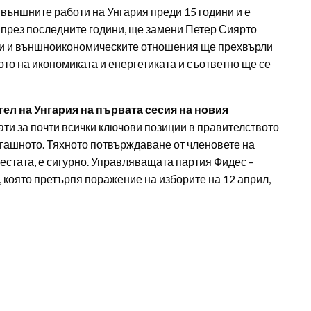
 външните работи на Унгария преди 15 години и е
през последните години, ще замени Петер Сиярто
ти и външноикономическите отношения ще прехвърли
то на икономиката и енергетиката и съответно ще се
л на Унгария на първата сесия на новия
ати за почти всички ключови позиции в правителството
сегашното. Тяхното потвърждаване от членовете на
местата, е сигурно. Управляващата партия Фидес –
, която претърпя поражение на изборите на 12 април,