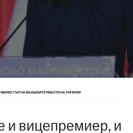
 И МИНИСТЪР НА ВЪНШНИТЕ РАБОТИ НА УНГАРИЯ
е и вицепремиер, и