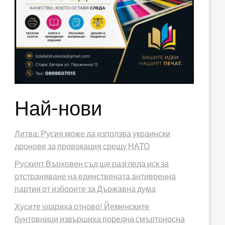
Най-нови
Литва: Русия може да използва украински
дронове за провокация срещу НАТО
Руският Върховен съд ще разгледа иск за
отстраняване на единствената антивоенна
партия от изборите за Държавна дума
Хусите удариха отново! Йеменските
бунтовници извършиха поредна смъртоносна