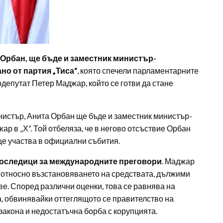
 Орбан, ще бъде и заместник министър-
о от партия „Тиса“
, която спечели парламентарните
одепутат Петер Маджар, който се готви да стане
истър, Анита Орбан ще бъде и заместник министър-
ар в „Х“. Той отбеляза, че в негово отсъствие Орбан
е участва в официални събития.
 последици за международните преговори
. Маджар
л относно възстановяването на средствата, дължими
е. Според различни оценки, това се равнява на
, обвинявайки оттеглящото се правителство на
акона и недостатъчна борба с корупцията.