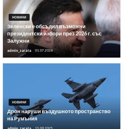
НОВИНИ
Зеленски е обсъдил възможни
президентски избори през 2026 г. със
Залужни
admin_zarata
01.07.2026
НОВИНИ
Дрон наруши въздушното пространство
на Румъния
admin_zarata
13.09.2025