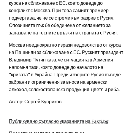
курса на сближаване с ЕС, което доведе до
конфликт с Москва. При това самият премиер
подчертава, че не се стреми към разрив с Русия.
Опозицията пък бе обединена от желанието за
запазване на тесните връзки на страната с Русия.
Москва нееднократно изрази недоволство от курса
на Пашинян за сближаване с ЕС. Руският президент
Владимир Путин каза, че ситуацията в Армения
напомня тази, която доведе до началото на
"кризата" в Украйна. Преди изборите Русия въведе
забрани и ограничения за вноса на арменски
алкохол, селскостопанска продукция, цветя и риба.
Автор: Сергей Куприков
Публикувано съгласно указанията на Fakti.bg