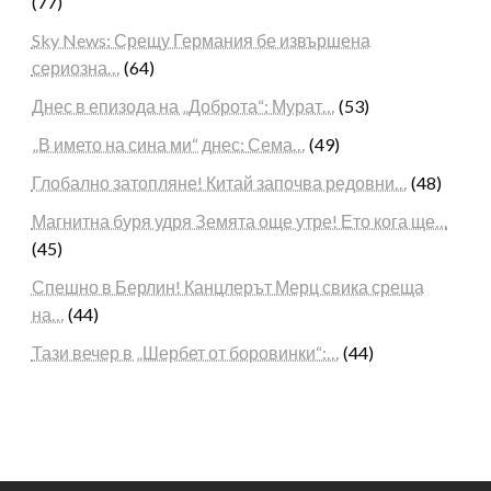
(77)
Sky News: Срещу Германия бе извършена
сериозна…
(64)
Днес в епизода на „Доброта“: Мурат…
(53)
„В името на сина ми“ днес: Сема…
(49)
Глобално затопляне! Китай започва редовни…
(48)
Магнитна буря удря Земята още утре! Ето кога ще…
(45)
Спешно в Берлин! Канцлерът Мерц свика среща
на…
(44)
Тази вечер в „Шербет от боровинки“:…
(44)