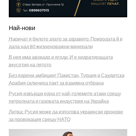
Най-нови
Наричат я бялото злато за здравето. Природата й е
дала над 80 жизненоважни минерали
В нея има авокадо и ягоди. И е хидратиращата
вкусотия на лятото
Без ядрени амбиции! Пакистан, Турция и Саудитска
Арабия сключиха пакт за взаимна отбрана
Русия извърши една от най-големите атаки срещу
петролната и газовата индустрия на Украйна
Литва: Русия може да използва украински дронове
за провокация срещу НАТО