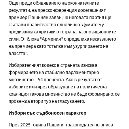
Още преди обявяването на окончателните
резултати, на пресконференция досегашният
премиер Пашинян заяви, че неговата партия ще
състави правителство еднолично. Думите му
предизвикаха критики от страна на опозиционните
сили. От блока "Армения" определиха изказването
на премиера като "стъпка към узурпирането на
властта".
Избирателният кодекс в страната изисква
формирането на стабилно парламентарно
мнозинство – 54 процента. Ако в резултат от
изборите или чрез образуване на политическа
коалиция такова мнозинство не бъде формирано, се
провежда втори тур на гласуването.
Избори със съдбоносен характер
През 2025 година Пашинян законодателно вписа