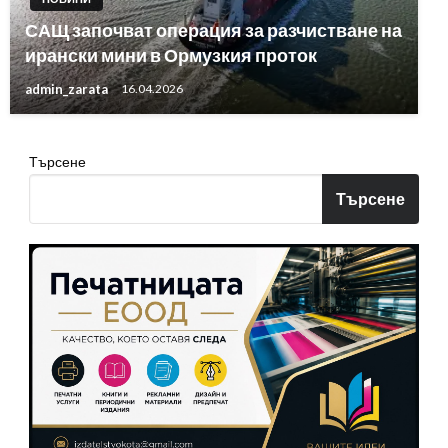
САЩ започват операция за разчистване на
ирански мини в Ормузкия проток
admin_zarata
16.04.2026
Търсене
Търсене