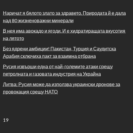
Наричат я бялото злато за здравето. Природата й е дала
над 80 жизненоважни минерали
В нея има авокадо и ягоди. И е хидратиращата вкусотия
на лятото
Без ядрени амбиции! Пакистан, Турция и Саудитска
Арабия сключиха пакт за взаимна отбрана
Русия извърши една от най-големите атаки срещу
петролната и газовата индустрия на Украйна
Литва: Русия може да използва украински дронове за
провокация срещу НАТО
19