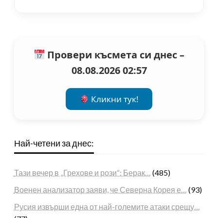
Провери късмета си днес –
08.08.2026 02:57
Кликни тук!
Най-четени за днес:
Тази вечер в „Грехове и рози“: Берак…
(485)
Военен анализатор заяви, че Северна Корея е…
(93)
Русия извърши една от най-големите атаки срещу…