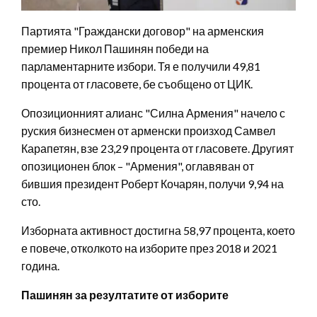
Партията "Граждански договор" на арменския
премиер Никол Пашинян победи на
парламентарните избори. Тя е получили 49,81
процента от гласовете, бе съобщено от ЦИК.
Опозиционният алианс "Силна Армения" начело с
руския бизнесмен от арменски произход Самвел
Карапетян, взе 23,29 процента от гласовете. Другият
опозиционен блок – "Армения", оглавяван от
бившия президент Роберт Кочарян, получи 9,94 на
сто.
Изборната активност достигна 58,97 процента, което
е повече, отколкото на изборите през 2018 и 2021
година.
Пашинян за резултатите от изборите