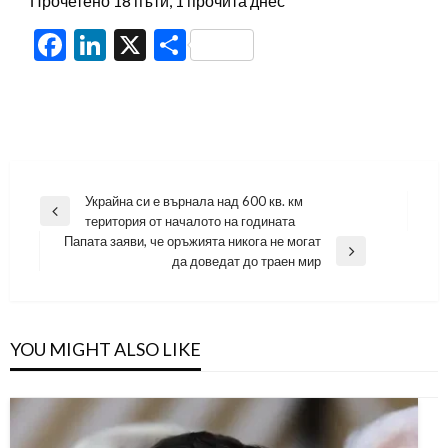
Прочетено 18 пъти, 1 прочита днес
Facebook
LinkedIn
X
Share
Навигация
Украйна си е върнала над 600 кв. км
Previous
територия от началото на годината
Post
Папата заяви, че оръжията никога не могат
Next
да доведат до траен мир
Post
YOU MIGHT ALSO LIKE