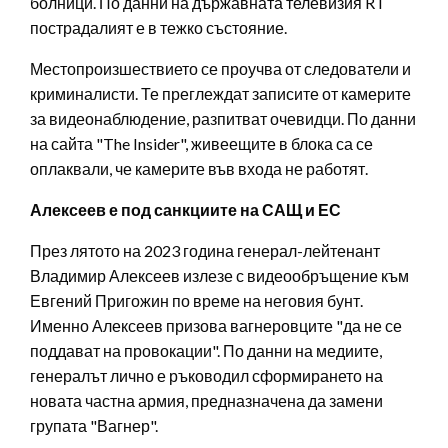
болници. По данни на държавната телевизия RT
пострадалият е в тежко състояние.
Местопроизшествието се проучва от следователи и
криминалисти. Те преглеждат записите от камерите
за видеонаблюдение, разпитват очевидци. По данни
на сайта "The Insider", живеещите в блока са се
оплаквали, че камерите във входа не работят.
Алексеев е под санкциите на САЩ и ЕС
През лятото на 2023 година генерал-лейтенант
Владимир Алексеев излезе с видеообръщение към
Евгений Пригожин по време на неговия бунт.
Именно Алексеев призова вагнеровците "да не се
поддават на провокации". По данни на медиите,
генералът лично е ръководил сформирането на
новата частна армия, предназначена да замени
групата "Вагнер".