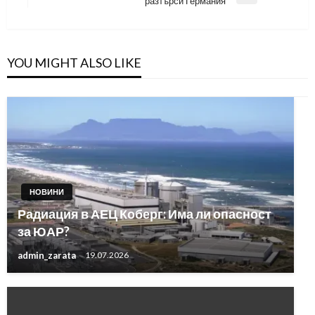
разтърси Германия
Post
YOU MIGHT ALSO LIKE
НОВИНИ
Радиация в АЕЦ Коберг: Има ли опасност
за ЮАР?
admin_zarata
19.07.2026