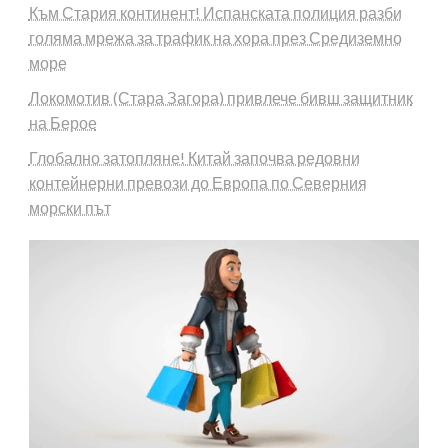
Към Стария континент! Испанската полиция разби
голяма мрежа за трафик на хора през Средиземно
море
Локомотив (Стара Загора) привлече бивш защитник
на Берое
Глобално затопляне! Китай започва редовни
контейнерни превози до Европа по Северния
морски път