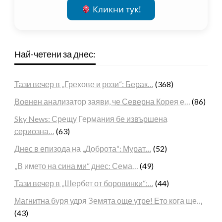
Кликни тук!
Най-четени за днес:
Тази вечер в „Грехове и рози“: Берак…
(368)
Военен анализатор заяви, че Северна Корея е…
(86)
Sky News: Срещу Германия бе извършена
сериозна…
(63)
Днес в епизода на „Доброта“: Мурат…
(52)
„В името на сина ми“ днес: Сема…
(49)
Тази вечер в „Шербет от боровинки“:…
(44)
Магнитна буря удря Земята още утре! Ето кога ще…
(43)