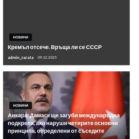
НОВИНИ
Кремъл отсече. Връща ли се СССР
admin_zarata
09.12.2025
НОВИНИ
Анкара: Дамаск ще загуби международна
подкрепа, ако наруши четирите основни
принципа, определени от съседите