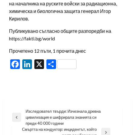
на началника на руските войски за радиационна,
химическа и биологична защита генерал Игор
Кирилов.
Публикувано съгласно общите разпоредби на
https://fakti.bg/world
Прочетено 12 пъти, 1 прочита днес
Facebook
LinkedIn
X
Share
Навигация
Изследовател твърди: Изчезнала древна
цивилизация е шифрирала знанията си
Previous
преди 40 000 години
Post
Смъртта на кондуктор: инцидентът, който
Next