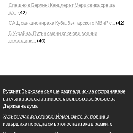
Спешно в Берлин! Канцлерът Мерц свика среща
на…
(42)
САЩ санкционираха Куба, българското МВнР с…
(42)
В Украйна: Путин смени ключови военни
командири…
(40)
Руският Върховен съд ще разгледа иск за отстраняване
на единствената антивоенна партия от изборите за
Държавна дума
Хусите удариха отново! Йеменските бунтовници
извършиха поредна смъртоносна атака в рамките