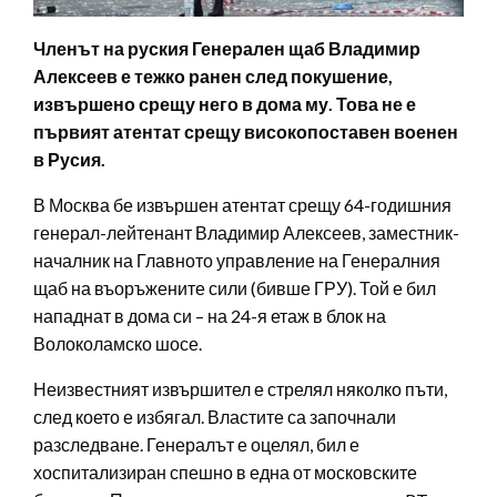
Членът на руския Генерален щаб Владимир
Алексеев е тежко ранен след покушение,
извършено срещу него в дома му. Това не е
първият атентат срещу високопоставен военен
в Русия.
В Москва бе извършен атентат срещу 64-годишния
генерал-лейтенант Владимир Алексеев, заместник-
началник на Главното управление на Генералния
щаб на въоръжените сили (бивше ГРУ). Той е бил
нападнат в дома си – на 24-я етаж в блок на
Волоколамско шосе.
Неизвестният извършител е стрелял няколко пъти,
след което е избягал. Властите са започнали
разследване. Генералът е оцелял, бил е
хоспитализиран спешно в една от московските