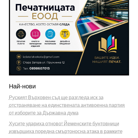
Най-нови
Руският Върховен съд ще разгледа иск за
отстраняване на единствената антивоенна партия
от изборите за Държавна дума
Хусите удариха отново! Йеменските бунтовници
извършиха поредна смъртоносна атака в рамките