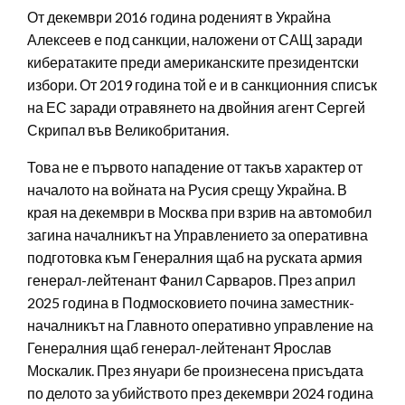
От декември 2016 година роденият в Украйна
Алексеев е под санкции, наложени от САЩ заради
кибератаките преди американските президентски
избори. От 2019 година той е и в санкционния списък
на ЕС заради отравянето на двойния агент Сергей
Скрипал във Великобритания.
Това не е първото нападение от такъв характер от
началото на войната на Русия срещу Украйна. В
края на декември в Москва при взрив на автомобил
загина началникът на Управлението за оперативна
подготовка към Генералния щаб на руската армия
генерал-лейтенант Фанил Сарваров. През април
2025 година в Подмосковието почина заместник-
началникът на Главното оперативно управление на
Генералния щаб генерал-лейтенант Ярослав
Москалик. През януари бе произнесена присъдата
по делото за убийството през декември 2024 година