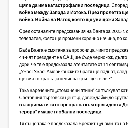
щяла да има катастрофални последици.
Според 
война между Запада и Изтока. През пролетта ще
война. Война на Изток, която ще унищожи Запад
Сред останалите предсказания на Ванга за 2025 г. с
телепатия, която ще промени коренно начина, по к
Баба Ванга е смятана за пророчица, чиито предсказ
44-ият президент на САЩ ще бъде чернокож, дълго
дори, че тя е предсказала атентатите от 11 септемвр
„Ужас! Ужас! Американските братя ще паднат, след
ще вият в храста, и невинна кръв ще се лее.“
Така наречените „стоманени птици“ се тълкуват ка
Световния търговски център, довеждайки до срутв
възприема и като препратка към президента Д
терора“ имаше глобални последици.
Тя също така е предсказала Брекзит, цунами-то на Бо