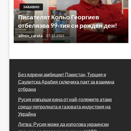
ЗАБАВНО
Писателят Кольо Георгиев
отбелязва 99-тия си рожден ден!
admin_zarata
27.12.2025
Без ядрени амбиции! Пакистан, Турция и
Саудитска Арабия сключиха пакт за взаимна
отбрана
Русия извърши една от най-големите атаки
срещу петролната и газовата индустрия на
Украйна
Литва: Русия може да използва украински