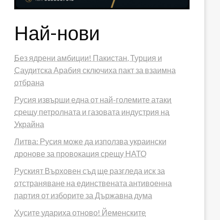
Най-нови
Без ядрени амбиции! Пакистан, Турция и
Саудитска Арабия сключиха пакт за взаимна
отбрана
Русия извърши една от най-големите атаки
срещу петролната и газовата индустрия на
Украйна
Литва: Русия може да използва украински
дронове за провокация срещу НАТО
Руският Върховен съд ще разгледа иск за
отстраняване на единствената антивоенна
партия от изборите за Държавна дума
Хусите удариха отново! Йеменските