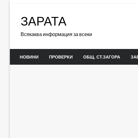
Skip
to
ЗАРАТА
content
Всякаква информация за всеки
НОВИНИ
ПРОВЕРКИ
ОБЩ. СТ.ЗАГОРА
ЗА