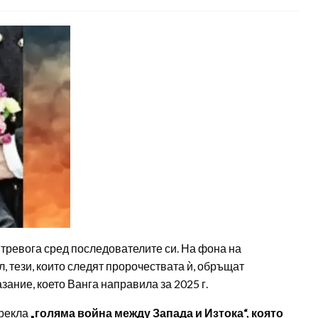
тревога сред последователите си. На фона на
тези, които следят пророчествата ѝ, обръщат
ание, което Ванга направила за 2025 г.
дрекла
„голяма война между Запада и Изтока“, която