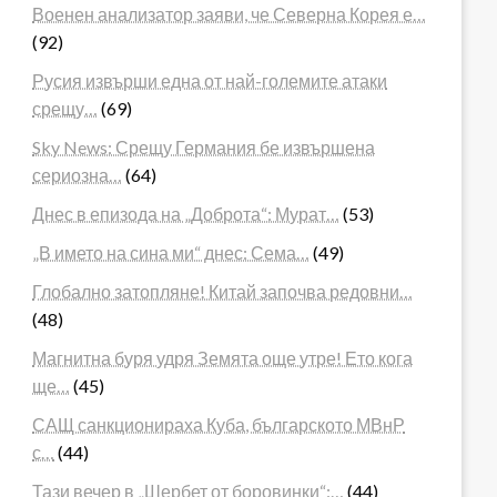
Военен анализатор заяви, че Северна Корея е…
(92)
Русия извърши една от най-големите атаки
срещу…
(69)
Sky News: Срещу Германия бе извършена
сериозна…
(64)
Днес в епизода на „Доброта“: Мурат…
(53)
„В името на сина ми“ днес: Сема…
(49)
Глобално затопляне! Китай започва редовни…
(48)
Магнитна буря удря Земята още утре! Ето кога
ще…
(45)
САЩ санкционираха Куба, българското МВнР
с…
(44)
Тази вечер в „Шербет от боровинки“:…
(44)