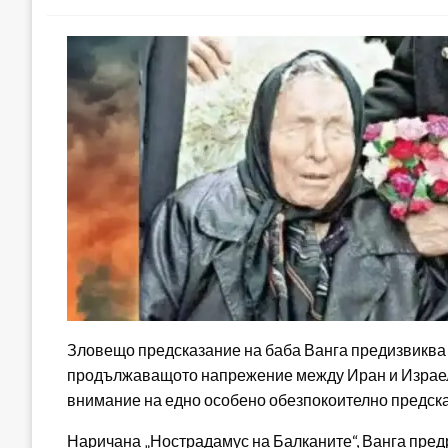
Зловещо предсказание на баба Ванга предизвиква 
продължаващото напрежение между Иран и Израел, 
внимание на едно особено обезпокоително предсказ
Наричана „Нострадамус на Балканите“, Ванга пре