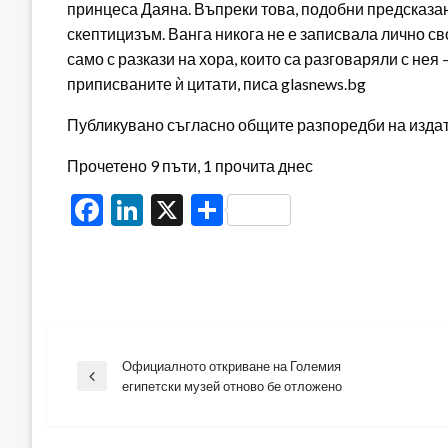
принцеса Даяна. Въпреки това, подобни предсказани
скептицизъм. Ванга никога не е записвала лично св
само с разкази на хора, които са разговаряли с нея 
приписваните ѝ цитати, писа glasnews.bg
Публикувано съгласно общите разпоредби на издателя
Прочетено 9 пъти, 1 прочита днес
Facebook
LinkedIn
X
Share
Официалното откриване на Големия
Навигация
Previous
египетски музей отново бе отложено
Post