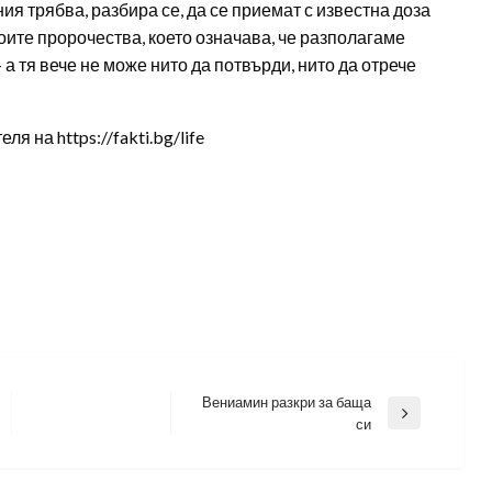
я трябва, разбира се, да се приемат с известна доза
оите пророчества, което означава, че разполагаме
– а тя вече не може нито да потвърди, нито да отрече
 на https://fakti.bg/life
Вениамин разкри за баща
Next
си
Post