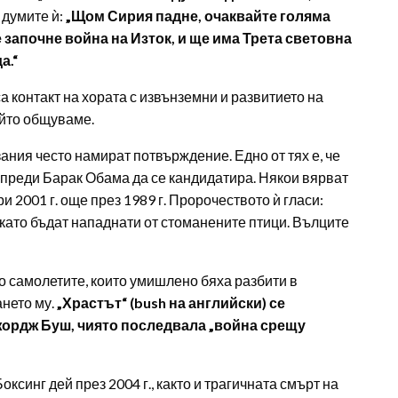
думите ѝ:
„Щом Сирия падне, очаквайте голяма
 започне война на Изток, и ще има Трета световна
а.“
а контакт на хората с извънземни и развитието на
ойто общуваме.
ания често намират потвърждение. Едно от тях е, че
 преди Барак Обама да се кандидатира. Някои вярват
и 2001 г. още през 1989 г. Пророчеството ѝ гласи:
 като бъдат нападнати от стоманените птици. Вълците
то самолетите, които умишлено бяха разбити в
ането му.
„Храстът“ (bush на английски) се
жордж Буш, чиято последвала „война срещу
ксинг дей през 2004 г., както и трагичната смърт на