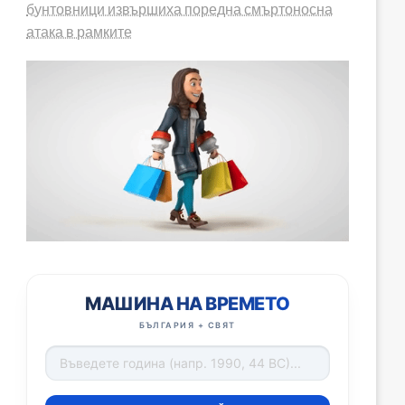
бунтовници извършиха поредна смъртоносна
атака в рамките
МАШИНА НА ВРЕМЕТО
БЪЛГАРИЯ + СВЯТ