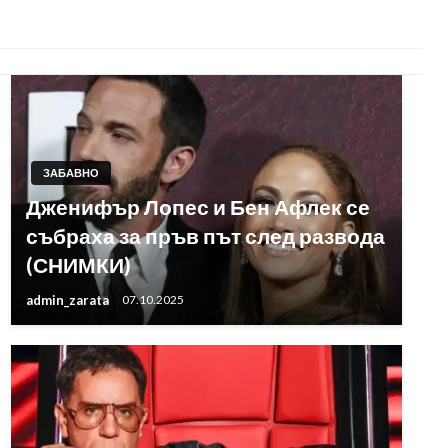
ЗАБАВНО
Дженифър Лопес и Бен Афлек се
събраха за пръв път след развода
(СНИМКИ)
admin_zarata
07.10.2025