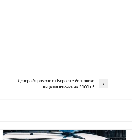
Девора Аврамова от Бероен е балканска
Next
вицешампионка на 3000 м!
Post