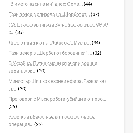
„В името на сина ми“ днес: Сема…
(44)
Тази вечер в епизода на „Шербет от…
(37)
САЩ санкционираха Куба, българското МВнР
с…
(35)
Днес в епизода на „Доброта“: Мурат…
(34)
Тази вечер в „Шербет от боровинки“:…
(32)
В Украйна: Путин смени ключови военни
командири…
(30)
Министър Шишков взриви ефира. Разкри как
се…
(30)
Преговори с Мъск, роботи-убийци и отново…
(29)
Зеленски обяви началото на специална
операция…
(29)