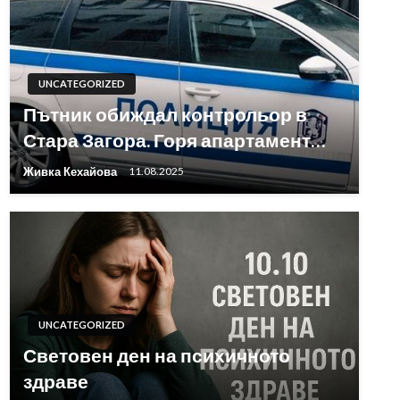
UNCATEGORIZED
Пътник обиждал контрольор в
Стара Загора. Горя апартамент…
Живка Кехайова
11.08.2025
UNCATEGORIZED
Световен ден на психичното
здраве