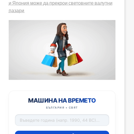
и Япония може да прекрои световните валутни
пазари
МАШИНА НА ВРЕМЕТО
БЪЛГАРИЯ + СВЯТ