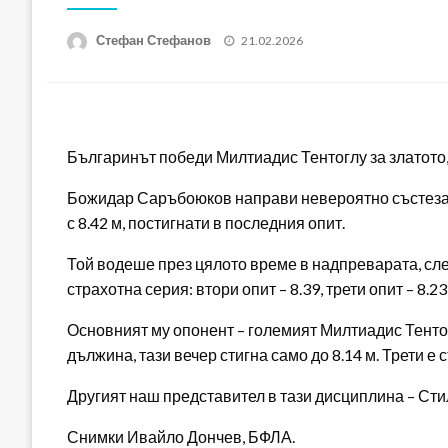
Posted
Стефан Стефанов
21.02.2026
on
Българинът победи Милтиадис Тентоглу за златото
Божидар Саръбоюков направи невероятно състезан
с 8.42 м, постигнати в последния опит.
Той водеше през цялото време в надпреварата, сле
страхотна серия: втори опит – 8.39, трети опит – 8.23,
Основният му опонент – големият Милтиадис Тентог
дължина, тази вечер стигна само до 8.14 м. Трети е
Другият наш представител в тази дисциплина – Стил
Снимки Ивайло Дончев, БФЛА.