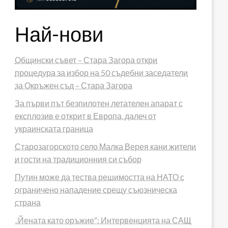
Най-нови
Общински съвет – Стара Загора откри
процедура за избор на 50 съдебни заседатели
за Окръжен съд – Стара Загора
За първи път безпилотен летателен апарат с
експлозив е открит в Европа, далеч от
украинската граница
Старозагорското село Малка Верея кани жители
и гости на традиционния си събор
Путин може да тества решимостта на НАТО с
ограничено нападение срещу съюзническа
страна
„Йената като оръжие“: Интервенцията на САЩ