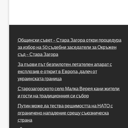
Общински съвет – Стара Загора откри процедура
за избор на 50 съдебни заседатели за Окръжен
съд – Стара Загора
За първи път безпилотен летателен апарат с
експлозив е открит в Европа, далеч от
украинската граница
Старозагорското село Малка Верея кани жители
и гости на традиционния си събор
Путин може да тества решимостта на НАТО с
ограничено нападение срещу съюзническа
страна