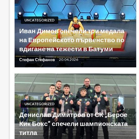
UNCATEGORIZED
Иван Димов спечели три медала
на Европейското първенство по
вдигане на тежести в Батуми
Стефан Стефанов
20.04.2026
UNCATEGORIZED
Денислав Димитров от СК „Берое
Кик Бокс“ спечели шампионската
титла