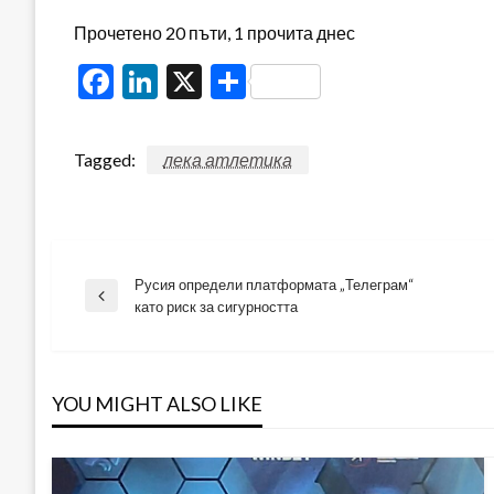
Прочетено 20 пъти, 1 прочита днес
Facebook
LinkedIn
X
Share
Tagged:
лека атлетика
Русия определи платформата „Телеграм“
Навигация
Previous
като риск за сигурността
Post
YOU MIGHT ALSO LIKE