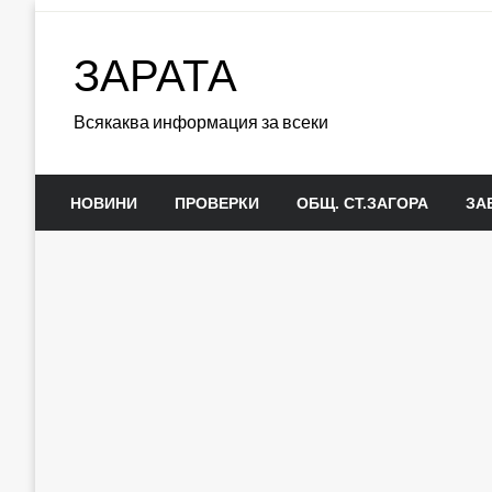
Skip
to
ЗАРАТА
content
Всякаква информация за всеки
НОВИНИ
ПРОВЕРКИ
ОБЩ. СТ.ЗАГОРА
ЗА