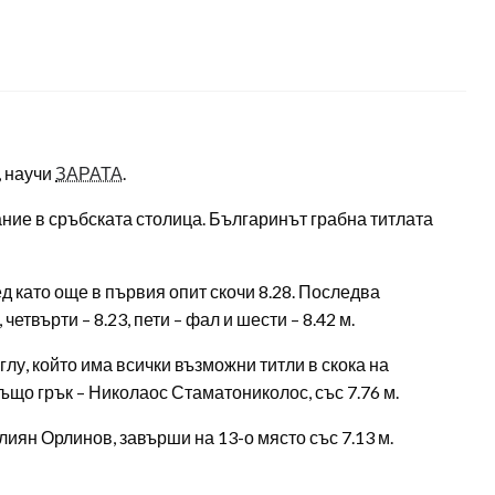
, научи
ЗАРАТА
.
ие в сръбската столица. Българинът грабна титлата
д като още в първия опит скочи 8.28. Последва
 четвърти – 8.23, пети – фал и шести – 8.42 м.
лу, който има всички възможни титли в скока на
 също грък – Николаос Стаматониколос, със 7.76 м.
иян Орлинов, завърши на 13-о място със 7.13 м.