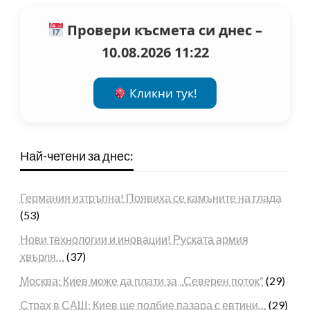
Провери късмета си днес –
10.08.2026 11:22
Кликни тук!
Най-четени за днес:
Германия изтръпна! Появиха се камъните на глада
(53)
Нови технологии и иновации! Руската армия
хвърля…
(37)
Москва: Киев може да плати за „Северен поток“
(29)
Страх в САЩ: Киев ще подбие пазара с евтини…
(29)