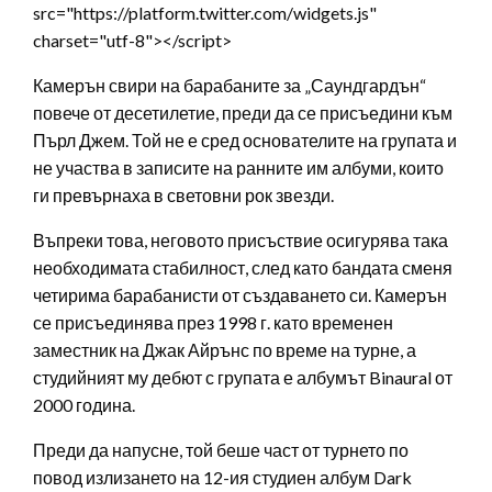
src="https://platform.twitter.com/widgets.js"
charset="utf-8"></script>
Камерън свири на барабаните за „Саундгардън“
повече от десетилетие, преди да се присъедини към
Пърл Джем. Той не е сред основателите на групата и
не участва в записите на ранните им албуми, които
ги превърнаха в световни рок звезди.
Въпреки това, неговото присъствие осигурява така
необходимата стабилност, след като бандата сменя
четирима барабанисти от създаването си. Камерън
се присъединява през 1998 г. като временен
заместник на Джак Айрънс по време на турне, а
студийният му дебют с групата е албумът Binaural от
2000 година.
Преди да напусне, той беше част от турнето по
повод излизането на 12-ия студиен албум Dark