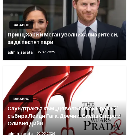
ЗАБАВНО
Принц Хари и Меган уволниха пиарите си,
за да пестят пари
admin_zarata
06.07.2025
ЗАБАВНО
Саундтракът към „Дяволът носи Прада 2“
събира Лейди Гага, Доечии, Сиена Спиро и
Оливия Дийн
admin_zarata
05.05.2026