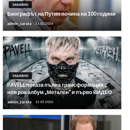
ЗАБАВНО
Биографът на Путин почина на 100 години
admin_zarata
21.02.2026
ЗАБАВНО
PAVELL показа пълна трансформация с
нов рок албум „Метален“ и първо ВИДЕО
admin_zarata
13.03.2026