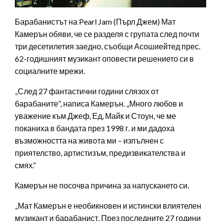
Барабанистът на Pearl Jam (Пърл Джем) Мат
Камерън обяви, че се разделя с групата след почти
три десетилетия заедно, съобщи Асошиейтед прес.
62-годишният музикант оповести решението си в
социалните мрежи.
„След 27 фантастични години слязох от
барабаните“, написа Камерън. „Много любов и
уважение към Джеф, Ед, Майк и Стоун, че ме
поканиха в бандата през 1998 г. и ми дадоха
възможността на живота ми – изпълнен с
приятелство, артистизъм, предизвикателства и
смях.“
Камерън не посочва причина за напускането си.
„Мат Камерън е необикновен и истински влиятелен
музикант и барабанист. През последните 27 години