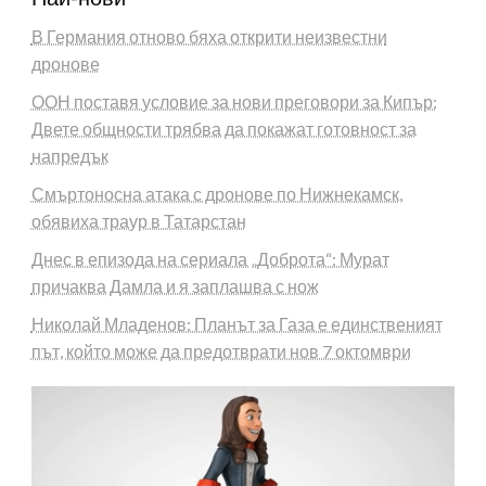
В Германия отново бяха открити неизвестни
дронове
ООН поставя условие за нови преговори за Кипър:
Двете общности трябва да покажат готовност за
напредък
Смъртоносна атака с дронове по Нижнекамск,
обявиха траур в Татарстан
Днес в епизода на сериала „Доброта“: Мурат
причаква Дамла и я заплашва с нож
Николай Младенов: Планът за Газа е единственият
път, който може да предотврати нов 7 октомври