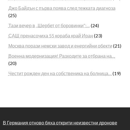
Джо Байдън с първа поява след тежката диагноза
(25)
Тази вечер в „Шербет от боровинки“:…
(24)
САЩ пренасочиха 55 кораба край Иран
(23)
Москва порази немски завод и енергийни обекти
(21)
Военна модернизация! Разходите за отбрана на…
(20)
Честит рожден ден на собственика на болница…
(19)
В Германия отново бяха открити неизвестни дронове