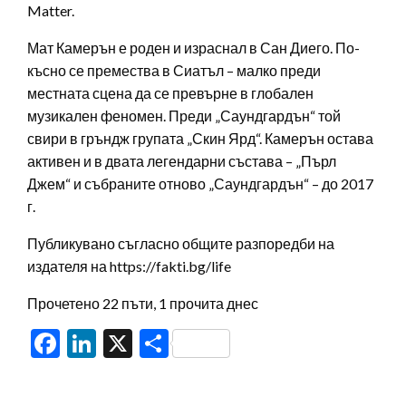
Matter.
Мат Камерън е роден и израснал в Сан Диего. По-
късно се премества в Сиатъл – малко преди
местната сцена да се превърне в глобален
музикален феномен. Преди „Саундгардън“ той
свири в гръндж групата „Скин Ярд“. Камерън остава
активен и в двата легендарни състава – „Пърл
Джем“ и събраните отново „Саундгардън“ – до 2017
г.
Публикувано съгласно общите разпоредби на
издателя на https://fakti.bg/life
Прочетено 22 пъти, 1 прочита днес
Facebook
LinkedIn
X
Share