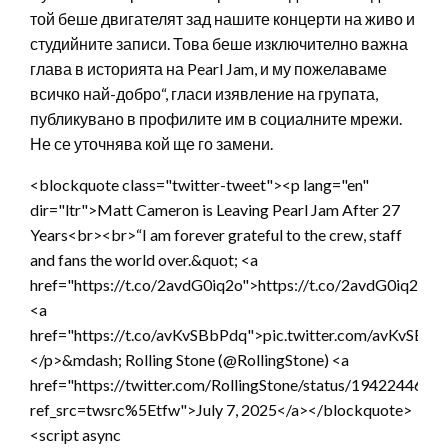
той беше двигателят зад нашите концерти на живо и
студийните записи. Това беше изключително важна
глава в историята на Pearl Jam, и му пожелаваме
всичко най-добро“, гласи изявление на групата,
публикувано в профилите им в социалните мрежи.
Не се уточнява кой ще го замени.
<blockquote class="twitter-tweet"><p lang="en"
dir="ltr">Matt Cameron is Leaving Pearl Jam After 27
Years<br><br>“I am forever grateful to the crew, staff
and fans the world over.&quot; <a
href="https://t.co/2avdG0iq2o">https://t.co/2avdG0iq2o</
<a
href="https://t.co/avKvSBbPdq">pic.twitter.com/avKvSBb
</p>&mdash; Rolling Stone (@RollingStone) <a
href="https://twitter.com/RollingStone/status/194224468
ref_src=twsrc%5Etfw">July 7, 2025</a></blockquote>
<script async