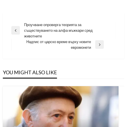
Навигация
Проучване опроверга теорията за
съществуването на алфа мъжкари сред
Previous
животните
Post
Надпис от царско време върху новите
Next
евромонети
Post
YOU MIGHT ALSO LIKE