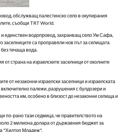
овод, обслужващ палестинско село в окупирания
елите, съобщи TRT World.
и единствен водопровод, захранващ село Ум Сафа,
то заселниците са проправяли нов път за селищата
 без течаща вода.
я от страна на израелските заселници от околните
ките от незаконни израелски заселници и израелската
, включително палежи, разрушения с булдозери и
еността им, особено в близост до незаконни селища и
и по-рано тази седмица, че правителството на
коло 2 милиона долара от държавния бюджет за
а "Хилтоп Младеж".