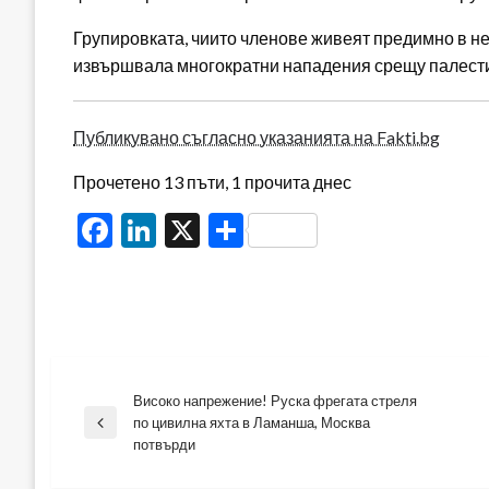
Групировката, чиито членове живеят предимно в не
извършвала многократни нападения срещу палест
Публикувано съгласно указанията на Fakti.bg
Прочетено 13 пъти, 1 прочита днес
Facebook
LinkedIn
X
Share
Високо напрежение! Руска фрегата стреля
Навигация
по цивилна яхта в Ламанша, Москва
Previous
потвърди
Post