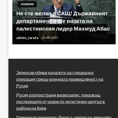
НОВИНИ
Не сте желан в САЩ! Държавният
департамент отне визата на
палестинския лидер Махмуд Абас
admin_zarata
30.08.2025
Зеленски обяви началото на специална
операция срещу военната промишленост на
Русия
Русия разпространи видеозапис, показващ
последиците от удари по логистичен център в
района на Киев
Германски прокурор: Дронът, открит на летището