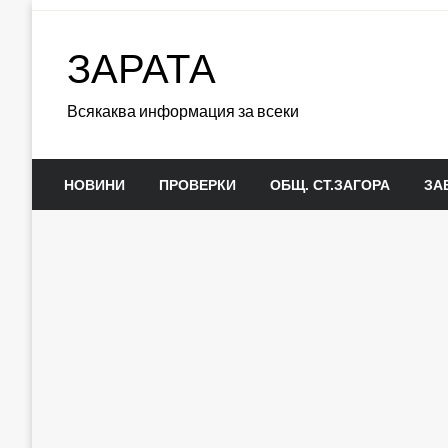
Skip
to
ЗАРАТА
content
Всякаква информация за всеки
НОВИНИ
ПРОВЕРКИ
ОБЩ. СТ.ЗАГОРА
ЗА