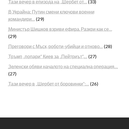
Тази вечер в епизода на „Шербет от…
(33)
В Украйна: Путин смени ключови военни
командири…
(29)
Министър Шишков взриви ефира. Разкри как се…
(29)
Преговори с Мъск, роботи-убийци и отново…
(28)
Тръмп „попари“ Киев за „Пейтриът“,…
(27)
Зеленски обяви началото на специална операция…
(27)
Тази вечер в „Шербет от боровинки“:…
(26)