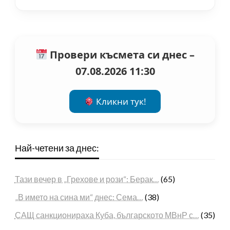
Провери късмета си днес –
07.08.2026 11:30
Кликни тук!
Най-четени за днес:
Тази вечер в „Грехове и рози“: Берак…
(65)
„В името на сина ми“ днес: Сема…
(38)
САЩ санкционираха Куба, българското МВнР с…
(35)