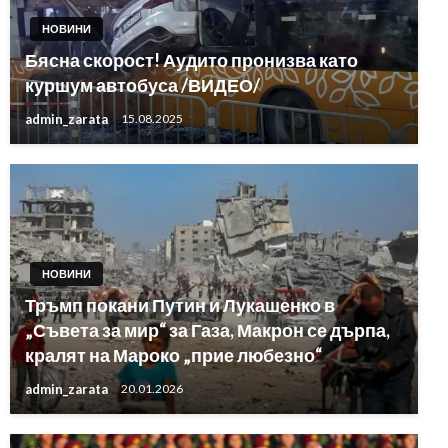
НОВИНИ
Бясна скорост! Аудито пронизва като
куршум автобуса /ВИДЕО/
admin_zarata
15.08.2025
НОВИНИ
Тръмп покани Путин и Лукашенко в
„Съвета за мир“ за Газа, Макрон се дърпа,
кралят на Мароко „прие любезно“
admin_zarata
20.01.2026