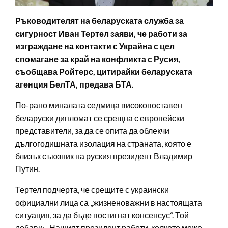
Ръководителят на беларуската служба за
сигурност Иван Тертел заяви, че работи за
изграждане на контакти с Украйна с цел
спомагане за край на конфликта с Русия,
съобщава Ройтерс, цитирайки беларуската
агенция БелТА, предава БТА.
По-рано миналата седмица високопоставен
беларуски дипломат се срещна с европейски
представители, за да се опита да облекчи
дългогодишната изолация на страната, която е
близък съюзник на руския президент Владимир
Путин.
Тертел подчерта, че срещите с украински
официални лица са „жизненоважни в настоящата
ситуация, за да бъде постигнат консенсус“. Той
добави: „Нашият президент работи, колкото може,