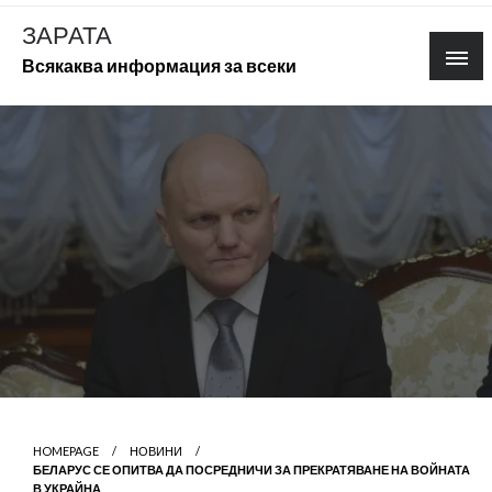
Skip
ЗАРАТА
to
Всякаква информация за всеки
content
HOMEPAGE
НОВИНИ
БЕЛАРУС СЕ ОПИТВА ДА ПОСРЕДНИЧИ ЗА ПРЕКРАТЯВАНЕ НА ВОЙНАТА
В УКРАЙНА