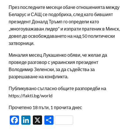
През последните месеци обаче отношенията между
Беларус и САЩ се подобриха, след като бившият
президент Доналд Тръмп го определи като
„многоуважаван лидер“ и изпрати пратеник в Минск,
довел до освобождаването на над 50 политически
затворници.
Миналия месец Лукашенко обяви, че желае да
проведе разговор с украинския президент
Володимир Зеленски, за да съдействa за
разрешаване на конфликта.
Публикувано съгласно общите разпоредби на
https://fakti.bg/world
Прочетено 18 пъти, 1 прочита днес
Facebook
LinkedIn
X
Share