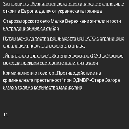
За първи път безпилотен летателен апарат с експлозив е
открит в Европа, далеч от украинската граница
Старозагорското село Малка Верея кани жители и гости
на традиционния си събор
Путин може да тества решимостта на НАТО с ограничено
нападение срещу съюзническа страна
„Йената като оръжие“: Интервенцията на САЩ и Япония
може да прекрои световните валутни пазари
Криминалисти от сектор „Противодействие на
криминалната престъпност“ при ОДМВР-Стара Загора
иззеха голямо количество марихуана
11