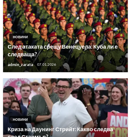
НОВИНИ
След атаката срещу Венецуела: Куба ли е
следваща?
admin_zarata
07.01.2026
НОВИНИ
Криза на Даунинг Стрийт: Какво следва
след Стармър?