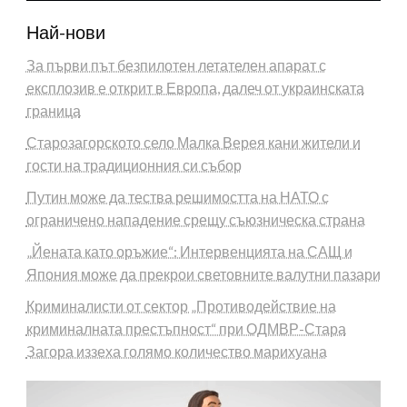
Най-нови
За първи път безпилотен летателен апарат с
експлозив е открит в Европа, далеч от украинската
граница
Старозагорското село Малка Верея кани жители и
гости на традиционния си събор
Путин може да тества решимостта на НАТО с
ограничено нападение срещу съюзническа страна
„Йената като оръжие“: Интервенцията на САЩ и
Япония може да прекрои световните валутни пазари
Криминалисти от сектор „Противодействие на
криминалната престъпност“ при ОДМВР-Стара
Загора иззеха голямо количество марихуана