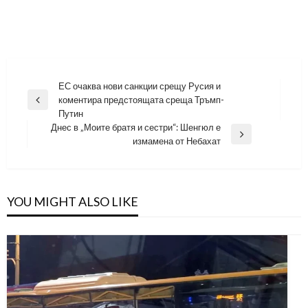
Навигация
ЕС очаква нови санкции срещу Русия и
коментира предстоящата среща Тръмп-
Previous
Путин
Post
Днес в „Моите братя и сестри“: Шенгюл е
Next
измамена от Небахат
Post
YOU MIGHT ALSO LIKE