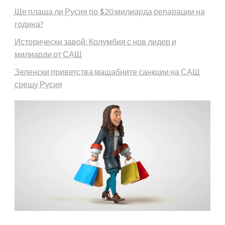
Ще плаща ли Русия по $20 милиарда репарации на
година?
Исторически завой: Колумбия с нов лидер и
милиарди от САЩ
Зеленски приветства мащабните санкции на САЩ
срещу Русия