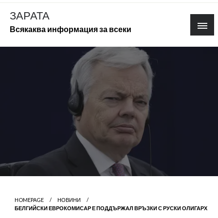
Skip
ЗАРАТА
to
Всякаква информация за всеки
content
HOMEPAGE
НОВИНИ
БЕЛГИЙСКИ ЕВРОКОМИСАР Е ПОДДЪРЖАЛ ВРЪЗКИ С РУСКИ ОЛИГАРХ