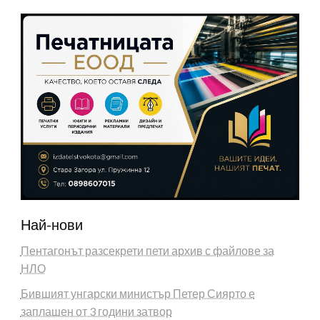
Най-нови
Пентагонът разсекрети пети архив с файлове за
НЛО
Бившият унгарски министър Петер Сиярто е
заплашен от 3 години затвор