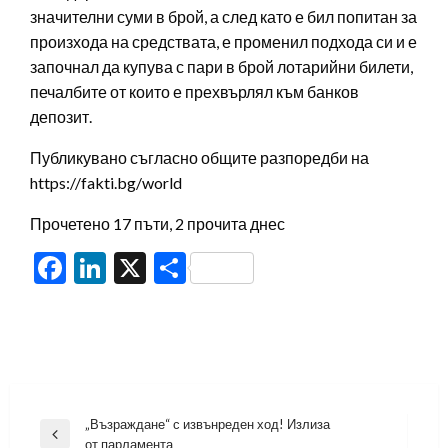
значителни суми в брой, а след като е бил попитан за
произхода на средствата, е променил подхода си и е
започнал да купува с пари в брой лотарийни билети,
печалбите от които е прехвърлял към банков
депозит.
Публикувано съгласно общите разпоредби на
https://fakti.bg/world
Прочетено 17 пъти, 2 прочита днес
Facebook
LinkedIn
X
Share
Навигация
„Възраждане“ с извънреден ход! Излиза
Previous
от парламента