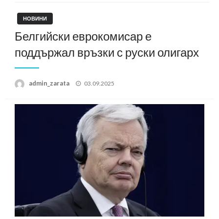
НОВИНИ
Белгийски еврокомисар е
поддържал връзки с руски олигарх
Posted
admin_zarata
03.09.2025
on