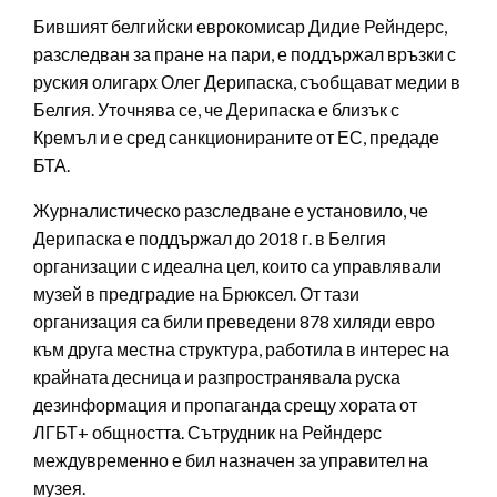
Бившият белгийски еврокомисар Дидие Рейндерс,
разследван за пране на пари, е поддържал връзки с
руския олигарх Олег Дерипаска, съобщават медии в
Белгия. Уточнява се, че Дерипаска е близък с
Кремъл и е сред санкционираните от ЕС, предаде
БТА.
Журналистическо разследване е установило, че
Дерипаска е поддържал до 2018 г. в Белгия
организации с идеална цел, които са управлявали
музей в предградие на Брюксел. От тази
организация са били преведени 878 хиляди евро
към друга местна структура, работила в интерес на
крайната десница и разпространявала руска
дезинформация и пропаганда срещу хората от
ЛГБТ+ общността. Сътрудник на Рейндерс
междувременно е бил назначен за управител на
музея.