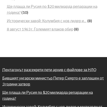
Ще плаща ли Русия по $20 милиарда репарации на
година?
(10)
Исторически завой: Колумбия с нов лидер и…
(8)
8 август 1963 г. Големият влаков обир
(8)
Пентагонът разсекрети пети архив с файлове за НЛО
Бившият унгарски министър Петер Сиярто е заплашен от
3 години затвор
Ще плаща ли Русия по $20 милиарда репарации на
година?
Исторически завой: Колумбия с нов лидер и милиарди от