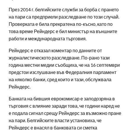
През 2014 г. белгийските служби за борба с прането
на пари са предприели разследване по този случай.
Проверката е била прекратена по-късно, като по
това време Рейндерс е бил министър на външните
работи и международната търговия.
Рейндерс е отказал коментар по данните от
журналистическото разследване. По-рано тази
година местни медии съобщиха, че на 16 септември
предстои изслушване във Федералния парламент
на няколко банки, сред които и тази, обслужвала
Рейндерс.
Банката на бившия еврокомисар е заподозряна в
търговия с влияние заради това, че години наред не
е подала сигнал срещу Рейндерс за възможно пране
на пари. Белгийските власти установиха, че
Рейндерс е внасял в банковата си сметка