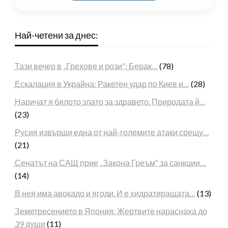
Най-четени за днес:
Тази вечер в „Грехове и рози“: Берак…
(78)
Ескалация в Украйна: Ракетен удар по Киев и…
(28)
Наричат я бялото злато за здравето. Природата й…
(23)
Русия извърши една от най-големите атаки срещу…
(21)
Сенатът на САЩ прие „Закона Греъм“ за санкции…
(14)
В нея има авокадо и ягоди. И е хидратиращата…
(13)
Земетресението в Япония: Жертвите нараснаха до
39 души
(11)