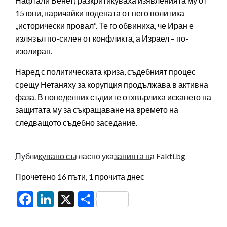
Нафтали Бенет) разкритикуваха изявленията му от
15 юни, наричайки водената от него политика
„исторически провал“. Те го обвиниха, че Иран е
излязъл по-силен от конфликта, а Израел – по-
изолиран.
Наред с политическата криза, съдебният процес
срещу Нетаняху за корупция продължава в активна
фаза. В понеделник съдиите отхвърлиха искането на
защитата му за съкращаване на времето на
следващото съдебно заседание.
Публикувано съгласно указанията на Fakti.bg
Прочетено 16 пъти, 1 прочита днес
Facebook
LinkedIn
X
Share