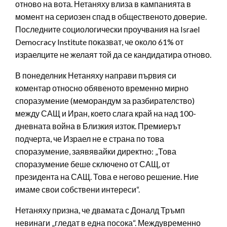
отново на вота. Нетаняху влиза в кампанията в
момент на сериозен спад в общественото доверие.
Последните социологически проучвания на Israel
Democracy Institute показват, че около 61% от
израелците не желаят той да се кандидатира отново.
В понеделник Нетаняху направи първия си
коментар относно обявеното временно мирно
споразумение (меморандум за разбирателство)
между САЩ и Иран, което слага край на над 100-
дневната война в Близкия изток. Премиерът
подчерта, че Израел не е страна по това
споразумение, заявявайки директно: „Това
споразумение беше сключено от САЩ, от
президента на САЩ. Това е негово решение. Ние
имаме свои собствени интереси“.
Нетаняху призна, че двамата с Доналд Тръмп
невинаги „гледат в една посока“. Междувременно