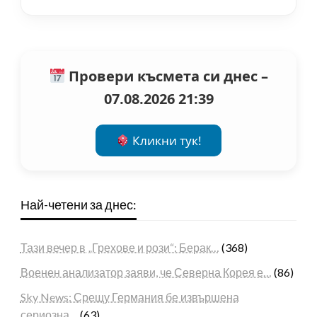
Провери късмета си днес –
07.08.2026 21:39
Кликни тук!
Най-четени за днес:
Тази вечер в „Грехове и рози“: Берак…
(368)
Военен анализатор заяви, че Северна Корея е…
(86)
Sky News: Срещу Германия бе извършена
сериозна…
(63)