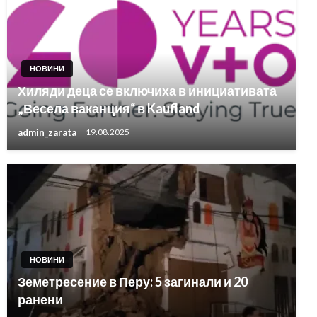
НОВИНИ
Хиляди деца се включиха в инициативата
„Весела ваканция“ в Kaufland
admin_zarata
19.08.2025
НОВИНИ
Земетресение в Перу: 5 загинали и 20
ранени