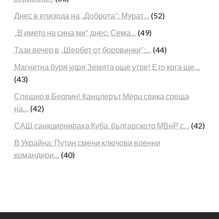
Днес в епизода на „Доброта“: Мурат…
(52)
„В името на сина ми“ днес: Сема…
(49)
Тази вечер в „Шербет от боровинки“:…
(44)
Магнитна буря удря Земята още утре! Ето кога ще…
(43)
Спешно в Берлин! Канцлерът Мерц свика среща
на…
(42)
САЩ санкционираха Куба, българското МВнР с…
(42)
В Украйна: Путин смени ключови военни
командири…
(40)