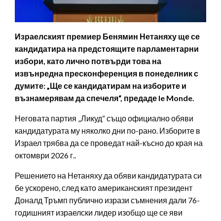
Израелският премиер Бенямин Нетаняху ще се
кандидатира на предстоящите парламентарни
избори, като лично потвърди това на
извънредна пресконференция в понеделник с
думите: „Ще се кандидатирам на изборите и
възнамерявам да спечеля“, предаде le Monde.
Неговата партия „Ликуд“ също официално обяви
кандидатурата му няколко дни по-рано. Изборите в
Израел трябва да се проведат най-късно до края на
октомври 2026 г..
Решението на Нетаняху да обяви кандидатурата си
бе ускорено, след като американският президент
Доналд Тръмп публично изрази съмнения дали 76-
годишният израелски лидер изобщо ще се яви