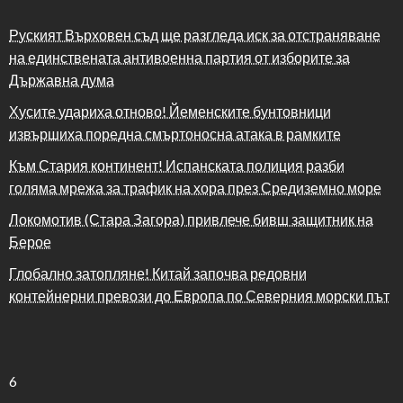
Руският Върховен съд ще разгледа иск за отстраняване
на единствената антивоенна партия от изборите за
Държавна дума
Хусите удариха отново! Йеменските бунтовници
извършиха поредна смъртоносна атака в рамките
Към Стария континент! Испанската полиция разби
голяма мрежа за трафик на хора през Средиземно море
Локомотив (Стара Загора) привлече бивш защитник на
Берое
Глобално затопляне! Китай започва редовни
контейнерни превози до Европа по Северния морски път
6