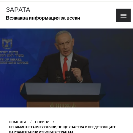
Skip
ЗАРАТА
to
Всякаква информация за всеки
content
HOMEPAGE
НОВИНИ
БЕНЯМИН НЕТАНЯХУ ОБЯВИ, ЧЕ ЩЕ УЧАСТВА В ПРЕДСТОЯЩИТЕ
ПАРЛАМЕНТАРНИ ИЗБОРИ В СТРАНАТА