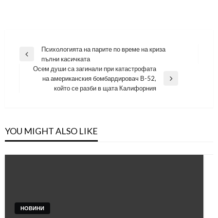
Навигация
Психологията на парите по време на криза
Previous
пълни касичката
Post
Осем души са загинали при катастрофата
на американския бомбардировач В-52,
Next
който се разби в щата Калифорния
Post
YOU MIGHT ALSO LIKE
НОВИНИ