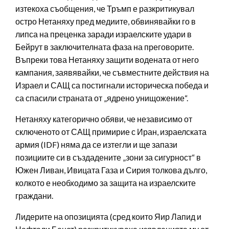
изтекоха съобщения, че Тръмп е разкритикувал
остро Нетаняху пред медиите, обвинявайки го в
липса на преценка заради израелските удари в
Бейрут в заключителната фаза на преговорите.
Въпреки това Нетаняху защити водената от него
кампания, заявявайки, че съвместните действия на
Израел и САЩ са постигнали историческа победа и
са спасили страната от „ядрено унищожение“.
Нетаняху категорично обяви, че независимо от
сключеното от САЩ примирие с Иран, израелската
армия (IDF) няма да се изтегли и ще запази
позициите си в създадените „зони за сигурност“ в
Южен Ливан, Ивицата Газа и Сирия толкова дълго,
колкото е необходимо за защита на израелските
граждани.
Лидерите на опозицията (сред които Яир Лапид и