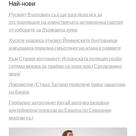
Най-нови
Руският Върховен съд ще разгледа иск за
отстраняване на единствената антивоенна партия
от изборите за Държавна дума
Хусите удариха отново! Йеменските бунтовници
извършиха поредна смъртоносна атака в рамките
Към Стария континент! Испанската полиция разби
голяма мрежа за трафик на хора през Средиземно
море
Локомотив (Стара Загора) привлече бивш защитник
на Берое
Глобално затопляне! Китай започва редовни
контейнерни превози до Европа по Северния
морски път