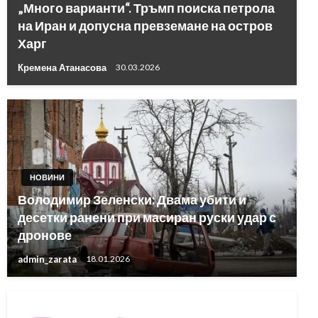
„Много варианти“. Тръмп поиска петрола
на Иран и допусна превземане на остров
Харг
Кремена Атанасова
30.03.2026
НОВИНИ
Володимир Зеленски: Двама убити и
десетки ранени при масиран руски удар с
дронове
admin_zarata
18.01.2026