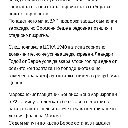
капитанът с глава вкара първия гол за отбора за
новото първенство.
Попадението мина ВАР проверка заради съмнения
за засада, но Соомони беше в редовна позиция и
стадионът изригна.
След почивката ЦСКА 1948 натисна сериозно
домакините, но не успяваше да изравни. Леандри
Годой от Берое успя да вкара втори гол при една от
редките контраатаки. Но попадението беше
отменено заради фаул на аржентинеца срещу Емил
Ценов.
Мароканският защитник Бенаиса Бенамар изравни
в 72-та минута, след като бе оставен непокрит в
наказателното поле и засече с глава центриране от
десния фланг на Масиел.
Седем минути по-късно Берое остана в намален