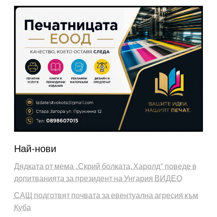
Най-нови
Дядката от мема „Скрий болката, Харолд“ поведе в
допитванията за президент на Унгария ВИДЕО
САЩ подготвят почвата за евентуална агресия към
Куба