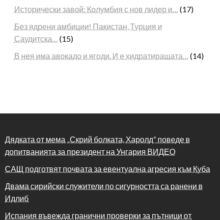
Исторически завой: Колумбия с нов лидер и…
(17)
Без ядрени амбиции! Пакистан, Турция и
Саудитска…
(15)
В нея има авокадо и ягоди. И е хидратиращата…
(14)
Дядката от мема „Скрий болката, Харолд“ поведе в
допитванията за президент на Унгария ВИДЕО
САЩ подготвят почвата за евентуална агресия към Куба
Двама сирийски служители по сигурността са ранени в
Идлиб
Испания въвежда гранични проверки за пътници от