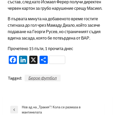
състав, след като Исмаел Ферер получи директен
червен картон за грубо нарушение срещу Масиел.
В първата минута на добавеното време гостите
стигнаха до гол чрез Мамаду Диало, който засече
подаване на Георги Русев, но страничният съдия
вдигна засада, която бе потвърдена от ВАР.
Прочетено 15 пъти, 1 прочита днес
Facebook
LinkedIn
X
Share
Tagged:
Берое футбол
Навигация
Нов ад на „Тракия“! Кола се размаза в
Previous
мантинелата