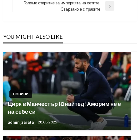
Post
Голямо откритие за империята на хетите.
Next
Свързано е с траките
Post
YOU MIGHT ALSO LIKE
НОВИНИ
Цирк в Манчестър Юнайтед! Аморим не е
на себе си
admin_zarata
28.08.2025