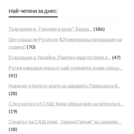
Най-четени за днес:
Тази вечер в „Грехове и рози“: Берак…
(186)
Ще плаща ли Русия по $20 милиарда репарации на
година?
(70)
Ескалация в Украйна: Ракетен удар по Киев и…
(47)
Русия извърши една от най-големите атаки срещу…
(41)
Наричат я бялото злато за здравето. Природата й…
(28)
След натиск от САЩ: Киев обеща мир за петрола в…
(19)
Сенатът на САЩ прие „Закона Греъм“ за санкции…
(18)