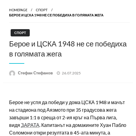
HOMEPAGE
СПОРТ
БЕРОЕ И ЦСКА 1948 НЕ СЕ ПОБЕДИХА В ГОЛЯМАТА ЖЕГА
СПОРТ
Берое и ЦСКА 1948 не се победиха
в голямата жега
Posted
Стефан Стефанов
26.07.2025
on
Берое не успя да победи у дома ЦСКА 1948 и мачът
на стадиона под Аязмото при 35 градусова жега
завърши 1:1 в среща от 2-ия кръг на Първа лига,
видя
ЗАРАТА
. Капитанът на домакините Хуан Пабло
Соломони откри резултата в 45-ата минута, а