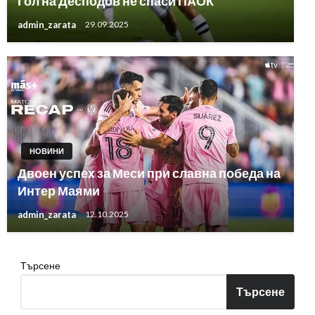
Гол на Десподов не спаси ПАОК
admin_zarata
29.09.2025
НОВИНИ
Двоен успех за Меси при славна победа на
Интер Маями
admin_zarata
12.10.2025
Търсене
Търсене