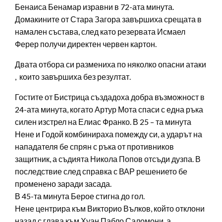
Бенаиса Бенамар изравни в 72-ата минута.
Домакините от Стара Загора завършиха срещата в
намален състава, след като резервата Исмаел
Ферер получи директен червен картон.
Двата отбора си размениха по няколко опасни атаки
, които завършиха без резултат.
Гостите от Бистрица създадоха добра възможност в
24-ата минута, когато Артур Мота спаси с една ръка
силен изстрел на Елиас Франко. В 25 – та минута
Нене и Годой комбинираха помежду си, а ударът на
нападателя бе спрян с ръка от противников
защитник, а съдията Никола Попов отсъди дузпа. В
последствие след справка с ВАР решението бе
променено заради засада.
В 45-та минута Берое стигна до гол.
Нене центрира към Викторио Вълков, който отклони
назад с глава към Хуан Пабло Саломони, а