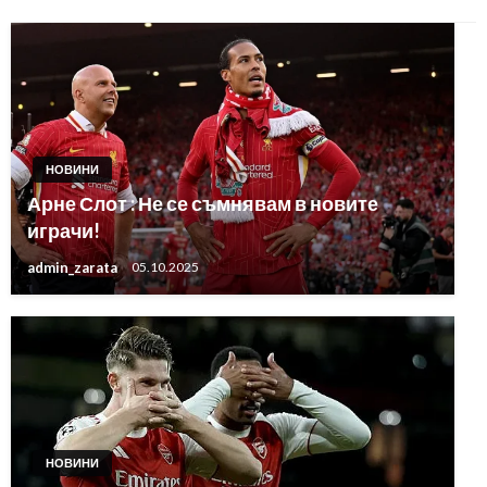
НОВИНИ
Арне Слот : Не се съмнявам в новите
играчи!
admin_zarata
05.10.2025
НОВИНИ