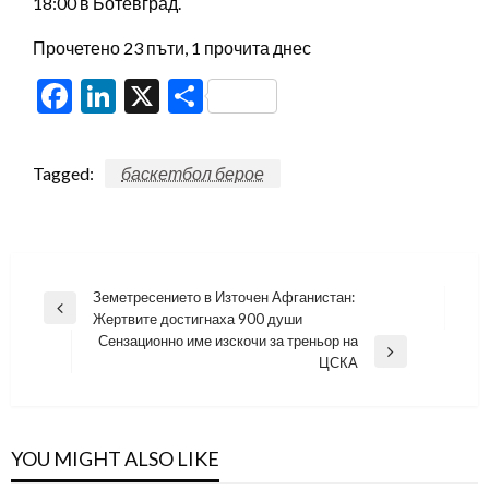
18:00 в Ботевград.
Прочетено 23 пъти, 1 прочита днес
Facebook
LinkedIn
X
Share
Tagged:
баскетбол берое
Навигация
Земетресението в Източен Афганистан:
Previous
Жертвите достигнаха 900 души
Post
Сензационно име изскочи за треньор на
Next
ЦСКА
Post
YOU MIGHT ALSO LIKE