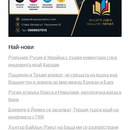
Най-нови
Румъния, Русия и Украйна с първи коментари след
инцидента край Кардам
Пашинян и Тръмп вярват, че срещата на върха във
Вашингтон е довела до мир между Ереван и Баку
Русия атакува Одеса и Николаев, екологична криза в
Киев
Боевете в Йемен се засилват, Турция търси край на
конфликта с ПКК
Хънтър Байдън: Ракът на баща ми се разпространи