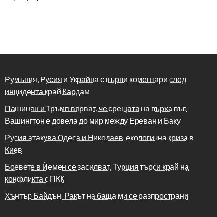
Румъния, Русия и Украйна с първи коментари след
инцидента край Кардам
Пашинян и Тръмп вярват, че срещата на върха във
Вашингтон е довела до мир между Ереван и Баку
Русия атакува Одеса и Николаев, екологична криза в
Киев
Боевете в Йемен се засилват, Турция търси край на
конфликта с ПКК
Хънтър Байдън: Ракът на баща ми се разпространи