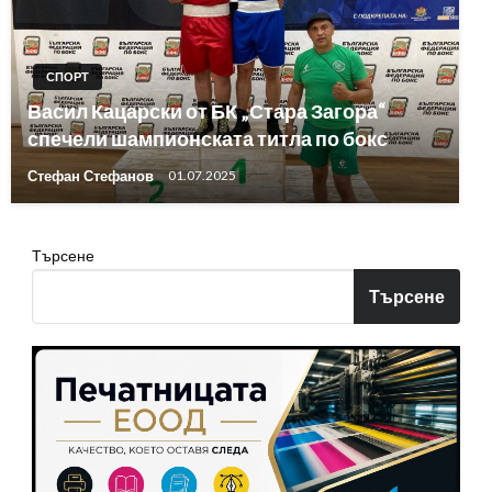
СПОРТ
Васил Кацарски от БК „Стара Загора“
спечели шампионската титла по бокс
Стефан Стефанов
01.07.2025
Търсене
Търсене