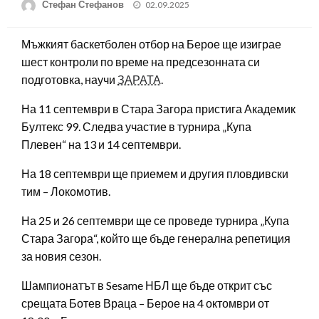
Posted
Стефан Стефанов
02.09.2025
on
Мъжкият баскетболен отбор на Берое ще изиграе
шест контроли по време на предсезонната си
подготовка, научи
ЗАРАТА
.
На 11 септември в Стара Загора пристига Академик
Бултекс 99. Следва участие в турнира „Купа
Плевен“ на 13 и 14 септември.
На 18 септември ще приемем и другия пловдивски
тим – Локомотив.
На 25 и 26 септември ще се проведе турнира „Купа
Стара Загора“, който ще бъде генерална репетиция
за новия сезон.
Шампионатът в Sesame НБЛ ще бъде открит със
срещата Ботев Враца – Берое на 4 октомври от