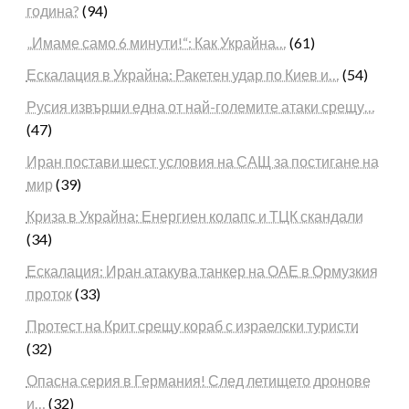
година?
(94)
„Имаме само 6 минути!“: Как Украйна…
(61)
Ескалация в Украйна: Ракетен удар по Киев и…
(54)
Русия извърши една от най-големите атаки срещу…
(47)
Иран постави шест условия на САЩ за постигане на
мир
(39)
Криза в Украйна: Енергиен колапс и ТЦК скандали
(34)
Ескалация: Иран атакува танкер на ОАЕ в Ормузкия
проток
(33)
Протест на Крит срещу кораб с израелски туристи
(32)
Опасна серия в Германия! След летището дронове
и…
(32)