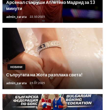
Арсенал съкруши Атлетико Мадрид за 13
минути
admin_zarata
22.10.2025
НОВИНИ
Съпругата на Жота разплака света!
admin_zarata
23.07.2025