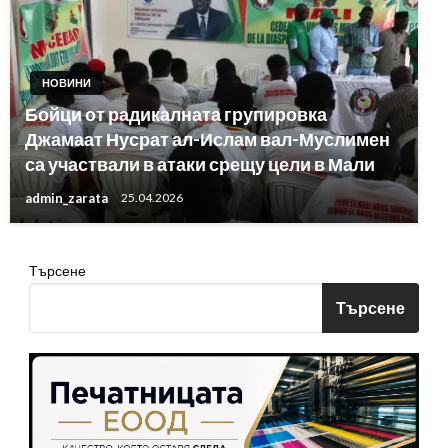
НОВИНИ
Бойци от радикалната групировка
Джамаат Нусрат ал-Ислам вал-Муслимен
са участвали в атаки срещу цели в Мали
admin_zarata
25.04.2026
Търсене
Търсене