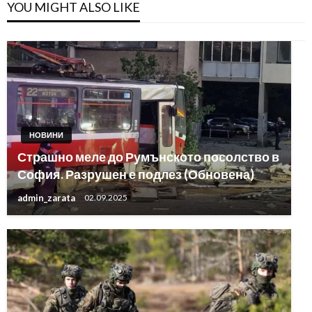
YOU MIGHT ALSO LIKE
НОВИНИ
Страшно меле до Румънското посолство в
София. Разрушен е подлез (Обновена)
admin_zarata
02.09.2025