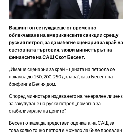
Вашингтон се нуждаеше от временно
облекчаване на американските санкции срещу
руския петрол, за да избегне сценария за край на
световната търговия, заяви министърът на
финансите на САЩ Скот Бесент.
„Имаше сценарии за край – цената на петрола се
покачва до 150, 200, 250 долара“, каза Бесент на
брифинг в Белия дом.
Според министъра издаването на генерален лиценз
за закупуване на руски петрол „помогна за
стабилизиране на цените“.
Бесент отказа да представи оценката на САЩ за
това колко точно петрол е можело да бъде продаден