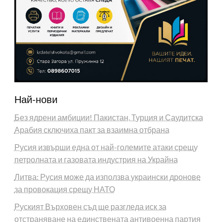
Най-нови
Без ядрени амбиции! Пакистан, Турция и Саудитска
Арабия сключиха пакт за взаимна отбрана
Русия извърши една от най-големите атаки срещу
петролната и газовата индустрия на Украйна
Литва: Русия може да използва украински дронове
за провокация срещу НАТО
Руският Върховен съд ще разгледа иск за
отстраняване на единствената антивоенна партия