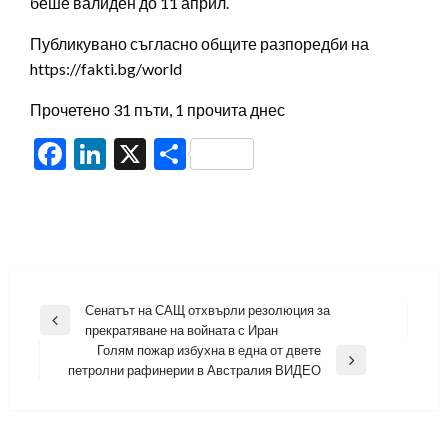
беше валиден до 11 април.
Публикувано съгласно общите разпоредби на
https://fakti.bg/world
Прочетено 31 пъти, 1 прочита днес
Facebook
LinkedIn
X
Share
Навигация
Сенатът на САЩ отхвърли резолюция за
Previous
прекратяване на войната с Иран
Post
Голям пожар избухна в една от двете
Next
петролни рафинерии в Австралия ВИДЕО
Post