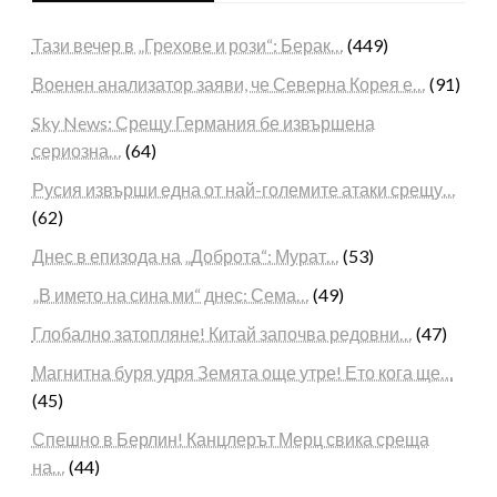
Тази вечер в „Грехове и рози“: Берак…
(449)
Военен анализатор заяви, че Северна Корея е…
(91)
Sky News: Срещу Германия бе извършена
сериозна…
(64)
Русия извърши една от най-големите атаки срещу…
(62)
Днес в епизода на „Доброта“: Мурат…
(53)
„В името на сина ми“ днес: Сема…
(49)
Глобално затопляне! Китай започва редовни…
(47)
Магнитна буря удря Земята още утре! Ето кога ще…
(45)
Спешно в Берлин! Канцлерът Мерц свика среща
на…
(44)