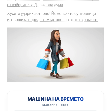
от изборите за Държавна дума
Хусите удариха отново! Йеменските бунтовници
извършиха поредна смъртоносна атака в рамките
МАШИНА НА ВРЕМЕТО
БЪЛГАРИЯ + СВЯТ