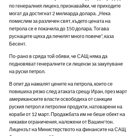
по генералния лиценз, признавайки, че приходите
могат да достигнат 2 милиарда долара. „Нека
помислим за различен свят, където цената на
петрола се е покачила до 150 долара. Тогава
руснаците щяха да печелят много повече“, каза
Бесент.
По-рано в сряда той обяви, че САЩ няма да
подновяват генералните си лицензи за закупуване
на руски петрол.
В опит да намалят цените на петрола, които се
повишиха рязко след атаката срещу Иран, през март
американските власти освободиха от санкции
руския петрол и петролни продукти, натоварени на
кораби от 12 март. Продажбата им не беше обект на
никакви ограничения, наложени от Вашингтон.
Лицензът на Министерството на финансите на САЩ