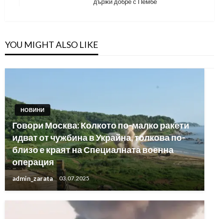
държи добре с Пембе
Post
YOU MIGHT ALSO LIKE
НОВИНИ
Говори Москва: Колкото по-малко ракети
идват от чужбина в Украйна, толкова по-
близо е краят на Специалната военна
операция
admin_zarata
03.07.2025