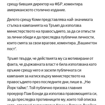
срещу бившия директор на ФБР, коментира
американското столично издание.
Делото срещу Коми представлява най-значимата
стъпка в кампанията на Тръмп да използва
министерството на правосъдието, за да си отмъсти
за лични обиди и да преследва публични личности,
които смята за свои врагове, коментира „Вашингтон
пост“.
Тръмп твърди, че действията му са мотивирани от
факта, че държавната власт е била използвана като
оръжие срещу него и засили публичната си
кампания за натиск върху министерството на
правосъдието през последните дни, пише в. „Ню
Йорк таймс“. Той публично призова главния
прокурор Пам Бонди да използва правомощията си,
за да преследва противниците му, които той описва