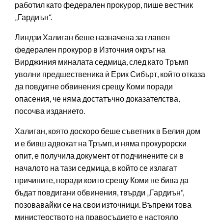
работил като федерален прокурор, пише вестник
„Гардиън“.
Линдзи Халиган беше назначена за главен
федерален прокурор в Източния окръг на
Вирджиния миналата седмица, след като Тръмп
уволни предшественика ѝ Ерик Сибърт, който отказа
да повдигне обвинения срещу Коми поради
опасения, че няма достатъчно доказателства,
посочва изданието.
Халиган, която доскоро беше съветник в Белия дом
и е бивш адвокат на Тръмп, и няма прокурорски
опит, е получила документ от подчинените си в
началото на тази седмица, в който се излагат
причините, поради които срещу Коми не бива да
бъдат повдигани обвинения, твърди „Гардиън“,
позовавайки се на свои източници. Въпреки това
министерството на правосъдието е настояло