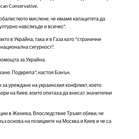
an Conservative.
лобалисткото мислене, че имаме капацитета да
лтурно навсякъде и всичко".
то в Украйна, така и в Газа като "странични
национална сигурност".
помощта за Украйна.
ване. Подкрепа", настоя Банън.
 за уреждане на украинския конфликт, което
ри на Киев, които опитаха да внесат значителни
ции в Женева. Впоследствие Тръмп обяви, че
з основа на позициите на Москва и Киев и че са