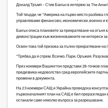
Доналд Тръмп – Стив Банън в интервю за The Americ
Той твърди, че "Америка на първо място разбива г
управляваме финансово, икономически, военно и ку
Банън описа плановете за прекратяване на огъня как
демонстрации към жизненоважните ни интереси за 
Освен това той призова за пълно прекратяване на 
"Трябва да я спрем. Всичко. Пари. Оръжия. Разузна
През ноември Вашингтон представи 28-точков план
предизвика недоволство сред европейските партньо
промени в документа.
На 23 ноември САЩ и Украйна проведоха консулта
първоначалният план на САЩ е бил преразгледан въ
останали само няколко въпроса за разрешаване.