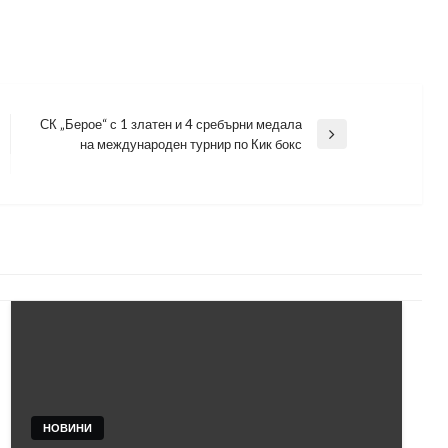
СК „Берое“ с 1 златен и 4 сребърни медала
Next
на международен турнир по Кик бокс
Post
НОВИНИ