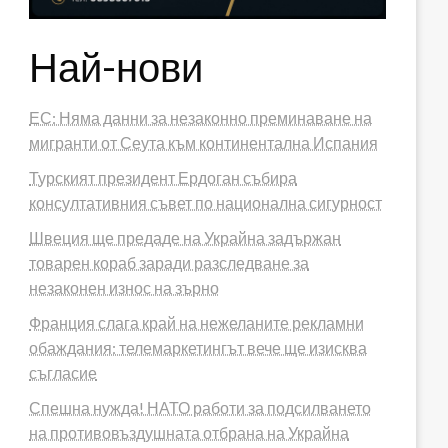
Най-нови
ЕС: Няма данни за незаконно преминаване на
мигранти от Сеута към континентална Испания
Турският президент Ердоган събира
консултативния съвет по национална сигурност
Швеция ще предаде на Украйна задържан
товарен кораб заради разследване за
незаконен износ на зърно
Франция слага край на нежеланите рекламни
обаждания: телемаркетингът вече ще изисква
съгласие
Спешна нужда! НАТО работи за подсилването
на противовъздушната отбрана на Украйна