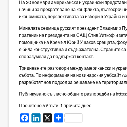
На 30 ноември американски и украински представи
начини за прекратяване на конфликта, дългосрочни
икономиката, перспективата за избори в Украйна и
Миналата седмица руският президент Владимир Пу
пратеник на президента на САЩ Стив Уиткоф и зе
помощника на Кремъл Юрий Ушаков срещата, фокус
е била конструктивна и съдържателна. Страните са
споразумели да поддържат контакт.
Тридневните разговори между американски и укра
събота. По информация на новинарския уебсайт Axi
разработят нов подход за решаване на териториал
Публикувано съгласно общите разпоредби на https:/
Прочетено 69 пъти, 1 прочита днес
Facebook
LinkedIn
X
Share