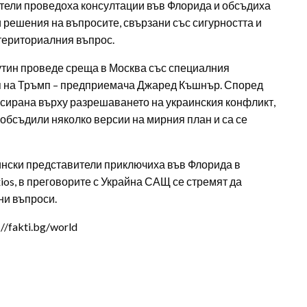
тели проведоха консултации във Флорида и обсъдиха
 решения на въпросите, свързани със сигурността и
 териториалния въпрос.
тин проведе среща в Москва със специалния
тя на Тръмп – предприемача Джаред Къшнър. Според
ирана върху разрешаването на украинския конфликт,
 обсъдили няколко версии на мирния план и са се
ински представители приключиха във Флорида в
os, в преговорите с Украйна САЩ се стремят да
ни въпроси.
/fakti.bg/world