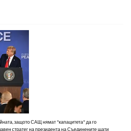
йната, защото САЩ нямат "капацитета" да го
лавен стратег на президента на Съединените щати