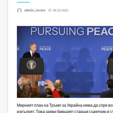
Posted
admin_zarata
08.12.2025
on
Мирният план на Тръмп за Украйна няма да спре во
изпълнят. Това заяви бившият старши съветник и г