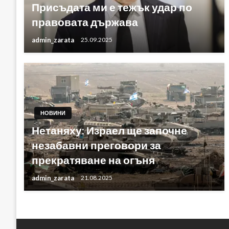
Присъдата ми е тежък удар по
правовата държава
admin_zarata
25.09.2025
НОВИНИ
Нетаняху: Израел ще започне
незабавни преговори за
прекратяване на огъня
admin_zarata
21.08.2025