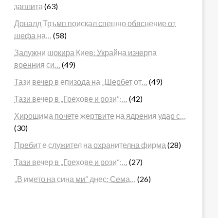
заплита
(63)
Доналд Тръмп поискал спешно обяснение от
шефа на…
(58)
Залужни шокира Киев: Украйна изчерпа
военния си…
(49)
Тази вечер в епизода на „Шербет от…
(49)
Тази вечер в „Грехове и рози“:…
(42)
Хирошима почете жертвите на ядрения удар с…
(30)
Пребит е служител на охранителна фирма
(28)
Тази вечер в „Грехове и рози“:…
(27)
„В името на сина ми“ днес: Сема…
(26)