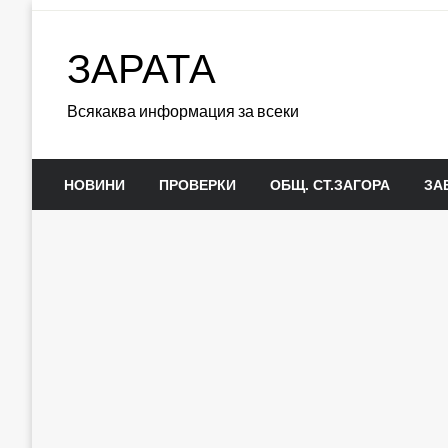
Skip
to
ЗАРАТА
content
Всякаква информация за всеки
НОВИНИ
ПРОВЕРКИ
ОБЩ. СТ.ЗАГОРА
ЗА