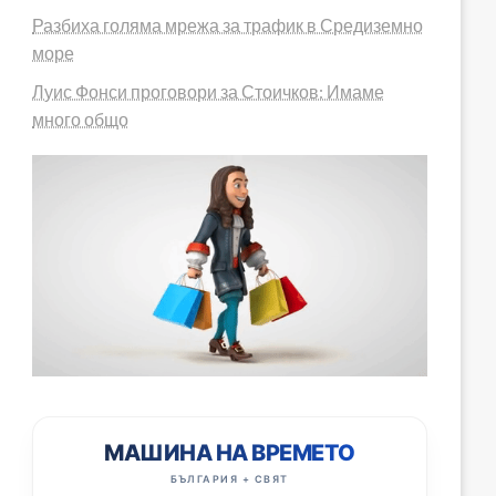
Разбиха голяма мрежа за трафик в Средиземно
море
Луис Фонси проговори за Стоичков: Имаме
много общо
МАШИНА НА ВРЕМЕТО
БЪЛГАРИЯ + СВЯТ