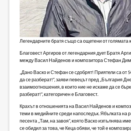
Легендарните братя също са ощетени от голямата 
Благовест Аргиров от легендарния дует Братя Арг
между Васил Найденов и композитора Стефан Дим
„Дано Васко и Стефан се сдобрят! Приятели са от 5
да се разберат!“, заяви певецът пред „България Дн
взаимоотношения, в които ние не искаме да се бърка
разберат!“, категоричен е Благовест.
Крахът в отношенията на Васил Найденов и компо
теми в медийните среди напоследък. Ябълката на р
песента „Там, на завоя“, която Васко изпълнява и
се обидил за това, че Кеца обяви, че той е композир