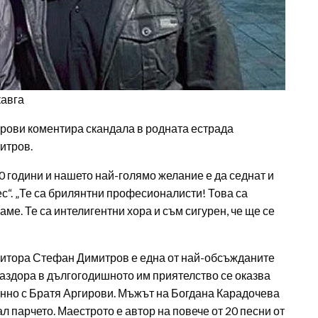
кавга
ирови коментира скандала в родната естрада
итров.
0 години и нашето най-голямо желание е да седнат и
ес“. „Те са брилянтни професионалисти! Това са
ме. Те са интелигентни хора и съм сигурен, че ще се
зитора Стефан Димитров е една от най-обсъжданите
аздора в дългогодишното им приятелство се оказва
менно с Братя Аргирови. Мъжът на Богдана Карадочева
ал парчето. Маестрото е автор на повече от 20 песни от