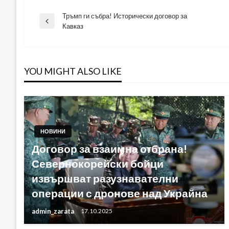
Тръмп ги събра! Исторически договор за
Навигация
Previous
Кавказ
Post
YOU MIGHT ALSO LIKE
НОВИНИ
Договор за взаимна отбрана!
Севернокорейски бойци
извършват разузнавателни
операции с дронове над Украйна
admin_zarata
17.10.2025