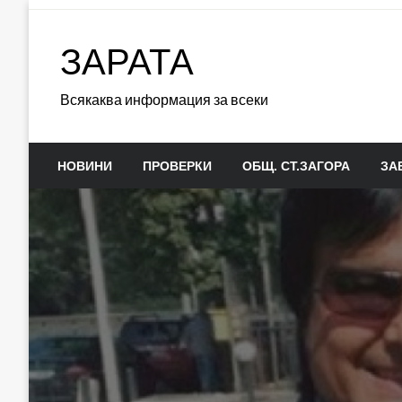
Skip
to
ЗАРАТА
content
Всякаква информация за всеки
НОВИНИ
ПРОВЕРКИ
ОБЩ. СТ.ЗАГОРА
ЗА