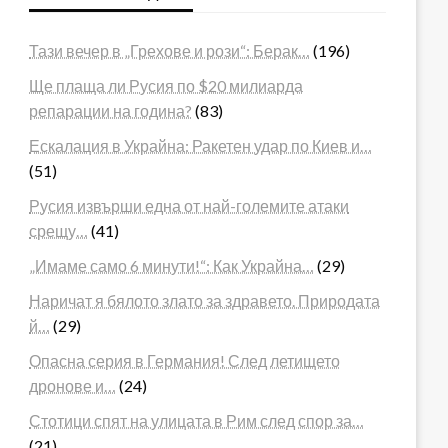
Тази вечер в „Грехове и рози“: Берак…
(196)
Ще плаща ли Русия по $20 милиарда
репарации на година?
(83)
Ескалация в Украйна: Ракетен удар по Киев и…
(51)
Русия извърши една от най-големите атаки
срещу…
(41)
„Имаме само 6 минути!“: Как Украйна…
(29)
Наричат я бялото злато за здравето. Природата
й…
(29)
Опасна серия в Германия! След летището
дронове и…
(24)
Стотици спят на улицата в Рим след спор за…
(21)