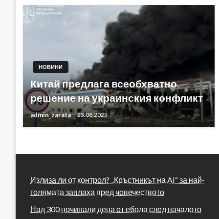
НОВИНИ
Китай предлага всеобхватно
решение на украинския конфликт
admin_zarata
23.08.2025
Излиза ли от контрол? „Кръстникът на AI“ за най-
голямата заплаха пред човечеството
Над 300 починали деца от ебола след началото