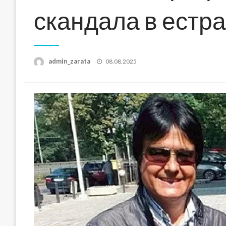
скандала в естр
Posted
admin_zarata
08.08.2025
on