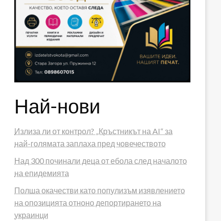
Най-нови
Излиза ли от контрол? „Кръстникът на AI“ за
най-голямата заплаха пред човечеството
Над 300 починали деца от ебола след началото
на епидемията
Полша окачестви като популизъм изявлението
на опозицията отноно депортирането на
украинци