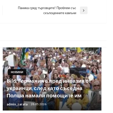
Паника сред търговците! Проблем със
Next
скъпоценните камъни
Post
НОВИНИ
Bild: Германия е пред инвазия от
украинци, след като съседна
Полша намали помощите им
admin_zarata
28.05.2026