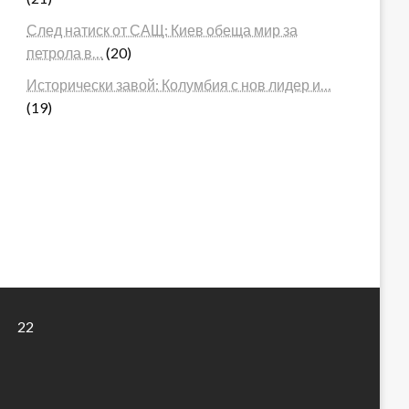
След натиск от САЩ: Киев обеща мир за
петрола в…
(20)
Исторически завой: Колумбия с нов лидер и…
(19)
22