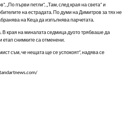
, „По първи петли“, „Там, след края на света“ и
юбителите на естрадата. По думи на Димитров за тях не
забранява на Кеца да изпълнява парчетата.
. В края на миналата седмица дуото трябваше да
и етап снимките са отменени.
ист съм, че нещата ще се успокоят“, надява се
tandartnews.com/