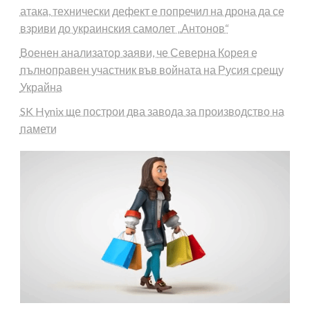
атака, технически дефект е попречил на дрона да се
взриви до украинския самолет „Антонов“
Военен анализатор заяви, че Северна Корея е
пълноправен участник във войната на Русия срещу
Украйна
SK Hynix ще построи два завода за производство на
памети