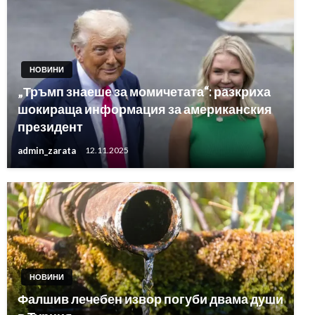
НОВИНИ
„Тръмп знаеше за момичетата“: разкриха
шокираща информация за американския
президент
admin_zarata
12.11.2025
НОВИНИ
Фалшив лечебен извор погуби двама души