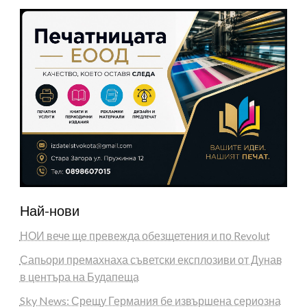
Най-нови
НОИ вече ще превежда обезщетения и по Revolut
Сапьори премахнаха съветски експлозиви от Дунав
в центъра на Будапеща
Sky News: Срещу Германия бе извършена сериозна