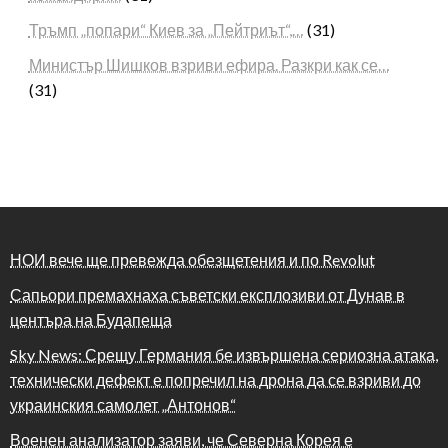
Тръмп „попари“ Киев за „Пейтриът“,…
(31)
Министър Шишков взриви ефира. Разкри как се…
(31)
НОИ вече ще превежда обезщетения и по Revolut
Сапьори премахнаха съветски експлозиви от Дунав в
центъра на Будапеща
Sky News: Срещу Германия бе извършена сериозна атака,
технически дефект е попречил на дрона да се взриви до
украинския самолет „Антонов“
Военен анализатор заяви, че Северна Корея е