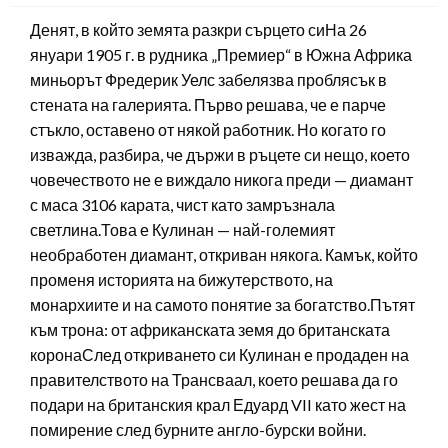
Денят, в който земята разкри сърцето сиНа 26
януари 1905 г. в рудника „Премиер“ в Южна Африка
миньорът Фредерик Уелс забелязва проблясък в
стената на галерията. Първо решава, че е парче
стъкло, оставено от някой работник. Но когато го
изважда, разбира, че държи в ръцете си нещо, което
човечеството не е виждало никога преди — диамант
с маса 3106 карата, чист като замръзнала
светлина.Това е Кулинан — най-големият
необработен диамант, откриван някога. Камък, който
променя историята на бижутерството, на
монархиите и на самото понятие за богатство.Пътят
към трона: от африканската земя до британската
коронаСлед откриването си Кулинан е продаден на
правителството на Трансваал, което решава да го
подари на британския крал Едуард VII като жест на
помирение след бурните англо-бурски войни.