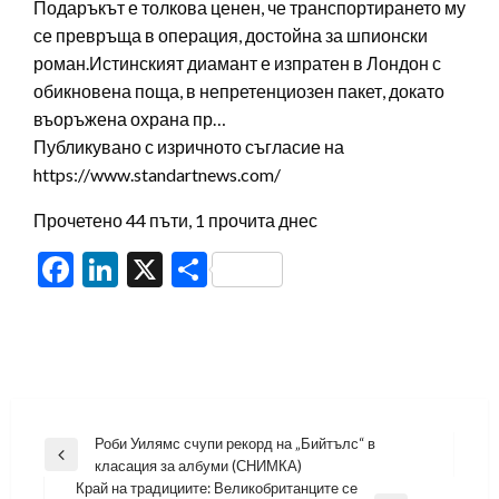
Подаръкът е толкова ценен, че транспортирането му
се превръща в операция, достойна за шпионски
роман.Истинският диамант е изпратен в Лондон с
обикновена поща, в непретенциозен пакет, докато
въоръжена охрана пр…
Публикувано с изричното съгласие на
https://www.standartnews.com/
Прочетено 44 пъти, 1 прочита днес
Facebook
LinkedIn
X
Share
Навигация
Роби Уилямс счупи рекорд на „Бийтълс“ в
Previous
класация за албуми (СНИМКА)
Post
Край на традициите: Великобританците се