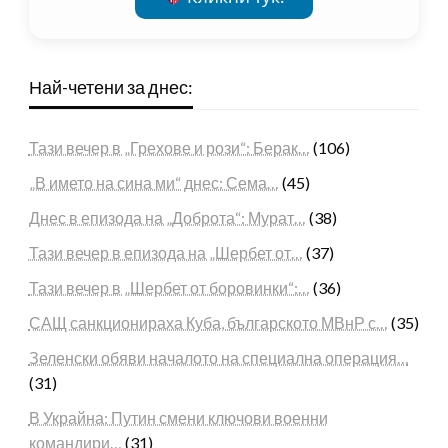
Най-четени за днес:
Тази вечер в „Грехове и рози“: Берак…
(106)
„В името на сина ми“ днес: Сема…
(45)
Днес в епизода на „Доброта“: Мурат…
(38)
Тази вечер в епизода на „Шербет от…
(37)
Тази вечер в „Шербет от боровинки“:…
(36)
САЩ санкционираха Куба, българското МВнР с…
(35)
Зеленски обяви началото на специална операция…
(31)
В Украйна: Путин смени ключови военни
командири…
(31)