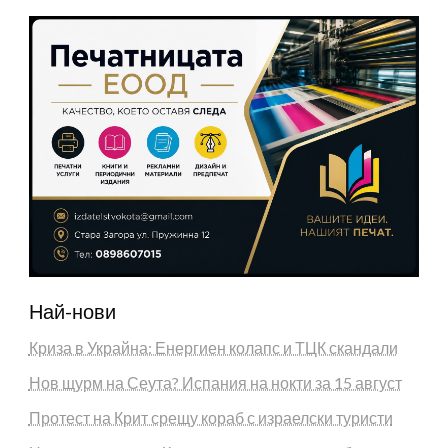
Най-нови
Криза в Украйна: Енергиен колапс и ТЦК скандали
Нов щурм на Сеута? Испания на нокти за 15 август
Протест на Крит срещу кораб с израелски туристи