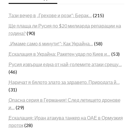
Тази вечер в „Грехове и рози“: Берак…
(215)
Ще плаща ли Русия по $20 милиарда репарации на
година?
(90)
„Имаме само 6 минути!“: Как Украйна…
(58)
Ескалация в Украйна: Ракетен удар по Киев и…
(53)
Русия извърши една от най-големите атаки срещу…
(46)
Наричат я бялото злато за здравето. Природата й…
(31)
Опасна серия в Германия! След летището дронове
и…
(29)
Ескалация: Иран атакува танкер на ОАЕ в Ормузкия
проток
(28)