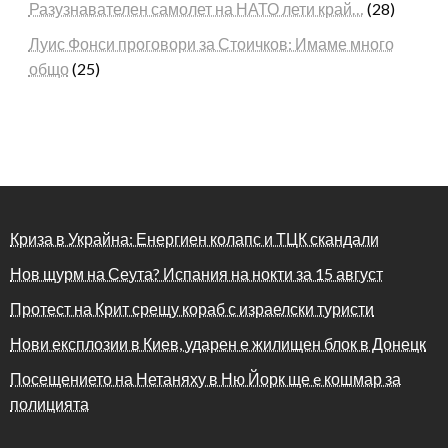
Разузнавателен самолет на НАТО лети край…
(28)
Луис Фонси проговори за Стоичков: Имаме много
общо
(25)
Криза в Украйна: Енергиен колапс и ТЦК скандали
Нов щурм на Сеута? Испания на нокти за 15 август
Протест на Крит срещу кораб с израелски туристи
Нови експлозии в Киев, ударен е жилищен блок в Донецк
Посещението на Нетаняху в Ню Йорк ще e кошмар за
полицията