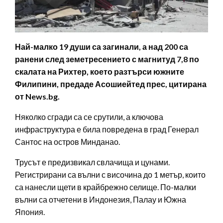
Най-малко 19 души са загинали, а над 200 са
ранени след земетресението с магнитуд 7,8 по
скалата на Рихтер, което разтърси южните
Филипини, предаде Асошиейтед прес, цитирана
от News.bg.
Няколко сгради са се срутили, а ключова
инфраструктура е била повредена в град Генерал
Сантос на остров Минданао.
Трусът е предизвикал свлачища и цунами.
Регистрирани са вълни с височина до 1 метър, които
са нанесли щети в крайбрежно селище. По-малки
вълни са отчетени в Индонезия, Палау и Южна
Япония.