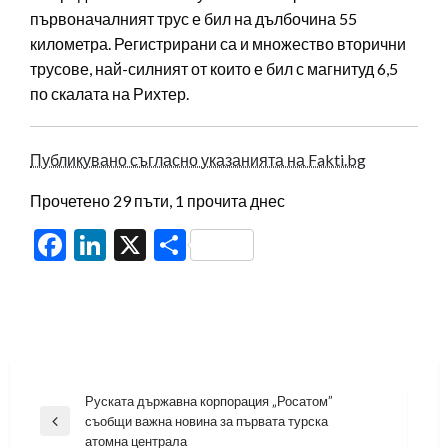
първоначалният трус е бил на дълбочина 55
километра. Регистрирани са и множество вторични
трусове, най-силният от които е бил с магнитуд 6,5
по скалата на Рихтер.
Публикувано съгласно указанията на Fakti.bg
Прочетено 29 пъти, 1 прочита днес
Facebook
LinkedIn
X
Share
Навигация
Руската държавна корпорация „Росатом”
съобщи важна новина за първата турска
Previous
атомна централа