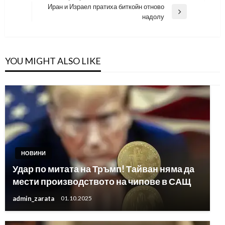
Post
Иран и Израел пратиха биткойн отново
Next
надолу
Post
YOU MIGHT ALSO LIKE
НОВИНИ
Удар по митата на Тръмп! Тайван няма да
мести производството на чипове в САЩ
admin_zarata
01.10.2025