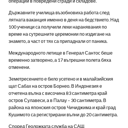
операции в повредени сгради и складове.
Държавните училища възобновиха работа след
лятната ваканция именно в деня на бедствието. Над
100 ученици са получили леки наранявания по
време на сутрешните церемонии по издигане на
знамето, а част от тях са припаднали от паника.
Международното летище в Генерал Сантос беше
временно затворено, а 17 вътрешни полета бяха
отменени.
Земетресението е било усетено и в малайзийския
щат Сабах на остров Борнео. В Индонезия е
отчетена вълна с височина 83 сантиметра край
остров Сулавеси, а в Палау – 30 сантиметра. В
района на японския остров Чичиджима и край град
Кушимото са регистрирани вълни до 20 сантиметра.
Според Геоложката служба на САЩ