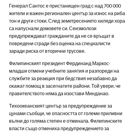
Генерал Сантос е пристанищен град с над 700 000
жители и важен регионален център за износ на риба
тон и други стоки. След земетресението хиляди хора
са напуснали домовете си. Сеизмолози
предупреждават гражданите да не се връщат в
повредени сгради без оценка на специалисти
заради риска от вторични трусове.
Филипинският президент Фердинанд Маркос-
младши отмени учебните занятия и разпореди на
службите за реакция при бедствия незабавно да
окажат помощ в засегнатите райони. Той увери, че
правителството няма да изостави Минданао.
Тихоокеанският център за предупреждение за
цунами съобщи, че опасността от големи приливни
вълни до голяма степен е отминала. Филипинските
власти също отмениха предупреждението за