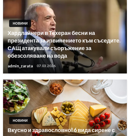
НОВИНИ
Хардлайнери в Техеран бесни на
президента за извинението към съседите.
САЩ атакували съоръжение за
обезсоляване на вода
admin_zarata
07.03.2026
НОВИНИ
Вкусно и здравословно! 6 вида сирене с