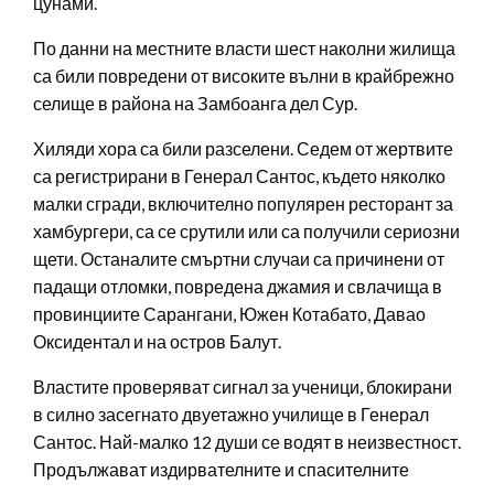
цунами.
По данни на местните власти шест наколни жилища
са били повредени от високите вълни в крайбрежно
селище в района на Замбоанга дел Сур.
Хиляди хора са били разселени. Седем от жертвите
са регистрирани в Генерал Сантос, където няколко
малки сгради, включително популярен ресторант за
хамбургери, са се срутили или са получили сериозни
щети. Останалите смъртни случаи са причинени от
падащи отломки, повредена джамия и свлачища в
провинциите Сарангани, Южен Котабато, Давао
Оксидентал и на остров Балут.
Властите проверяват сигнал за ученици, блокирани
в силно засегнато двуетажно училище в Генерал
Сантос. Най-малко 12 души се водят в неизвестност.
Продължават издирвателните и спасителните