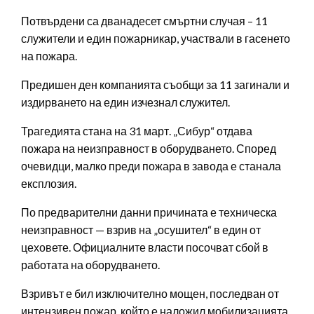
Потвърдени са дванадесет смъртни случая – 11
служители и един пожарникар, участвали в гасенето
на пожара.
Предишен ден компанията съобщи за 11 загинали и
издирването на един изчезнал служител.
Трагедията стана на 31 март. „Сибур“ отдава
пожара на неизправност в оборудването. Според
очевидци, малко преди пожара в завода е станала
експлозия.
По предварителни данни причината е техническа
неизправност — взрив на „осушител“ в един от
цеховете. Официалните власти посочват сбой в
работата на оборудването.
Взривът е бил изключително мощен, последван от
интензивен пожар, който е наложил мобилизацията