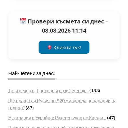
Провери късмета си днес –
08.08.2026 11:14
Кликни тук!
Най-четени за днес:
Тази вечер в „Грехове и рози“: Берак…
(183)
Ще плаща ли Русия по $20 милиарда репарации на
година?
(67)
Ескалация в Украйна: Ракетен удар по Киев и…
(47)
Русия извърши една от най-големите атаки срещу…