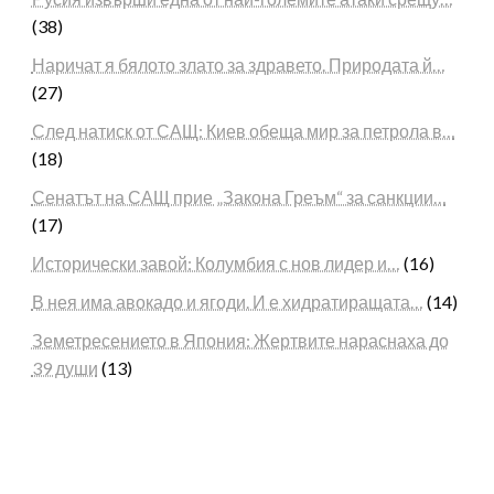
(38)
Наричат я бялото злато за здравето. Природата й…
(27)
След натиск от САЩ: Киев обеща мир за петрола в…
(18)
Сенатът на САЩ прие „Закона Греъм“ за санкции…
(17)
Исторически завой: Колумбия с нов лидер и…
(16)
В нея има авокадо и ягоди. И е хидратиращата…
(14)
Земетресението в Япония: Жертвите нараснаха до
39 души
(13)