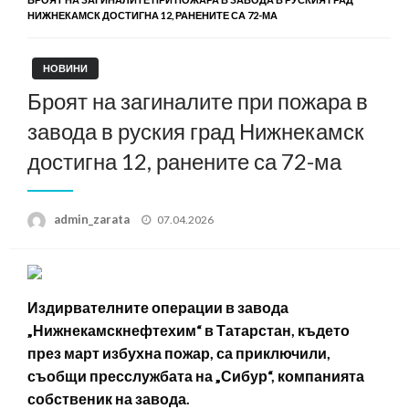
НИЖНЕКАМСК ДОСТИГНА 12, РАНЕНИТЕ СА 72-МА
НОВИНИ
Броят на загиналите при пожара в
завода в руския град Нижнекамск
достигна 12, ранените са 72-ма
Posted
admin_zarata
07.04.2026
on
Издирвателните операции в завода
„Нижнекамскнефтехим“ в Татарстан, където
през март избухна пожар, са приключили,
съобщи пресслужбата на „Сибур“, компанията
собственик на завода.