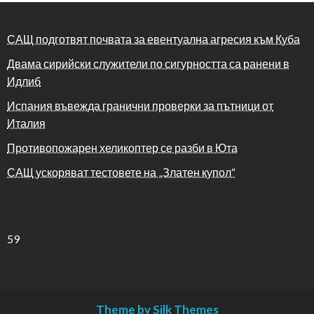
САЩ подготвят почвата за евентуална агресия към Куба
Двама сирийски служители по сигурността са ранени в
Идлиб
Испания въвежда гранични проверки за пътници от
Италия
Противопожарен хеликоптер се разби в Юта
САЩ ускоряват тестовете на „Златен купол“
59
Theme by Silk Themes