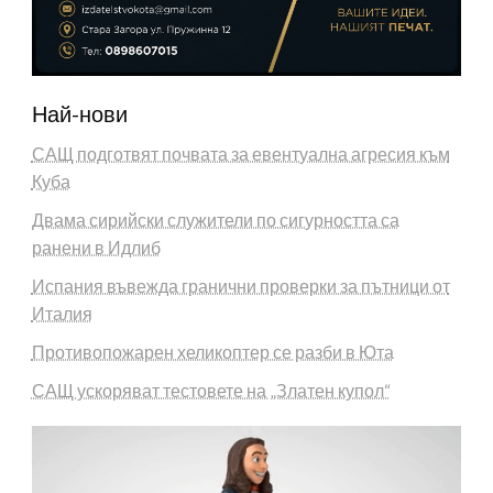
Най-нови
САЩ подготвят почвата за евентуална агресия към
Куба
Двама сирийски служители по сигурността са
ранени в Идлиб
Испания въвежда гранични проверки за пътници от
Италия
Противопожарен хеликоптер се разби в Юта
САЩ ускоряват тестовете на „Златен купол“