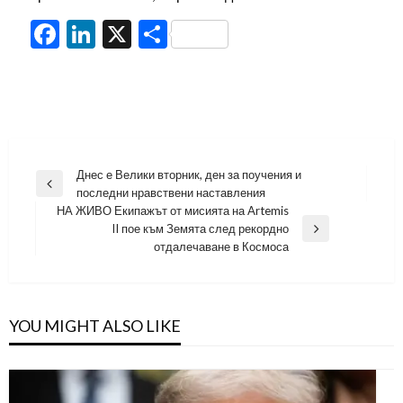
Facebook
LinkedIn
X
Share
Навигация
Днес е Велики вторник, ден за поучения и
Previous
последни нравствени наставления
Post
НА ЖИВО Екипажът от мисията на Artemis
II пое към Земята след рекордно
Next
отдалечаване в Космоса
Post
YOU MIGHT ALSO LIKE