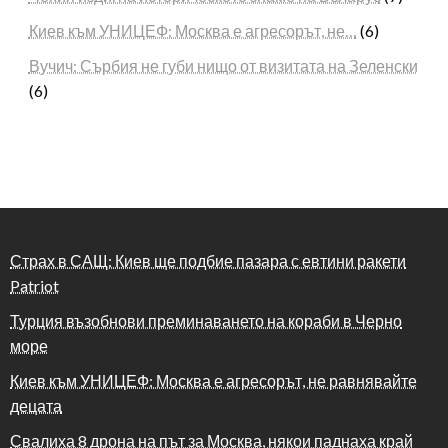
Киев към УНИЦЕФ: Москва е агресорът, не…
(6)
Вучич: Сърбия не губи нищо от визитата на Зеленски
(6)
Страх в САЩ: Киев ще подбие пазара с евтини ракети
Patriot
Турция възобнови преминаването на кораби в Черно
море
Киев към УНИЦЕФ: Москва е агресорът, не равнявайте
децата
Свалиха 8 дрона на път за Москва, някои паднаха край