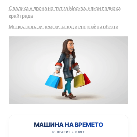
Свалиха 8 дрона на път за Москва, някои паднаха
край града
Москва порази немски завод и енергийни обекти
МАШИНА НА ВРЕМЕТО
БЪЛГАРИЯ + СВЯТ