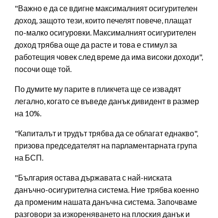
"Важно е да се вдигне максималният осигурителен
доход, защото тези, които печелят повече, плащат
по-малко осигуровки. Максималният осигурителен
доход трябва още да расте и това е стимул за
работещия човек след време да има високи доходи",
посочи още той.
По думите му парите в пликчета ще се извадят
легално, когато се въведе данък дивидент в размер
на 10%.
"Капиталът и трудът трябва да се облагат еднакво",
призова председателят на парламентарната група
на БСП.
"България остава държавата с най-ниската
данъчно-осигурителна система. Ние трябва коенно
да променим нашата данъчна система. Започваме
разговори за изкореняването на плоския данък и