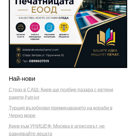
Най-нови
Страх в САЩ: Киев ще подбие пазара с евтини
ракети Patriot
Турция възобнови преминаването на кораби в
Черно море
Киев към УНИЦЕФ: Москва е агресорът, не
равнявайте децата