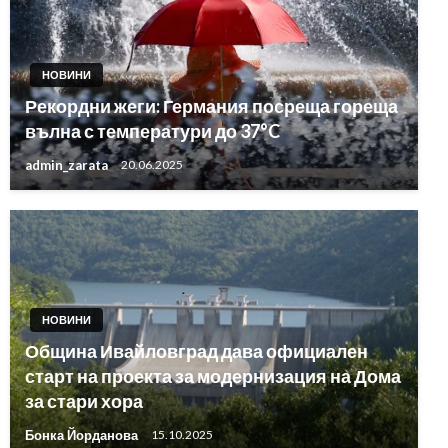
НОВИНИ
Рекордни жеги: Германия посреща гореща
вълна с температури до 37°C
admin_zarata
20.06.2025
НОВИНИ
Община Ивайловград дава официален
старт на проекта за модернизация на Дома
за стари хора
Бонка Йорданова
15.10.2025