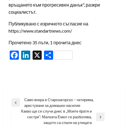
връщането към прогресивен данък", разкри
социалистът.
Публикувано с изричното съгласие на
https://www.standartnews.com/
Прочетено 35 пъти, 1 прочита днес
Facebook
LinkedIn
X
Share
Навигация
Само вчера в Старозагорско – четирима,
Previous
арестувани за домашно насилие
Post
Какво ще се случи днес в „Моите братя и
сестри“: Малката Емел се разболява,
Next
защото са спали на улицата
Post