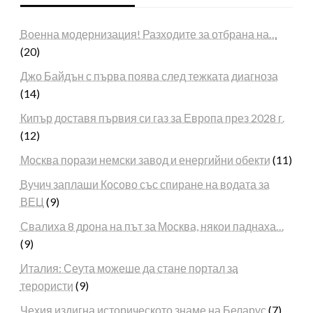
Военна модернизация! Разходите за отбрана на…
(20)
Джо Байдън с първа поява след тежката диагноза
(14)
Кипър доставя първия си газ за Европа през 2028 г.
(12)
Москва порази немски завод и енергийни обекти
(11)
Вучич заплаши Косово със спиране на водата за
ВЕЦ
(9)
Свалиха 8 дрона на път за Москва, някои паднаха…
(9)
Италия: Сеута можеше да стане портал за
терористи
(9)
Чехия издигна историческото знаме на Беларус
(7)