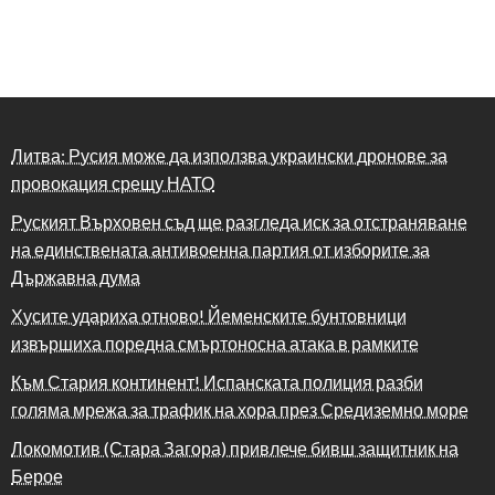
Литва: Русия може да използва украински дронове за
провокация срещу НАТО
Руският Върховен съд ще разгледа иск за отстраняване
на единствената антивоенна партия от изборите за
Държавна дума
Хусите удариха отново! Йеменските бунтовници
извършиха поредна смъртоносна атака в рамките
Към Стария континент! Испанската полиция разби
голяма мрежа за трафик на хора през Средиземно море
Локомотив (Стара Загора) привлече бивш защитник на
Берое