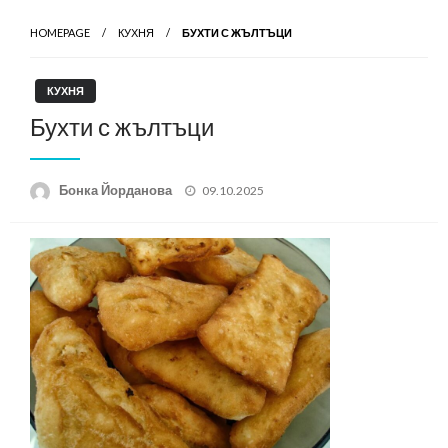
HOMEPAGE
КУХНЯ
БУХТИ С ЖЪЛТЪЦИ
КУХНЯ
Бухти с жълтъци
Posted
Бонка Йорданова
09.10.2025
on