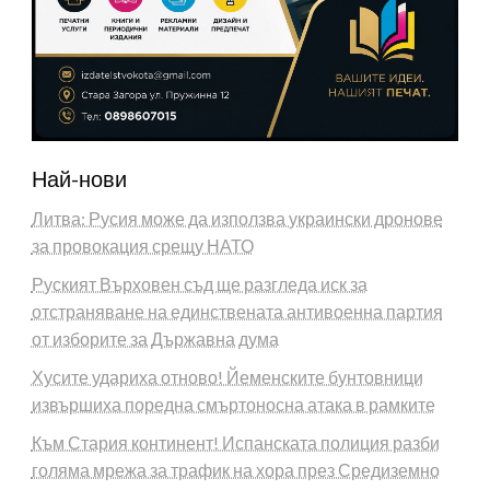
Най-нови
Литва: Русия може да използва украински дронове
за провокация срещу НАТО
Руският Върховен съд ще разгледа иск за
отстраняване на единствената антивоенна партия
от изборите за Държавна дума
Хусите удариха отново! Йеменските бунтовници
извършиха поредна смъртоносна атака в рамките
Към Стария континент! Испанската полиция разби
голяма мрежа за трафик на хора през Средиземно