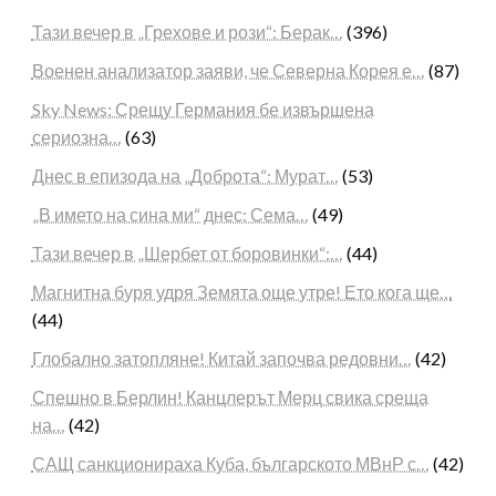
Тази вечер в „Грехове и рози“: Берак…
(396)
Военен анализатор заяви, че Северна Корея е…
(87)
Sky News: Срещу Германия бе извършена
сериозна…
(63)
Днес в епизода на „Доброта“: Мурат…
(53)
„В името на сина ми“ днес: Сема…
(49)
Тази вечер в „Шербет от боровинки“:…
(44)
Магнитна буря удря Земята още утре! Ето кога ще…
(44)
Глобално затопляне! Китай започва редовни…
(42)
Спешно в Берлин! Канцлерът Мерц свика среща
на…
(42)
САЩ санкционираха Куба, българското МВнР с…
(42)