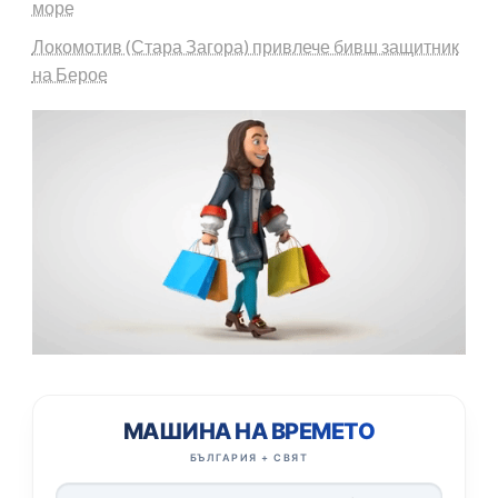
море
Локомотив (Стара Загора) привлече бивш защитник
на Берое
МАШИНА НА ВРЕМЕТО
БЪЛГАРИЯ + СВЯТ