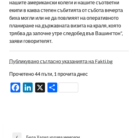
нашите американски колеги и нашите съответни
екипи в каква степен събитията от събота вечерта
биха могли или не да повлияят на оперативното
планиране на държавната визита на краля, която
трябва да започне утре следобед във Вашингтон“,
заяви говорителят.
Публикувано съгласно указанията на Fakti.bg
Прочетено 44 пъти, 1 прочита днес
Facebook
LinkedIn
X
Share
Навигация
Бела Хадид издава мемоари