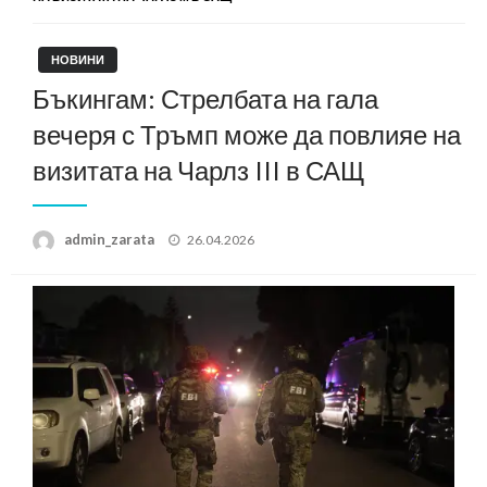
НОВИНИ
Бъкингам: Стрелбата на гала
вечеря с Тръмп може да повлияе на
визитата на Чарлз III в САЩ
Posted
admin_zarata
26.04.2026
on