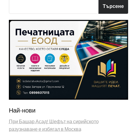
Търсене
Най-нови
При Башар Асад! Шефът на сирийското
разузнаване е избягал в Москва