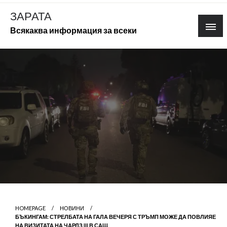
Skip
ЗАРАТА
to
Всякаква информация за всеки
content
HOMEPAGE
НОВИНИ
БЪКИНГАМ: СТРЕЛБАТА НА ГАЛА ВЕЧЕРЯ С ТРЪМП МОЖЕ ДА ПОВЛИЯЕ
НА ВИЗИТАТА НА ЧАРЛЗ III В САЩ