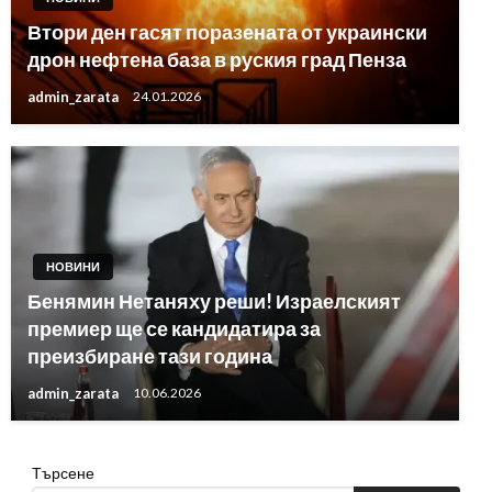
Втори ден гасят поразената от украински
дрон нефтена база в руския град Пенза
admin_zarata
24.01.2026
НОВИНИ
Бенямин Нетаняху реши! Израелският
премиер ще се кандидатира за
преизбиране тази година
admin_zarata
10.06.2026
Търсене