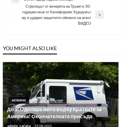
Previous
Стрелецът от вечерята на Тръмп е 30-
Post
годишен мъж от Калифорния. Куршумът
Next
му е ударил защитното облекло на агент
Post
ВИДЕО
YOU MIGHT ALSO LIKE
НОВИНИ
До 200 долара мито върху пратките за
Америка! Окончателната присъда
admin_zarata
29.08.2025