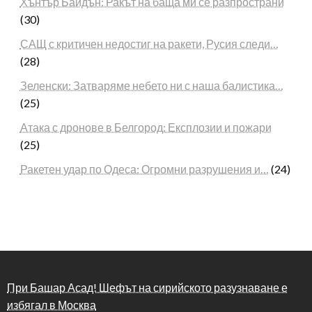
Хънтър Байдън: Ракът на баща ми се разпространи
(30)
САЩ с критичен недостиг на ракети, Русия следи…
(28)
Зеленски: Затваряме небето ни с наша балистика…
(25)
Атака с дронове в Белгород: Експлозии и пожари
(25)
Ракетен удар по Одеса: Огромни разрушения и…
(24)
При Башар Асад! Шефът на сирийското разузнаване е
избягал в Москва