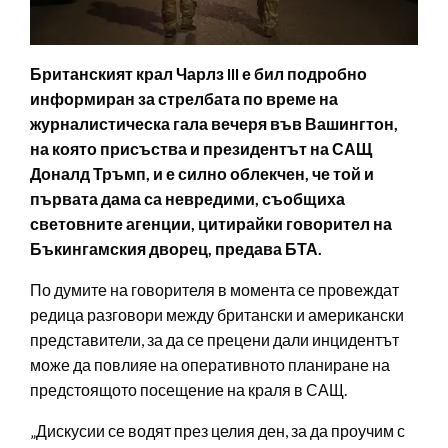
Британският крал Чарлз III е бил подробно
информиран за стрелбата по време на
журналистическа гала вечеря във Вашингтон,
на която присъства и президентът на САЩ
Доналд Тръмп, и е силно облекчен, че той и
първата дама са невредими, съобщиха
световните агенции, цитирайки говорител на
Бъкингамския дворец, предава БТА.
По думите на говорителя в момента се провеждат
редица разговори между британски и американски
представители, за да се прецени дали инцидентът
може да повлияе на оперативното планиране на
предстоящото посещение на краля в САЩ.
„Дискусии се водят през целия ден, за да проучим с