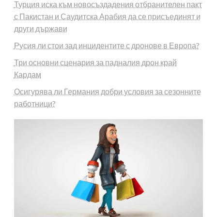
Турция иска към новосъздадения отбранителен пакт
с Пакистан и Саудитска Арабия да се присъединят и
други държави
Русия ли стои зад инцидентите с дронове в Европа?
Три основни сценария за падналия дрон край
Кардам
Осигурява ли Германия добри условия за сезонните
работници?