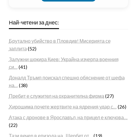
Най-четени за днес:
Брутално убийство в Пловдив! Мисерията се
заплита
(52)
Залужни шокира Киев: Украйна изчерпа военния
си…
(41)
Доналд Тръмп поискал спешно обяснение от шефа
на…
(38)
Пребит е служител на охранителна фирма
(27)
Хирошима почете жертвите на ядрения удар с…
(26)
Атака с дронове в Ярославъл, на прицел е ключова…
(22)
Тази вечер в епизода на „Шербет от…
(19)