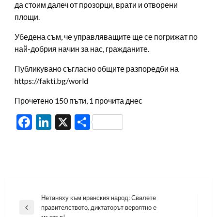
да стоим далеч от прозорци, врати и отворени
площи.
Убедена съм, че управляващите ще се погрижат по
най-добрия начин за нас, гражданите.
Публикувано съгласно общите разпоредби на
https://fakti.bg/world
Прочетено 150 пъти, 1 прочита днес
Facebook
LinkedIn
X
Share
Навигация
Нетаняху към иранския народ: Свалете
правителството, диктаторът вероятно е
Previous