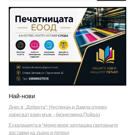
Най-нови
Днес в „Доброта“: Неслихан и Дамла отново
харесват един мъж – бизнесмена Пойраз
Ескалацията в Черно море заплашва световните
доставки на зърно и петрол