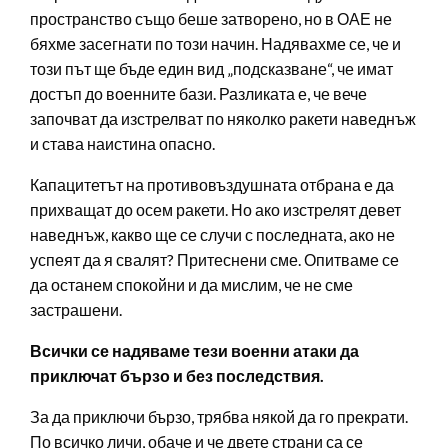
пространство също беше затворено, но в ОАЕ не
бяхме засегнати по този начин. Надявахме се, че и
този път ще бъде един вид „подсказване“, че имат
достъп до военните бази. Разликата е, че вече
започват да изстрелват по няколко ракети наведнъж
и става наистина опасно.
Капацитетът на противовъздушната отбрана е да
прихващат до осем ракети. Но ако изстрелят девет
наведнъж, какво ще се случи с последната, ако не
успеят да я свалят? Притеснени сме. Опитваме се
да останем спокойни и да мислим, че не сме
застрашени.
Всички се надяваме тези военни атаки да
приключат бързо и без последствия.
За да приключи бързо, трябва някой да го прекрати.
По всичко личи, обаче и че двете страни са се