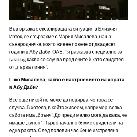
Във връзка с ексалиращата ситуация в Близкия
Изток, се свързахме с Мария Мисалева, наша
сънародничка, която живее повече от двадесет
години в Абу Даби, ОАЕ. Тя разказва специално за
fakti.bg какво се случва пред очите ѝ като свидетел
от „първа линия“.
Г-жо Мисалева, какво е настроението на хората
в Абу Даби?
Все още никой не може да повярва, че това се
случва. В хотела, в който живеем, например, всяка
събота има „брънч“. До преди малко мога да кажа, че
имаше „купон“. Първоначално бяхме свидетели на
една ракета. След половин час беше изстреляна