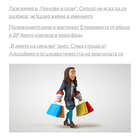
Тази вечер в „Грехове и рози“: Серхат не иска да се
разбира, че Кадер живее в имението
Положението вече е критично! Епидемията от ебола
в ДР Конго навлиза в нова фаза
„В името на сина ми“ днес: Сема страда от
Алцхаймер и осъзнава тежестта на диагнозата си