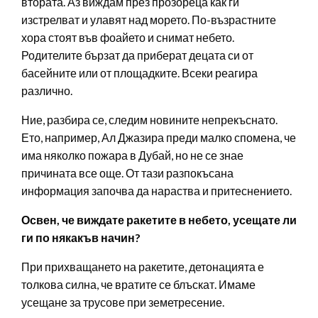
втората. Аз виждам през прозореца как ги
изстрелват и улавят над морето. По-възрастните
хора стоят във фоайето и снимат небето.
Родителите бързат да приберат децата си от
басейните или от площадките. Всеки реагира
различно.
Ние, разбира се, следим новините непрекъснато.
Ето, например, Ал Джазира преди малко спомена, че
има няколко пожара в Дубай, но не се знае
причината все още. От тази разпокъсана
информация започва да нараства и притеснението.
Освен, че виждате ракетите в небето, усещате ли
ги по някакъв начин?
При прихващането на ракетите, детонацията е
толкова силна, че вратите се блъскат. Имаме
усещане за трусове при земетресение.