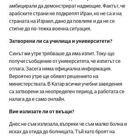
амбицирали да демонстрират надмощие. Фактът, че
арабските страни не подкрепят Иран, но не са и на
страната на Израел, дано да повлияе и да не се
стигне до по-тежка военна ситуация.
Затворени ли са училища и университети?
Синът ми утре трябваше да има изпит. Току-що
получи съобщение от университета, че изпитът се
отлага. Засега няма официална информация.
Вероятно утре ще обявят решението на
министерствата. В Катар всички учебни заведения
са затворени за неопределен период, а работата се
налага да е само онлайн.
Вие излизате ли от вкъщи?
Днес не съм излизала, въпреки че съм малко болна и
исках да отида до болницата. Тъй като броят на