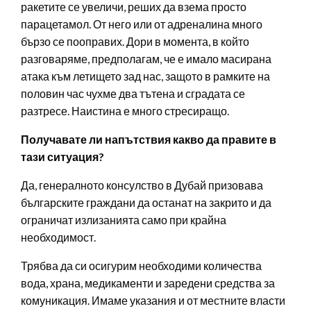
ракетите се увеличи, реших да взема просто
парацетамол. От него или от адреналина много
бързо се пооправих. Дори в момента, в който
разговаряме, предполагам, че е имало масирана
атака към летището зад нас, защото в рамките на
половин час чухме два тътена и сградата се
разтресе. Наистина е много стресиращо.
Получавате ли напътствия какво да правите в
тази ситуация?
Да, генералното консулство в Дубай призовава
българските граждани да останат на закрито и да
ограничат излизанията само при крайна
необходимост.
Трябва да си осигурим необходими количества
вода, храна, медикаменти и заредени средства за
комуникация. Имаме указания и от местните власти