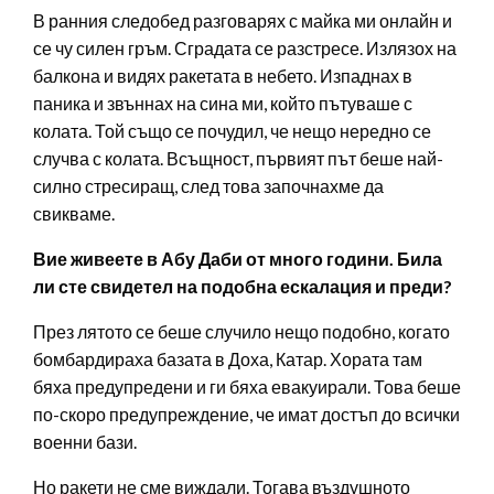
В ранния следобед разговарях с майка ми онлайн и
се чу силен гръм. Сградата се разстресе. Излязох на
балкона и видях ракетата в небето. Изпаднах в
паника и звъннах на сина ми, който пътуваше с
колата. Той също се почудил, че нещо нередно се
случва с колата. Всъщност, първият път беше най-
силно стресиращ, след това започнахме да
свикваме.
Вие живеете в Абу Даби от много години. Била
ли сте свидетел на подобна ескалация и преди?
През лятото се беше случило нещо подобно, когато
бомбардираха базата в Доха, Катар. Хората там
бяха предупредени и ги бяха евакуирали. Това беше
по-скоро предупреждение, че имат достъп до всички
военни бази.
Но ракети не сме виждали. Тогава въздушното