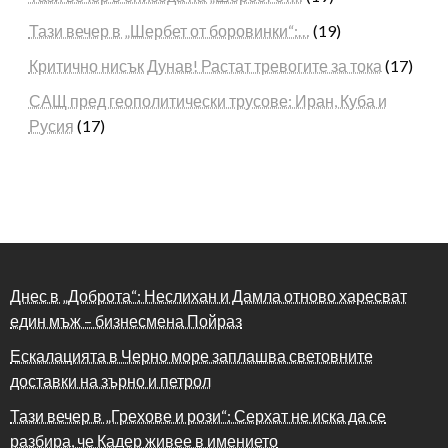
Тази вечер в „Шербет от боровинки“:…
(19)
Критично нисък Дунав! Растат тревогите за тока
(17)
САЩ пред геополитически трусове: Иран, Куба и
Русия
(17)
Днес в „Доброта“: Неслихан и Дамла отново харесват
един мъж – бизнесмена Пойраз
Ескалацията в Черно море заплашва световните
доставки на зърно и петрол
Тази вечер в „Грехове и рози“: Серхат не иска да се
разбира, че Кадер живее в имението