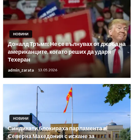
НОВИНИ
Доналд Тръмп: Не се вълнувах от джоба на
американците, когато реших да ударя
Техеран
admin_zarata
13.05.2026
НОВИНИ
Синдикати блокираха парламента в
Северна Македония с искане за