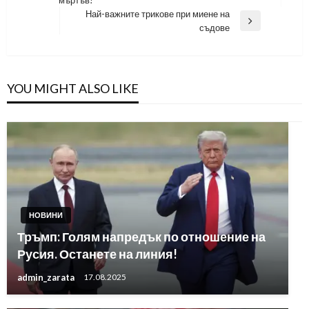
мъртъв!
Post
Най-важните трикове при миене на
Next
съдове
Post
YOU MIGHT ALSO LIKE
НОВИНИ
Тръмп: Голям напредък по отношение на
Русия. Останете на линия!
admin_zarata
17.08.2025