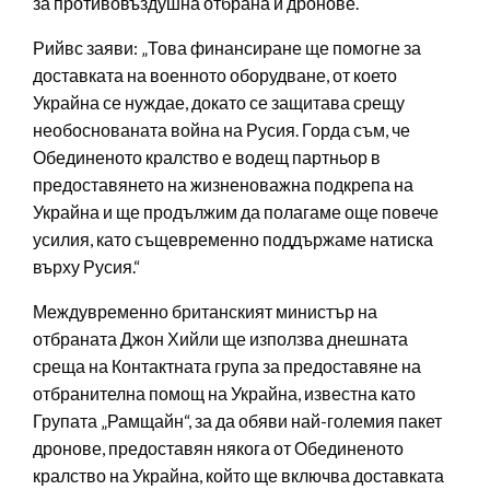
за противовъздушна отбрана и дронове.
Рийвс заяви: „Това финансиране ще помогне за
доставката на военното оборудване, от което
Украйна се нуждае, докато се защитава срещу
необоснованата война на Русия. Горда съм, че
Обединеното кралство е водещ партньор в
предоставянето на жизненоважна подкрепа на
Украйна и ще продължим да полагаме още повече
усилия, като същевременно поддържаме натиска
върху Русия.“
Междувременно британският министър на
отбраната Джон Хийли ще използва днешната
среща на Контактната група за предоставяне на
отбранителна помощ на Украйна, известна като
Групата „Рамщайн“, за да обяви най-големия пакет
дронове, предоставян някога от Обединеното
кралство на Украйна, който ще включва доставката