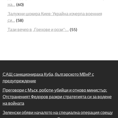
на…
(60)
Залужни шокира Киев: Украйна изчерпа военния
си…
(58)
Тази вечер в „Грехове и рози“:…
(55)
САЩ санкционираха Куба, българското МВнР с
предупреждение
Преговори с Мъск, роботи-убийци и отново министър:
Отстраненият Федоров разкри стратегията си за водене
на войната
Зеленски обяви началото на специална операция срещу