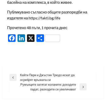
басейна на комплекса, в който живее.
Публикувано съгласно общите разпоредби на
издателя на https://fakti.bg/life
Прочетено 48 пъти, 1 прочита днес
Facebook
LinkedIn
X
Share
Навигация
Кейти Пери и Джъстин Трюдо искат да
Previous
осребрят връзката си
Post
Румънците затягат коланите: доходите
Next
падат, разходите се увеличават
Post