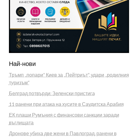
Най-нови
Тръмп „попари“ Киев за „Пейтриът“, удари „родилния
туризъм“
Белград потвърди: Зеленски пристига
11 ранени при атака на хусите в Саудитска Арабия
ЕК плаши Румъния с финансови санкции заради
въглищата
Дронове убиха две жени в Павлоград, ранени в