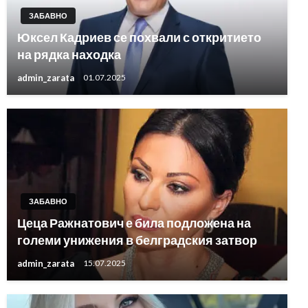
ЗАБАВНО
Юксел Кадриев се похвали с откритието
на рядка находка
admin_zarata
01.07.2025
ЗАБАВНО
Цеца Ражнатович е била подложена на
големи унижения в белградския затвор
admin_zarata
15.07.2025