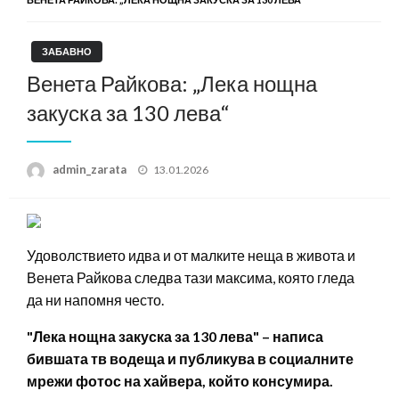
ЗАБАВНО
Венета Райкова: „Лека нощна
закуска за 130 лева“
Posted
admin_zarata
13.01.2026
on
Удоволствието идва и от малките неща в живота и
Венета Райкова следва тази максима, която гледа
да ни напомня често.
"Лека нощна закуска за 130 лева" – написа
бившата тв водеща и публикува в социалните
мрежи фотос на хайвера, който консумира.