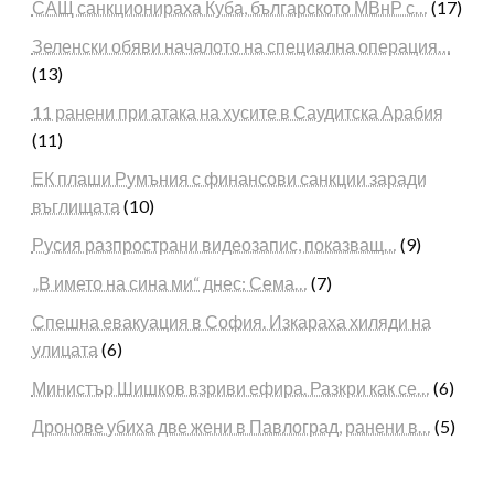
САЩ санкционираха Куба, българското МВнР с…
(17)
Зеленски обяви началото на специална операция…
(13)
11 ранени при атака на хусите в Саудитска Арабия
(11)
ЕК плаши Румъния с финансови санкции заради
въглищата
(10)
Русия разпространи видеозапис, показващ…
(9)
„В името на сина ми“ днес: Сема…
(7)
Спешна евакуация в София. Изкараха хиляди на
улицата
(6)
Министър Шишков взриви ефира. Разкри как се…
(6)
Дронове убиха две жени в Павлоград, ранени в…
(5)