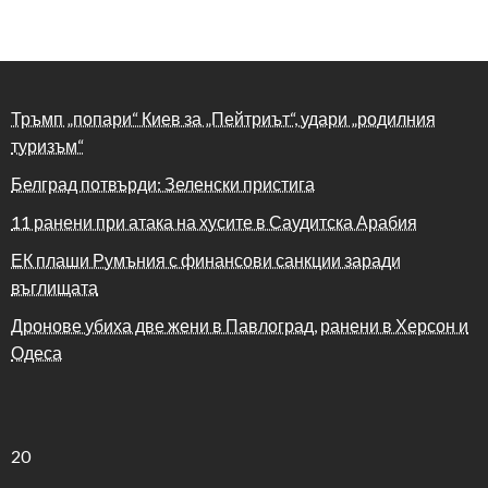
Тръмп „попари“ Киев за „Пейтриът“, удари „родилния
туризъм“
Белград потвърди: Зеленски пристига
11 ранени при атака на хусите в Саудитска Арабия
ЕК плаши Румъния с финансови санкции заради
въглищата
Дронове убиха две жени в Павлоград, ранени в Херсон и
Одеса
20