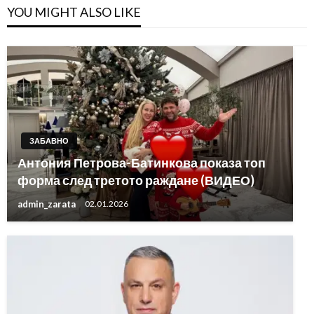
YOU MIGHT ALSO LIKE
ЗАБАВНО
Антония Петрова-Батинкова показа топ
форма след третото раждане (ВИДЕО)
admin_zarata
02.01.2026