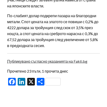
на японските власти.
По-слабият долар подкрепи пазара на благородни
метали. Спот цената на златото се повиши с 0,2% до
4222 долара за тройунция след скок от 3,5% през
нощта, а спот цената на среброто нарасна с 0,3% до
67,52 долара за тройунция след увеличение от 5,8%
в предходната сесия.
Публикувано съгласно указанията на Fakti.bg
Прочетено 23 пъти, 1 прочита днес
Facebook
LinkedIn
X
Share