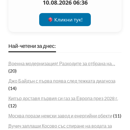
10.08.2026 06:36
Кликни тук!
Най-четени за днес:
Военна модернизация! Разходите за отбрана на…
(20)
Джо Байдън с първа поява след тежката диагноза
(14)
Кипър доставя първия си газ за Европа през 2028 г.
(12)
Москва порази немски завод и енергийни обекти
(11)
Вучич заплаши Косово със спиране на водата за