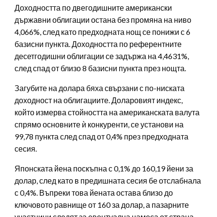
Доходността по двегодишните американски
държавни облигации остана без промяна на ниво
4,066%, след като предходната нощ се понижи с 6
базисни пункта. Доходността по референтните
десетгодишни облигации се задържа на 4,4631%,
след спад от близо 8 базисни пункта през нощта.
Загубите на долара бяха свързани с по-ниската
доходност на облигациите. Доларовият индекс,
който измерва стойността на американската валута
спрямо основните ѝ конкуренти, се установи на
99,78 пункта след спад от 0,4% през предходната
сесия.
Японската йена поскъпна с 0,1% до 160,19 йени за
долар, след като в предишната сесия бе отслабнала
с 0,4%. Въпреки това йената остава близо до
ключовото равнище от 160 за долар, а пазарните
участници следят за евентуална намеса от страна