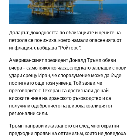
Доларът, доходността по облигациите и цените на
петрола се понижиха, което намали опасенията от
инфлация, съобщава "Ройтерс".
Американският президент Доналд Тръмп обяви
вчера – само няколко часа, след като заплаши с нови
удари срещу Иран, че споразумение може да бъде
постигнато още този уикенд. Той заяви, че
преговорите с Техеран са достигнали до най-
високите нива на иранското ръководство и са
получили одобрението на широка коалиция от
регионални сили.
Тръмп направи изказването си след многократни
предходни прояви на оптимизъм, които не доведоха