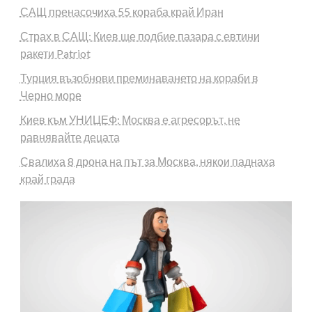
САЩ пренасочиха 55 кораба край Иран
Страх в САЩ: Киев ще подбие пазара с евтини
ракети Patriot
Турция възобнови преминаването на кораби в
Черно море
Киев към УНИЦЕФ: Москва е агресорът, не
равнявайте децата
Свалиха 8 дрона на път за Москва, някои паднаха
край града