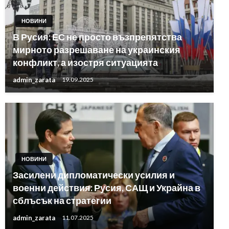
НОВИНИ
В Русия: ЕС не просто възпрепятства
мирното разрешаване на украинския
конфликт, а изостря ситуацията
admin_zarata
19.09.2025
НОВИНИ
Засилени дипломатически усилия и
военни действия: Русия, САЩ и Украйна в
сблъсък на стратегии
admin_zarata
11.07.2025