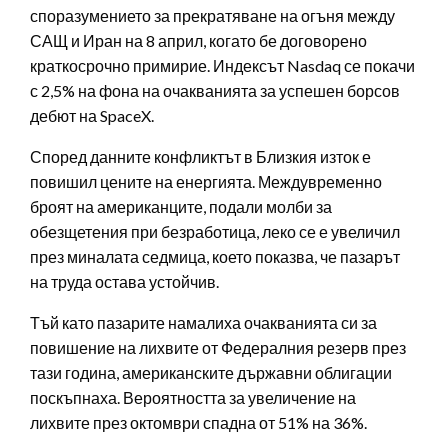
споразумението за прекратяване на огъня между
САЩ и Иран на 8 април, когато бе договорено
краткосрочно примирие. Индексът Nasdaq се покачи
с 2,5% на фона на очакванията за успешен борсов
дебют на SpaceX.
Според данните конфликтът в Близкия изток е
повишил цените на енергията. Междувременно
броят на американците, подали молби за
обезщетения при безработица, леко се е увеличил
през миналата седмица, което показва, че пазарът
на труда остава устойчив.
Тъй като пазарите намалиха очакванията си за
повишение на лихвите от Федералния резерв през
тази година, американските държавни облигации
поскъпнаха. Вероятността за увеличение на
лихвите през октомври спадна от 51% на 36%.