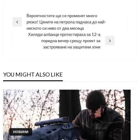
Навигация
Вероятностите ще се променят много
рязко! Цените на петрола паднаха до най-
Previous
ниското си ниво от два месеца
Post
Хиляди албанци протестираха за 12-а
поредна вечер срещу проект за
Next
застрояване на защитени зони
Post
YOU MIGHT ALSO LIKE
НОВИНИ