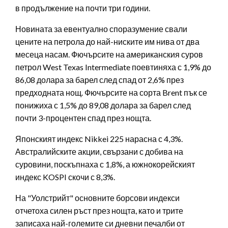
в продължение на почти три години.
Новината за евентуално споразумение свали
цените на петрола до най-ниските им нива от два
месеца насам. Фючърсите на американския суров
петрол West Texas Intermediate поевтиняха с 1,9% до
86,08 долара за барел след спад от 2,6% през
предходната нощ. Фючърсите на сорта Brent пък се
понижиха с 1,5% до 89,08 долара за барел след
почти 3-процентен спад през нощта.
Японският индекс Nikkei 225 нарасна с 4,3%.
Австралийските акции, свързани с добива на
суровини, поскъпнаха с 1,8%, а южнокорейският
индекс KOSPI скочи с 8,3%.
На "Уолстрийт" основните борсови индекси
отчетоха силен ръст през нощта, като и трите
записаха най-големите си дневни печалби от