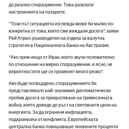
до реално споразумение. Това разклати
настроенията на пазарите.
"Този път ситуацията изглежда може би малко по-
конкретна от това, което сме виждали досега", заяви
Рей Атрил, ръководител на отдела за валутна
стратегия в Националната банка на Австралия.
"Ако чуем нещо от Иран, което звучи положително
по отношение на мирно споразумение, е ясно, че
вероятностите ще се променят много рязко".
Ако бъде потвърдено, споразумението би
представлявало най-значимия дипломатически
пробив досега за прекратяване на тримесечната
война, която доведе до ръст на световните цени на
енергията. За да ограничи инфлацията,
подхранвана от конфликта, Европейската
централна банка повишаваше лихвените проценти