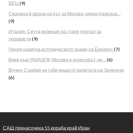
ВЕЦ
(9)
Свалиха 8 дрона на път за Москва, някои паднаха…
(9)
Италия: Сеута можеше да стане портал за
терористи
(9)
Чехия издигна историческото знаме на Беларус
(7)
Киев към УНИЦЕФ: Москва е агресорът, не…
(6)
Вучич: Сърбия не губи нищо от визитата на Зеленски
(6)
САЩ пренасочиха 55 кораба край Иран