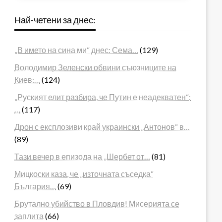
Най-четени за днес:
„В името на сина ми“ днес: Сема…
(129)
Володимир Зеленски обвини съюзниците на
Киев:…
(124)
„Руският елит разбира, че Путин е неадекватен“:
…
(117)
Дрон с експлозиви край украински „Антонов“ в…
(89)
Тази вечер в епизода на „Шербет от…
(81)
Мицкоски каза, че „източната съседка“
България…
(69)
Брутално убийство в Пловдив! Мисерията се
заплита
(66)