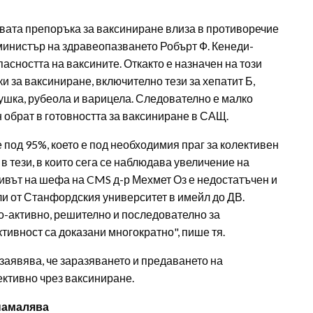
овата препоръка за ваксиниране влиза в противоречие
министър на здравеопазването Робърт Ф. Кенеди-
асността на ваксините. Откакто е назначен на този
 за ваксиниране, включително тези за хепатит Б,
ушка, рубеола и варицела. Следователно е малко
 обрат в готовността за ваксиниране в САЩ.
под 95%, което е под необходимия праг за колективен
 в тези, в които сега се наблюдава увеличение на
зивът на шефа на CMS д-р Мехмет Оз е недостатъчен и
ли от Станфордския университет в имейл до ДВ.
по-активно, решително и последователно за
тивност са доказани многократно", пише тя.
заявява, че заразяването и предаването на
ктивно чрез ваксиниране.
 намалява