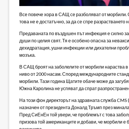
Все повече хора в САЩ се разболяват от морбили. 
това не е достатъчно, за да се спре разрастването н
Предаваната по въздушен път инфекция е силно зар
души по целия свят. Тя е особено опасна за невакс
дехидратация, ушни инфекции или дихателни пробле
мозъка.
В САЩ броят на заболелите от морбили нараства в 
ниво от 2000 насам. Според международните станда
морбили. Тази година Щатите обаче може да загубят 
Южна Каролина не успяват да спрат разпространен
На този фон директорът на здравната служба CMS (Ce
назначен от президента Доналд Тръмп през миналат
Пред СиЕнЕн той увери, че проблемът с това забол
призова той американците и добави, че морбили е б
ваксинира.