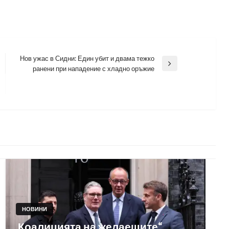
Нов ужас в Сидни: Един убит и двама тежко
Next
ранени при нападение с хладно оръжие
Post
НОВИНИ
„Коалицията на желаещите“