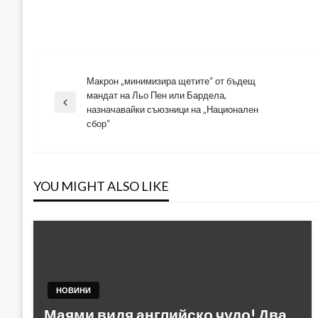
Макрон „минимизира щетите“ от бъдещ
Навигация
мандат на Льо Пен или Бардела,
Previous
назначавайки съюзници на „Национален
Post
сбор“
YOU MIGHT ALSO LIKE
НОВИНИ
Маями видя английско чудо! Два