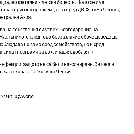
нциално фатални – детски болести. "Като се има
ртава сериозен проблем", каза пред ДВ Фатима Ченгич,
нтрална Азия.
ва на собствения си успех. Благодарение на
 Настъпилото след това безразличие обаче доведе до
наблюдава не само сред семействата, но и сред
ансират програми за ваксинация, добавя тя.
инфекции, защото не са били ваксинирани. Затова и
аха от хората", обяснява Ченгич.
/fakti.bg/world