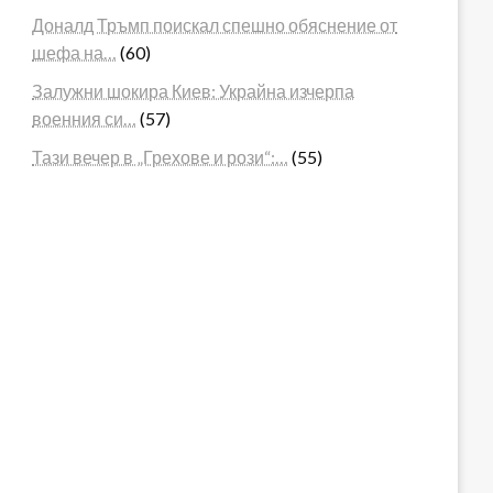
Доналд Тръмп поискал спешно обяснение от
шефа на…
(60)
Залужни шокира Киев: Украйна изчерпа
военния си…
(57)
Тази вечер в „Грехове и рози“:…
(55)