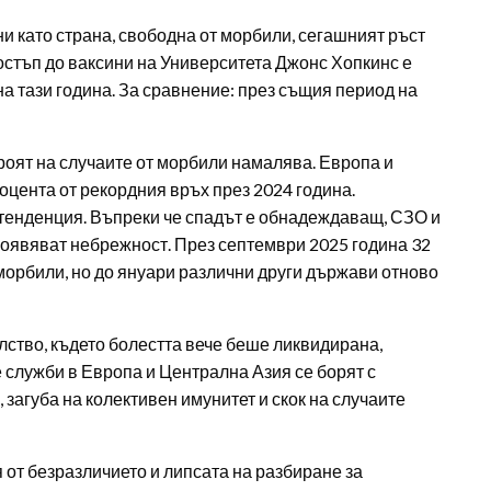
 като страна, свободна от морбили, сегашният ръст
остъп до ваксини на Университета Джонс Хопкинс е
а тази година. За сравнение: през същия период на
броят на случаите от морбили намалява. Европа и
оцента от рекордния връх през 2024 година.
тенденция. Въпреки че спадът е обнадеждаващ, СЗО и
явяват небрежност. През септември 2025 година 32
морбили, но до януари различни други държави отново
лство, където болестта вече беше ликвидирана,
е служби в Европа и Централна Азия се борят с
загуба на колективен имунитет и скок на случаите
 от безразличието и липсата на разбиране за