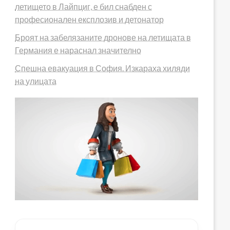
летището в Лайпциг, е бил снабден с
професионален експлозив и детонатор
Броят на забелязаните дронове на летищата в
Германия е нараснал значително
Спешна евакуация в София. Изкараха хиляди
на улицата