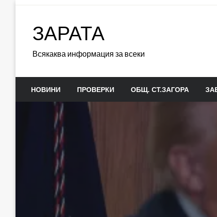
Skip
to
ЗАРАТА
content
Всякаква информация за всеки
НОВИНИ
ПРОВЕРКИ
ОБЩ. СТ.ЗАГОРА
ЗА