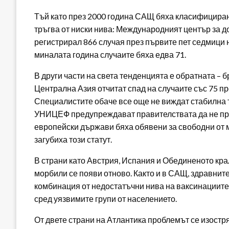
Тъй като през 2000 година САЩ бяха класифицирани
тръгва от ниски нива: Международният център за д
регистрирал 866 случая през първите пет седмици н
миналата година случаите бяха едва 71.
В други части на света тенденцията е обратната – 
Централна Азия отчитат спад на случаите със 75 пр
Специалистите обаче все още не виждат стабилна 
УНИЦЕФ предупреждават правителствата да не про
европейски държави бяха обявени за свободни от 
загубиха този статут.
В страни като Австрия, Испания и Обединеното кра
морбили се появи отново. Както и в САЩ, здравнит
комбинация от недостатъчни нива на ваксинациите, 
сред уязвимите групи от населението.
От двете страни на Атлантика проблемът се изостря