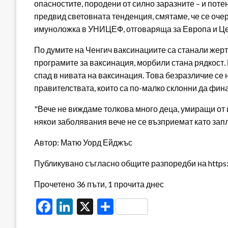
опасностите, породени от силно заразните – и поте
предвид световната тенденция, смятаме, че се оче
имуноложка в УНИЦЕФ, отговаряща за Европа и Це
По думите на Ченгич ваксинациите са станали жерт
програмите за ваксинация, морбили стана рядкост.
спад в нивата на ваксинация. Това безразличие се 
правителствата, които са по-малко склонни да фин
"Вече не виждаме толкова много деца, умиращи от 
някои заболявания вече не се възприемат като запл
Автор: Матю Уорд Ейджъс
Публикувано съгласно общите разпоредби на https:/
Прочетено 36 пъти, 1 прочита днес
Facebook
LinkedIn
X
Share