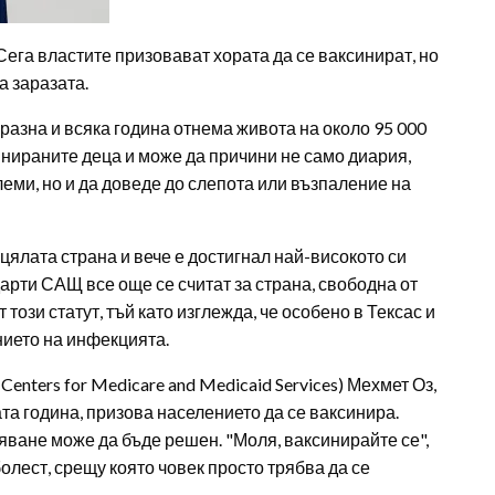
Сега властите призовават хората да се ваксинират, но
а заразата.
азна и всяка година отнема живота на около 95 000
инираните деца и може да причини не само диария,
ми, но и да доведе до слепота или възпаление на
цялата страна и вече е достигнал най-високото си
рти САЩ все още се считат за страна, свободна от
този статут, тъй като изглежда, че особено в Тексас и
ието на инфекцията.
nters for Medicare and Medicaid Services) Мехмет Оз,
а година, призова населението да се ваксинира.
яване може да бъде решен. "Моля, ваксинирайте се",
олест, срещу която човек просто трябва да се