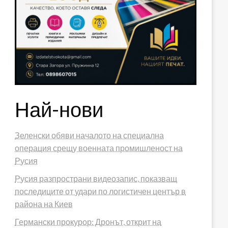
Най-нови
Зеленски обяви началото на специална
операция срещу военната промишленост на
Русия
Русия разпространи видеозапис, показващ
последиците от удари по логистичен център в
района на Киев
Германски прокурор: Дронът, открит на