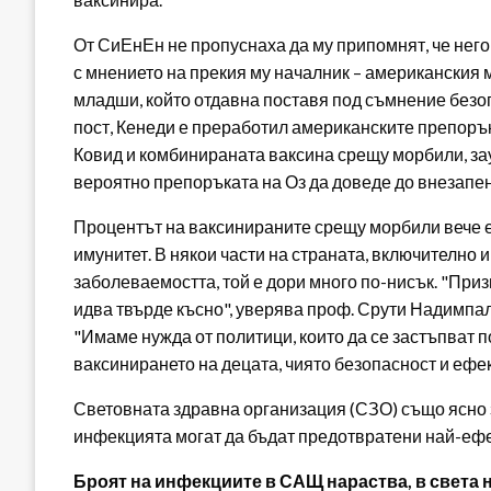
От СиЕнЕн не пропуснаха да му припомнят, че нег
с мнението на прекия му началник – американския 
младши, който отдавна поставя под съмнение безоп
пост, Кенеди е преработил американските препоръки
Ковид и комбинираната ваксина срещу морбили, за
вероятно препоръката на Оз да доведе до внезапен
Процентът на ваксинираните срещу морбили вече е 
имунитет. В някои части на страната, включително и
заболеваемостта, той е дори много по-нисък. "При
идва твърде късно", уверява проф. Срути Надимпа
"Имаме нужда от политици, които да се застъпват 
ваксинирането на децата, чиято безопасност и ефек
Световната здравна организация (СЗО) също ясно 
инфекцията могат да бъдат предотвратени най-ефе
Броят на инфекциите в САЩ нараства, в света