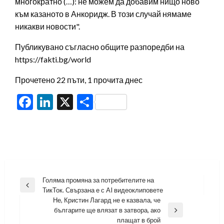
многократно (…): не можем да добавим нищо ново
към казаното в Анкоридж. В този случай нямаме
никакви новости".
Публикувано съгласно общите разпоредби на
https://fakti.bg/world
Прочетено 22 пъти, 1 прочита днес
Facebook
LinkedIn
X
Share
Навигация
Голяма промяна за потребителите на
Previous
ТикТок. Свързана е с AI видеоклиповете
Post
Не, Кристин Лагард не е казвала, че
българите ще влязат в затвора, ако
Next
плащат в брой