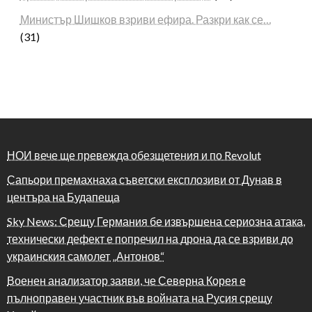
Министър Шишков взриви ефира. Разкри как се…
(31)
НОИ вече ще превежда обезщетения и по Revolut
Сапьори премахнаха съветски експлозиви от Дунав в
центъра на Будапеща
Sky News: Срещу Германия бе извършена сериозна атака,
технически дефект е попречил на дрона да се взриви до
украинския самолет „Антонов“
Военен анализатор заяви, че Северна Корея е
пълноправен участник във войната на Русия срещу