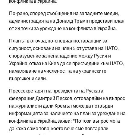
конфликта в Украйна.
По-рано, според съобщения на западните медии,
администрацията на Доналд Тръмп представи план
от 28 точки за уреждане на конфликта в Украйна.
Планът включва, по-специално, гаранции за
сигурност, основани на член 5 от устава на НАТО,
споразумение за ненападение между Русия и
Украйна, отказ на Киев да се присъедини към НАТО,
намаляване на числеността на украинските
въоръжени сили.
Прессекретарят на президента на Руската
федерация Дмитрий Песков, отговаряйки на въпрос
на журналисти дали Кремъл може да потвърди
информацията за наличието на план за уреждане на
конфликта в Украйна, заяви: "По този въпрос мога
да кажа само това, което вече сме повтаряли