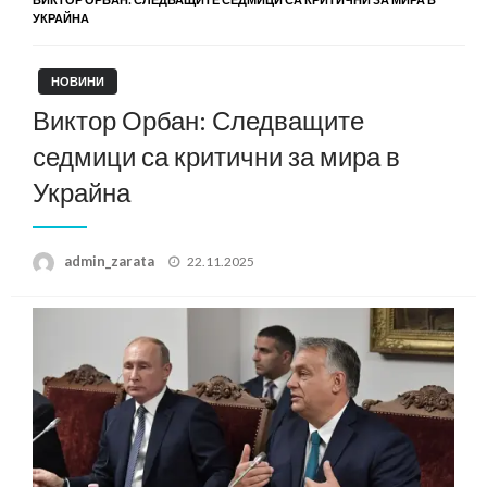
УКРАЙНА
НОВИНИ
Виктор Орбан: Следващите
седмици са критични за мира в
Украйна
Posted
admin_zarata
22.11.2025
on