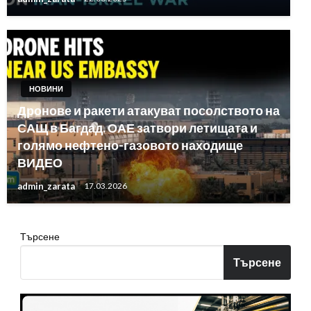
НОВИНИ
Дронове и ракети атакуват посолството на
САЩ в Багдад. ОАЕ затвори летищата и
голямо нефтено-газовото находище
ВИДЕО
admin_zarata
17.03.2026
Търсене
Търсене