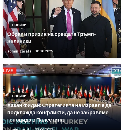
НОВИНИ
Обрат и призив на срещата Тръмп-
Зеленски
admin_zarata
18.10.2025
НОВИНИ
Хакан Фидан: Стратегията на Израел е да
подклажда конфликти, да не забравяме
геноцида в Палестина
admin_zarata
22.06.2025