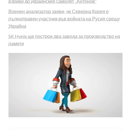
взриви до украинския самолет „Антонов“
Военен анализатор заяви, че Северна Корея е
пълноправен участник във войната на Русия срещу
Украйна
SK Hynix ще построи два завода за производство на
памети