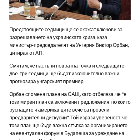
Предстоящите седмици ще се окажат ключови за
разрешаването на украинската криза, каза
министър-председателят на Унгария Виктор Орбан,
цитиран от АП.
Смятам, че настъпи повратна точка и следващите
две-три седмици ще бъдат изключително важни,
прогнозира унгарският премиер.
Орбан спомена плана на САЩ, като отбеляза, че "в
този мирен план са включени предложения, по които
руснаците и американците вече са провели
предварителни дискусии". Той изрази увереност, че
този план ще бъде важна стъпка за организирането
на евентуален форум в Будапеща за уреждане на