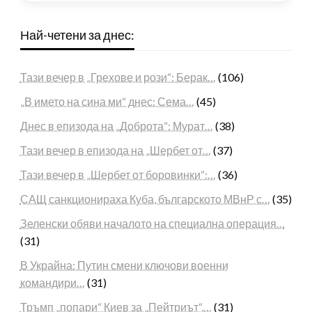
Най-четени за днес:
Тази вечер в „Грехове и рози“: Берак…
(106)
„В името на сина ми“ днес: Сема…
(45)
Днес в епизода на „Доброта“: Мурат…
(38)
Тази вечер в епизода на „Шербет от…
(37)
Тази вечер в „Шербет от боровинки“:…
(36)
САЩ санкционираха Куба, българското МВнР с…
(35)
Зеленски обяви началото на специална операция…
(31)
В Украйна: Путин смени ключови военни
командири…
(31)
Тръмп „попари“ Киев за „Пейтриът“,…
(31)