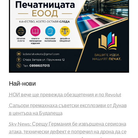
Най-нови
НОИ вече ще превежда обезщетения и по Revolut
Сапьори премахнаха съветски експлозиви от Дунав
в центъра на Будапеща
Sky News: Срещу Германия бе извършена сериозна
атака, технически дефект е попречил на дрона да се