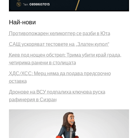
Най-нови
Противопожарен хеликоптер се разби в Юта
САЩ ускоряват тестовете на „Златен купол“
Киев под нощен обстрел: Трима убити край града,
четирима ранени в столицата
ХДС/ХСС: Мерц няма да подава предсрочно
оставка
Дронове на ВСУ подпалиха ключова руска
рафинерия в Сизран