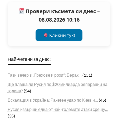
Провери късмета си днес –
08.08.2026 10:16
Кликни тук!
Най-четени за днес:
Тази вечер в „Грехове и рози“: Берак…
(151)
Ще плаща ли Русия по $20 милиарда репарации на
година?
(54)
Ескалация в Украйна: Ракетен удар по Киев и…
(45)
Русия извърши една от най-големите атаки срещу…
(35)