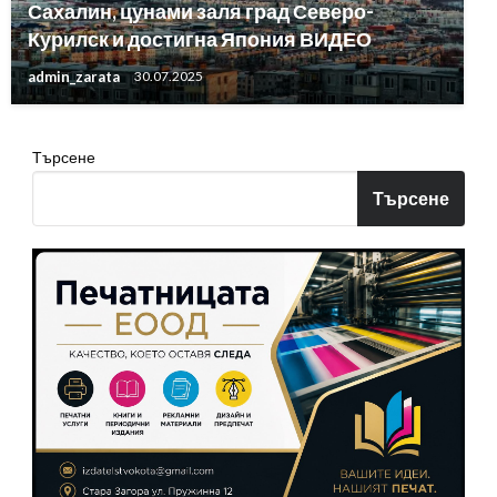
Сахалин, цунами заля град Северо-
Курилск и достигна Япония ВИДЕО
admin_zarata
30.07.2025
Търсене
Търсене