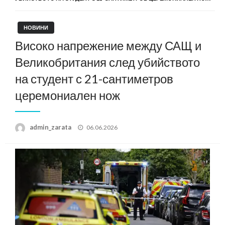
НОВИНИ
Високо напрежение между САЩ и
Великобритания след убийството
на студент с 21-сантиметров
церемониален нож
Posted
admin_zarata
06.06.2026
on