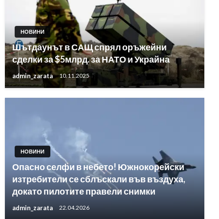
НОВИНИ
Шътдаунът в САЩ спрял оръжейни
сделки за $5млрд. за НАТО и Украйна
admin_zarata
10.11.2025
НОВИНИ
Опасно селфи в небето! Южнокорейски
изтребители се сблъскали във въздуха,
докато пилотите правели снимки
admin_zarata
22.04.2026