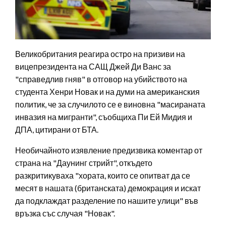
Великобритания реагира остро на призиви на
вицепрезидента на САЩ Джей Ди Ванс за
"справедлив гняв" в отговор на убийството на
студента Хенри Новак и на думи на американския
политик, че за случилото се е виновна "масираната
инвазия на мигранти", съобщиха Пи Ей Мидия и
ДПА, цитирани от БТА.
Необичайното изявление предизвика коментар от
страна на "Даунинг стрийт", откъдето
разкритикуваха "хората, които се опитват да се
месят в нашата (британската) демокрация и искат
да подклаждат разделение по нашите улици" във
връзка със случая "Новак".