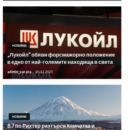
НОВИНИ
„Лукойл“ обяви форсмажорно положение
в едно от най-големите находища в света
admin_zarata
10.11.2025
НОВИНИ
8.7 по Рихтер разтърси Камчатка и