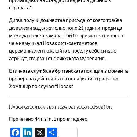
страната".
Дигва получи доживотна присъда, от която трябва
да излежи задължително поне 21 години, преди да
може да поиска замяна. Той бе признат за виновен,
че е намушкал Новак с 21-сантиметров
церемониален нож, който е носел у себе си като
атрибут, свързан със сикхската му религия.
Етичната служба на британската полиция в момента
проверява действията на полицията в графство
Хемпшир по случая "Новак".
Публикувано съгласно указанията на Fakti.bg
Прочетено 44 пъти, 1 прочита днес
Facebook
LinkedIn
X
Share