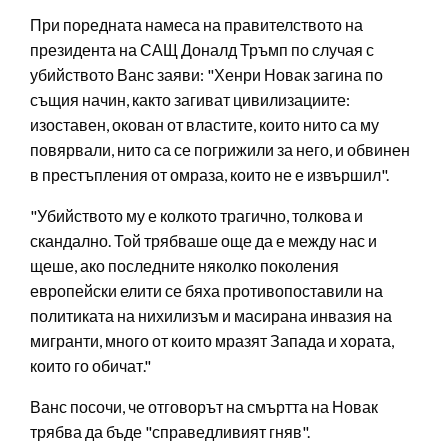
При поредната намеса на правителството на
президента на САЩ Доналд Тръмп по случая с
убийството Ванс заяви: "Хенри Новак загина по
същия начин, както загиват цивилизациите:
изоставен, окован от властите, които нито са му
повярвали, нито са се погрижили за него, и обвинен
в престъпления от омраза, които не е извършил".
"Убийството му е колкото трагично, толкова и
скандално. Той трябваше още да е между нас и
щеше, ако последните няколко поколения
европейски елити се бяха противопоставили на
политиката на нихилизъм и масирана инвазия на
мигранти, много от които мразят Запада и хората,
които го обичат."
Ванс посочи, че отговорът на смъртта на Новак
трябва да бъде "справедливият гняв".