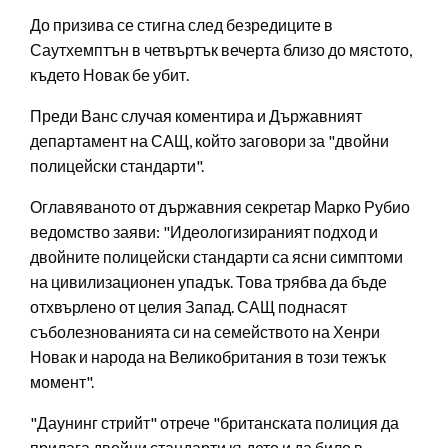
До призива се стигна след безредиците в
Саутхемптън в четвъртък вечерта близо до мястото,
където Новак бе убит.
Преди Ванс случая коментира и Държавният
департамент на САЩ, който заговори за "двойни
полицейски стандарти".
Оглавяваното от държавния секретар Марко Рубио
ведомство заяви: "Идеологизираният подход и
двойните полицейски стандарти са ясни симптоми
на цивилизационен упадък. Това трябва да бъде
отхвърлено от целия Запад. САЩ поднасят
съболезнованията си на семейството на Хенри
Новак и народа на Великобритания в този тежък
момент".
"Даунинг стрийт" отрече "британската полиция да
прилага двойни стандарти където и да било в