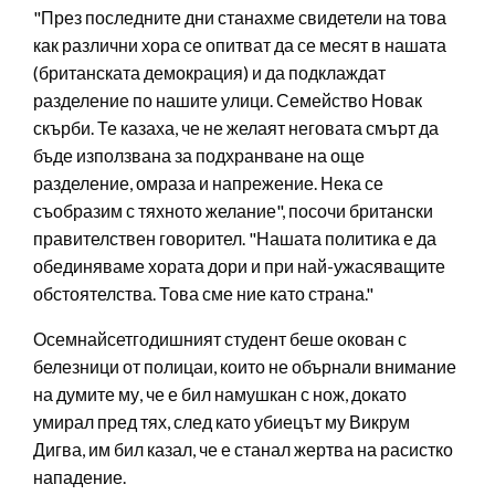
"През последните дни станахме свидетели на това
как различни хора се опитват да се месят в нашата
(британската демокрация) и да подклаждат
разделение по нашите улици. Семейство Новак
скърби. Те казаха, че не желаят неговата смърт да
бъде използвана за подхранване на още
разделение, омраза и напрежение. Нека се
съобразим с тяхното желание", посочи британски
правителствен говорител. "Нашата политика е да
обединяваме хората дори и при най-ужасяващите
обстоятелства. Това сме ние като страна."
Осемнайсетгодишният студент беше окован с
белезници от полицаи, които не обърнали внимание
на думите му, че е бил намушкан с нож, докато
умирал пред тях, след като убиецът му Викрум
Дигва, им бил казал, че е станал жертва на расистко
нападение.