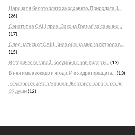
Наричат я бялото злато за здравето. Природата й…
(26)
Сенатът на САЩ прие „Закона Греъм“ за санкции…
(17)
След натиск от САЩ: Киев обеща мир за петрола в…
(15)
Исторически завой: Колумбия с нов лидер и…
(13)
В нея има авокадо и ягоди. И е хидратиращата…
(13)
Земетресението в Япония: Жертвите нараснаха до
39 души
(12)