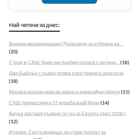
Най-четени за днес:
Военна модернизация! Разходите за отбрана на…
(20)
Страх в САЩ: Киев ще подбие пазара с евтини…
(18)
Джо Байдън с първа поява след тежката диагноза
(18)
Москва порази немски завод и енергийни обекти
(15)
САЩ пренасочиха 55 кораба край Иран
(14)
Кипър доставя първия си газ за Европа през 2028 г.
(12)
Италия: Сеута можеше да стане портал за