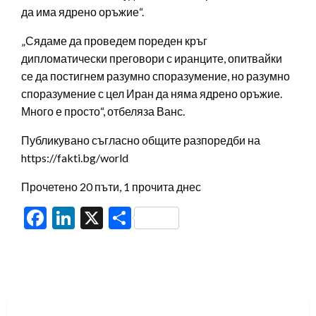
да има ядрено оръжие“.
„Сядаме да проведем пореден кръг
дипломатически преговори с иранците, опитвайки
се да постигнем разумно споразумение, но разумно
споразумение с цел Иран да няма ядрено оръжие.
Много е просто“, отбеляза Ванс.
Публикувано съгласно общите разпоредби на
https://fakti.bg/world
Прочетено 20 пъти, 1 прочита днес
Facebook
LinkedIn
X
Share