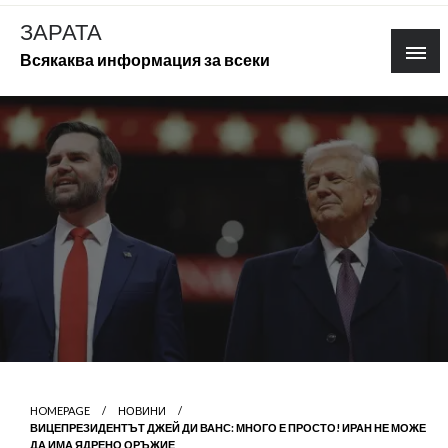
Skip
ЗАРАТА
to
Всякаква информация за всеки
content
HOMEPAGE
НОВИНИ
ВИЦЕПРЕЗИДЕНТЪТ ДЖЕЙ ДИ ВАНС: МНОГО Е ПРОСТО! ИРАН НЕ МОЖЕ
ДА ИМА ЯДРЕНО ОРЪЖИЕ