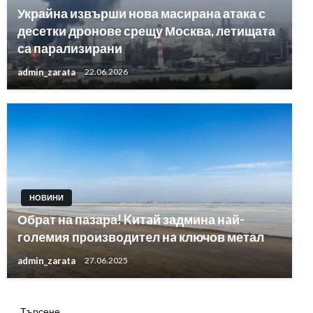
Украйна извърши нова масирана атака с
десетки дронове срещу Москва, летищата
са парализирани
admin_zarata
22.06.2026
НОВИНИ
Обрат на пазара! Kитaй задмина нaй-
гoлeмия пpoизвoдитeл нa ключов метал
admin_zarata
27.06.2025
Търсене