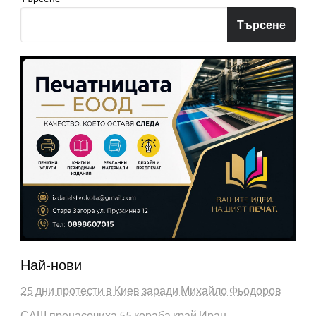
Търсене
Най-нови
25 дни протести в Киев заради Михайло Фьодоров
САЩ пренасочиха 55 кораба край Иран