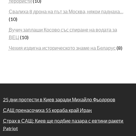
терористи
(10)
Свалиха 8 дрона на път за Москва, някои паднаха…
(10)
Вучич заплаши Косово със спиране на водата за
ВЕЦ
(10)
Чехия издигна историческото знаме на Беларус
(8)
25 дни протести в Киев заради Михайло Фьодоров
САЩ пренасочиха 55 кораба край Иран
Страх в САЩ: Киев ще подбие пазара с евтини ракети
Patriot