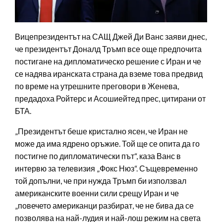
Вицепрезидентът на САЩ Джей Ди Ванс заяви днес,
че президентът Доналд Тръмп все още предпочита
постигане на дипломатическо решение с Иран и че
се надява иранската страна да вземе това предвид
по време на утрешните преговори в Женева,
предадоха Ройтерс и Асошиейтед прес, цитирани от
БТА.
„Президентът беше кристално ясен, че Иран не
може да има ядрено оръжие. Той ще се опита да го
постигне по дипломатически път“, каза Ванс в
интервю за телевизия „Фокс Нюз“. Същевременно
той допълни, че при нужда Тръмп би използвал
американските военни сили срещу Иран и че
„повечето американци разбират, че не бива да се
позволява на най-лудия и най-лош режим на света