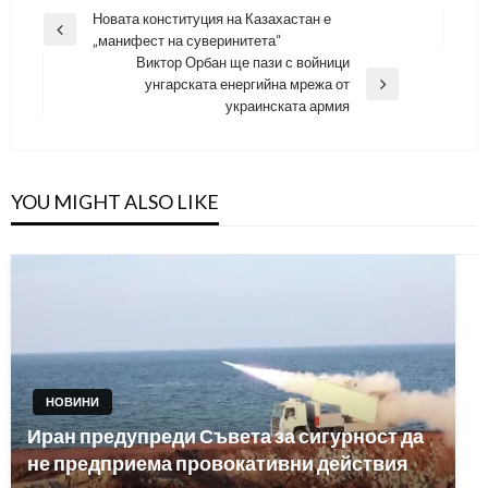
Навигация
Новата конституция на Казахастан е
Previous
„манифест на суверинитета“
Post
Виктор Орбан ще пази с войници
унгарската енергийна мрежа от
Next
украинската армия
Post
YOU MIGHT ALSO LIKE
НОВИНИ
Иран предупреди Съвета за сигурност да
не предприема провокативни действия