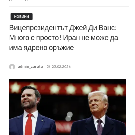
НОВИНИ
Вицепрезидентът Джей Ди Ванс:
Много е просто! Иран не може да
има ядрено оръжие
Posted
admin_zarata
25.02.2026
on