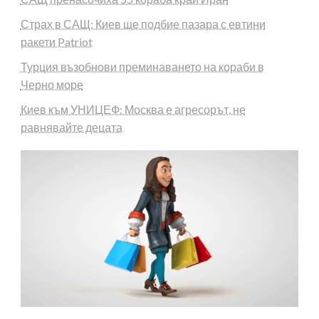
Страх в САЩ: Киев ще подбие пазара с евтини
ракети Patriot
Турция възобнови преминаването на кораби в
Черно море
Киев към УНИЦЕФ: Москва е агресорът, не
равнявайте децата