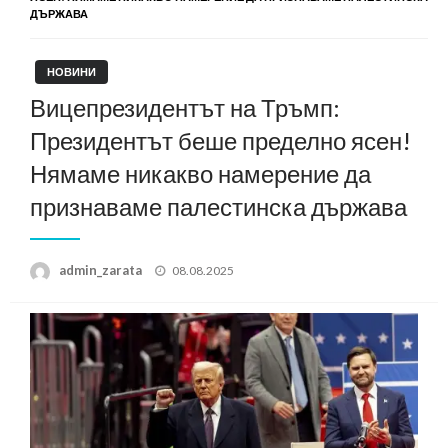
ДЪРЖАВА
НОВИНИ
Вицепрезидентът на Тръмп:
Президентът беше пределно ясен!
Нямаме никакво намерение да
признаваме палестинска държава
Posted
admin_zarata
08.08.2025
on