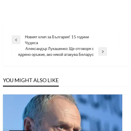
Навигация
Новият клип за България! 15 години
Previous
Чудеса
Post
Александър Лукашенко: Ще отговоря с
Next
ядрено оръжие, ако някой атакува Беларус
Post
YOU MIGHT ALSO LIKE