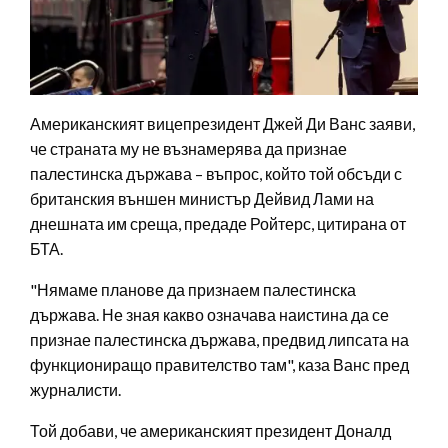
Американският вицепрезидент Джей Ди Ванс заяви,
че страната му не възнамерява да признае
палестинска държава – въпрос, който той обсъди с
британския външен министър Дейвид Лами на
днешната им среща, предаде Ройтерс, цитирана от
БТА.
"Нямаме планове да признаем палестинска
държава. Не зная какво означава наистина да се
признае палестинска държава, предвид липсата на
функциониращо правителство там", каза Ванс пред
журналисти.
Той добави, че американският президент Доналд