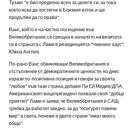
Тръмп "е бил пределно ясен за целите си, за това
което иска да постигне в Близкия изток, и ще
продължи да го прави".
Ванс, който е на частно посещение във
Великобритания, се срещна в началото на визитата
си в страната с Лами в резиденцията "Чивнинг хаус",
Южна Англия.
По-рано Ванс обвиняваше Великобритания в
отстъпление от демократичните ценности, но днес
изрази по-позитивна позиция и говори за своята
"любов" към тази страна, добавя Пи Ей Мидия/ДПА.
Американският вицепрезидент похвали своя "добър
приятел" Лами и заяви, че Великобритания и САЩ
трябва да работят заедно, за да "осигурят повече
мир" в света, понеже и двете страни "имат много
общо".