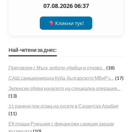
07.08.2026 06:37
Кликни тук!
Най-четени за днес:
Преговори с Мъск, роботи-убийци и отново…
(18)
САЩ санкционираха Куба, българското МВнР с…
(17)
Зеленски обяви началото на специална операция…
(13)
11 ранени при атака на хусите в Саудитска Арабия
(11)
ЕК плаши Румъния с финансови санкции заради
въглищата
(10)