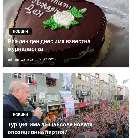
НОВИНИ
Рожден ден днес има известна
журналистка
admin_zarata
02.08.2025
НОВИНИ
Турция: има ли шансове новата
опозиционна партия?