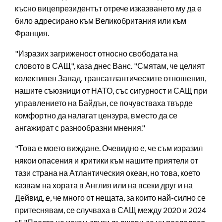
късно вицепрезидентът отрече изказването му да е
било адресирано към Великобритания или към
Франция.
"Изразих загриженост относно свободата на
словото в САЩ", каза днес Ванс. "Смятам, че целият
колективен Запад, трансатлантическите отношения,
нашите съюзници от НАТО, със сигурност и САЩ при
управлението на Байдън, се почувстваха твърде
комфортно да налагат цензура, вместо да се
ангажират с разнообразни мнения."
"Това е моето виждане. Очевидно е, че съм изразил
някои опасения и критики към нашите приятели от
тази страна на Атлантическия океан, но това, което
казвам на хората в Англия или на всеки друг и на
Дейвид, е, че много от нещата, за които най-силно се
притеснявам, се случваха в САЩ между 2020 и 2024