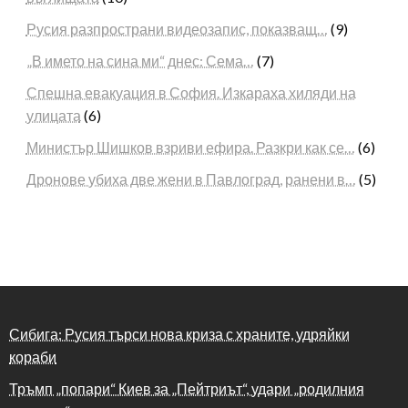
Русия разпространи видеозапис, показващ…
(9)
„В името на сина ми“ днес: Сема…
(7)
Спешна евакуация в София. Изкараха хиляди на
улицата
(6)
Министър Шишков взриви ефира. Разкри как се…
(6)
Дронове убиха две жени в Павлоград, ранени в…
(5)
Сибига: Русия търси нова криза с храните, удряйки
кораби
Тръмп „попари“ Киев за „Пейтриът“, удари „родилния