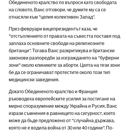
Обединеното кралство по въпроси като свободата
на словото, Ванс отговори, че думите му са се
отнасяли към "целия колективен Запад".
През февруари вицепрезидентът каза, че
"отстъплението от правата на съвестта поставя под
заплаха основните свободи на религиозните
британци". Тогава Ванс разкритикува и британски
законови разпоредби за изграждането на "буферни
зони" около клиниките за аборти. Целта на тези зони
бе да се ограничават протестите около този тип
медицински заведения.
Докато Обединеното кралство и Франция
ръководеха европейските усилия за постигане на
мирно споразумение между Украйна и Русия, Ванс
изрази съмнения в равнището на сигурност, което
може да бъде предложено от "случайна държава,
която не е водила война от 30 или 40 години". По-