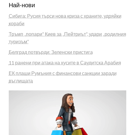
Най-нови
Сибига: Русия търси нова криза с храните, удряйки
кораби
Тръмп „попари“ Киев за „Пейтриът“, удари „родилния
туризъм“
Белград потвърди: Зеленски пристига
11 ранени при атака на хусите в Саудитска Арабия
ЕК плаши Румъния с финансови санкции заради
въглищата