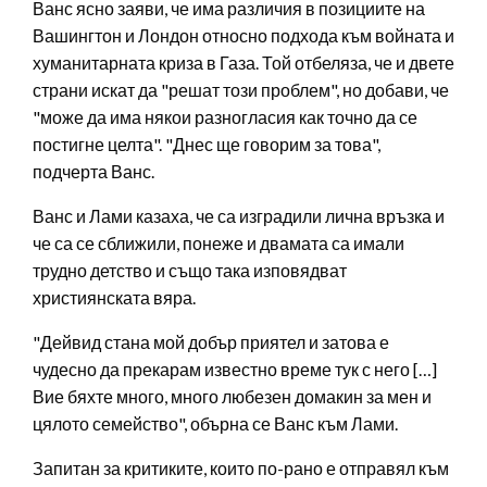
Ванс ясно заяви, че има различия в позициите на
Вашингтон и Лондон относно подхода към войната и
хуманитарната криза в Газа. Той отбеляза, че и двете
страни искат да "решат този проблем", но добави, че
"може да има някои разногласия как точно да се
постигне целта". "Днес ще говорим за това",
подчерта Ванс.
Ванс и Лами казаха, че са изградили лична връзка и
че са се сближили, понеже и двамата са имали
трудно детство и също така изповядват
християнската вяра.
"Дейвид стана мой добър приятел и затова е
чудесно да прекарам известно време тук с него […]
Вие бяхте много, много любезен домакин за мен и
цялото семейство", обърна се Ванс към Лами.
Запитан за критиките, които по-рано е отправял към