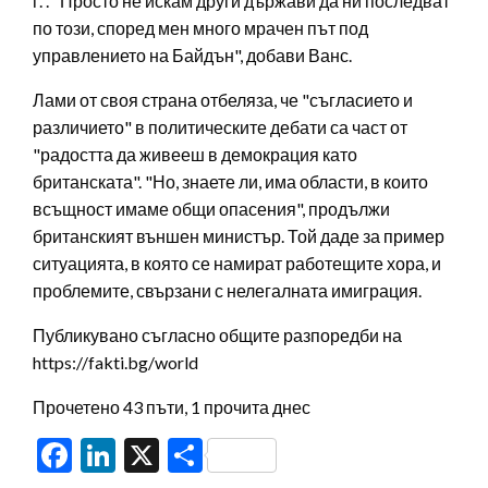
г.". "Просто не искам други държави да ни последват
по този, според мен много мрачен път под
управлението на Байдън", добави Ванс.
Лами от своя страна отбеляза, че "съгласието и
различието" в политическите дебати са част от
"радостта да живееш в демокрация като
британската". "Но, знаете ли, има области, в които
всъщност имаме общи опасения", продължи
британският външен министър. Той даде за пример
ситуацията, в която се намират работещите хора, и
проблемите, свързани с нелегалната имиграция.
Публикувано съгласно общите разпоредби на
https://fakti.bg/world
Прочетено 43 пъти, 1 прочита днес
Facebook
LinkedIn
X
Share