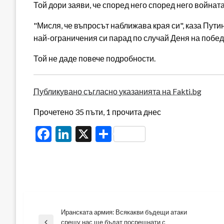
Той дори заяви, че според него според него войнат
"Мисля, че въпросът наближава края си", каза Пути
най-ограничения си парад по случай Деня на побед
Той не даде повече подробности.
Публикувано съгласно указанията на Fakti.bg
Прочетено 35 пъти, 1 прочита днес
Facebook
LinkedIn
X
Share
Иранската армия: Всякакви бъдещи атаки
Навигация
срещу нас ще бъдат посрещнати с