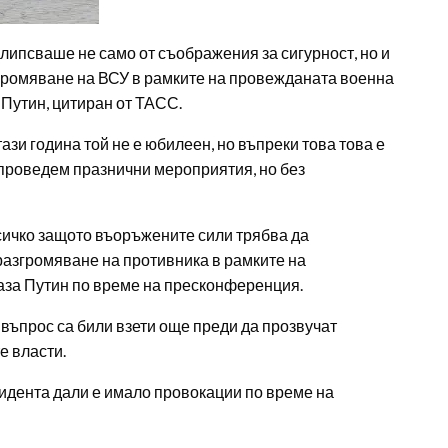
липсваше не само от съображения за сигурност, но и
згромяване на ВСУ в рамките на провежданата военна
Путин, цитиран от ТАСС.
ази година той не е юбилеен, но въпреки това това е
проведем празнични мероприятия, но без
всичко защото въоръжените сили трябва да
разгромяване на противника в рамките на
аза Путин по време на пресконференция.
 въпрос са били взети още преди да прозвучат
е власти.
идента дали е имало провокации по време на