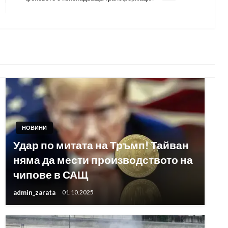
Post
НОВИНИ
Удар по митата на Тръмп! Тайван
няма да мести производството на
чипове в САЩ
admin_zarata
01.10.2025