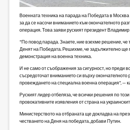
Военната техника на парада на Победата в Москва 
за да се насочи вниманието към окончателното ра
операция. Това заяви руският президент Владимир 
"По повод парада. Знаете, ние взехме решение, че т
Денят на Победата. Решихме, че задължително ще 
демонстрация на военна техника.
И не само от съображения за сигурност, но преди 
съсредоточат вниманието си върху окончателното 
провеждането на специална военна операция", — к
Руският лидер отбеляза, че всички решения по този
провокативните изявления от страна на украинскит
Министерството на отбраната ще докладва на през
честването на Деня на победата, добави Путин.