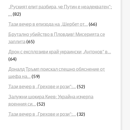
„Руският елит разбира, че Путин е неадекватен“:
…
(82)
Тази вечер в епизода на „Шербет от…
(66)
Брутално убийство в Пловдив! Мисерията се
заплита
(65)
Дрон с експлозиви край украински „Антонов“ в…
(64)
Доналд Тръмп поискал спешно обяснение от
шефа на…
(59)
Тази вечер в „Грехове и рози“:…
(52)
Залужни шокира Киев: Украйна изчерпа
военния си…
(52)
Тази вечер в „Грехове и рози“:…
(32)