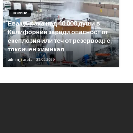
НОВИНИ
Евакуираха над 40 000 души в
Калифорния заради опасност от
експлозия или теч от резервоар с
токсичен химикал
admin_zarata
23.05.2026