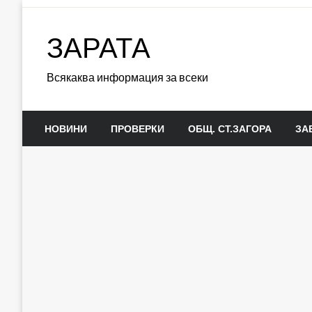
Skip
to
ЗАРАТА
content
Всякаква информация за всеки
НОВИНИ
ПРОВЕРКИ
ОБЩ. СТ.ЗАГОРА
ЗА