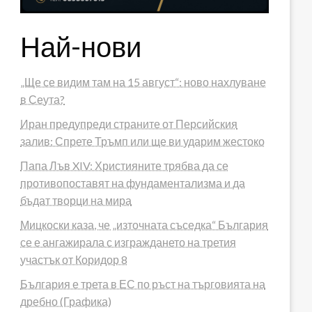
Най-нови
„Ще се видим там на 15 август“: ново нахлуване
в Сеута?
Иран предупреди страните от Персийския
залив: Спрете Тръмп или ще ви ударим жестоко
Папа Лъв XIV: Християните трябва да се
противопоставят на фундаментализма и да
бъдат творци на мира
Мицкоски каза, че „източната съседка“ България
се е ангажирала с изграждането на третия
участък от Коридор 8
България е трета в ЕС по ръст на търговията на
дребно (Графика)