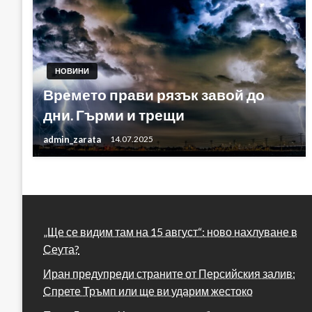
НОВИНИ
Времето прави рязък завой до
дни. Гърми и трещи
admin_zarata
14.07.2025
„Ще се видим там на 15 август“: ново нахлуване в
Сеута?
Иран предупреди страните от Персийския залив:
Спрете Тръмп или ще ви ударим жестоко