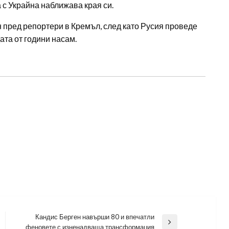
а с Украйна наближава края си.
н пред репортери в Кремъл, след като Русия проведе
ата от години насам.
Кандис Берген навърши 80 и впечатли
Next
феновете с изненадваща трансформация