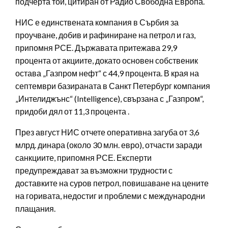
подчерта той, цитиран от Радио Свободна Европа.
НИС е единствената компания в Сърбия за
проучване, добив и рафиниране на петрол и газ,
припомня РСЕ. Държавата притежава 29,9
процента от акциите, докато основен собственик
остава „Газпром нефт“ с 44,9 процента. В края на
септември базираната в Санкт Петербург компания
„Интелиджънс“ (Intelligence), свързана с „Газпром“,
придоби дял от 11,3 процента .
През август НИС отчете оперативна загуба от 3,6
млрд. динара (около 30 млн. евро), отчасти заради
санкциите, припомня РСЕ. Експерти
предупреждават за възможни трудности с
доставките на суров петрол, повишаване на цените
на горивата, недостиг и проблеми с международни
плащания.