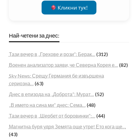
Кликни тук!
Най-четени за днес:
Тази вечер в „Грехове и рози“: Берак…
(312)
Военен анализатор заяви, че Северна Корея е…
(82)
Sky News: Срещу Германия бе извършена
сериозна…
(63)
Днес в епизода на „Доброта“: Мурат…
(52)
„В името на сина ми“ днес: Сема…
(48)
Тази вечер в „Шербет от боровинки“:…
(44)
Магнитна буря удря Земята още утре! Ето кога ще…
(43)