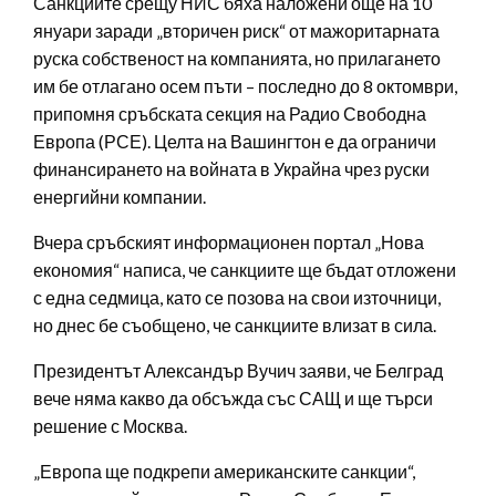
Санкциите срещу НИС бяха наложени още на 10
януари заради „вторичен риск“ от мажоритарната
руска собственост на компанията, но прилагането
им бе отлагано осем пъти – последно до 8 октомври,
припомня сръбската секция на Радио Свободна
Европа (РСЕ). Целта на Вашингтон е да ограничи
финансирането на войната в Украйна чрез руски
енергийни компании.
Вчера сръбският информационен портал „Нова
економия“ написа, че санкциите ще бъдат отложени
с една седмица, като се позова на свои източници,
но днес бе съобщено, че санкциите влизат в сила.
Президентът Александър Вучич заяви, че Белград
вече няма какво да обсъжда със САЩ и ще търси
решение с Москва.
„Европа ще подкрепи американските санкции“,