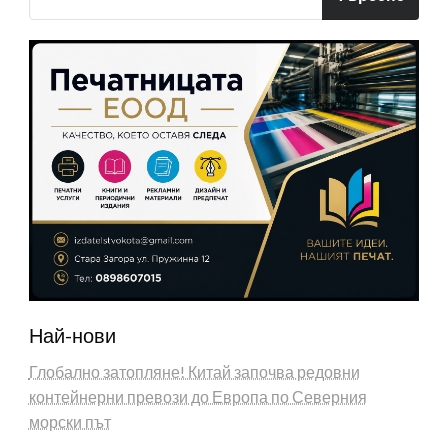
Най-нови
Глобално затопляне! Китай започва редовни
контейнерни превози до Европа по Северния
морски път