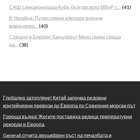
САЩ санкционираха Куба, българското МВнР с…
(41)
В Украйна: Путин смени ключови военни
командири…
(40)
Спешно в Берлин! Канцлерът Мерц свика среща
на…
(38)
Глобално затопляне! Китай започва редовни
контейнерни превози до Европа по Северния морски път
Гореща вълна! Жегите поставиха редица температурни
рекорди в Европа
Generali отчита двуцифрен ръст на печалбата и