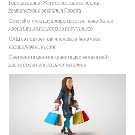
Гореща вълна! Жегите поставиха редица
температурни рекорди в Европа
Generali отчита двуцифрен ръст на печалбата и
оперативния резултат за полугодието
САЩ са подкрепили японската йена чрез
разпродажба на евро
Световните цени на храните достигнаха най-
високото си ниво от над три години