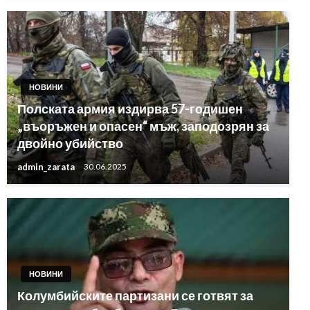
НОВИНИ
Полската армия издирва 57-годишен
„въоръжен и опасен“ мъж, заподозрян за
двойно убийство
admin_zarata
30.06.2025
НОВИНИ
Колумбийските партизани се готвят за