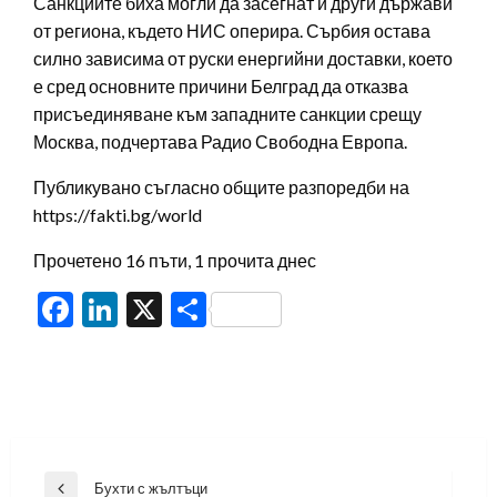
Санкциите биха могли да засегнат и други държави
от региона, където НИС оперира. Сърбия остава
силно зависима от руски енергийни доставки, което
е сред основните причини Белград да отказва
присъединяване към западните санкции срещу
Москва, подчертава Радио Свободна Европа.
Публикувано съгласно общите разпоредби на
https://fakti.bg/world
Прочетено 16 пъти, 1 прочита днес
Facebook
LinkedIn
X
Share
Навигация
Бухти с жълтъци