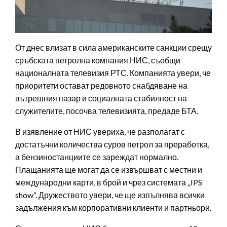
От днес влизат в сила американските санкции срещу
сръбската петролна компания НИС, съобщи
националната телевизия РТС. Компанията увери, че
приоритети остават редовното снабдяване на
вътрешния пазар и социалната стабилност на
служителите, посочва телевизията, предаде БТА.
В изявление от НИС увериха, че разполагат с
достатъчни количества суров петрол за преработка,
а бензиностанциите се зареждат нормално.
Плащанията ще могат да се извършват с местни и
международни карти, в брой и чрез системата „IPS
show“. Дружеството увери, че ще изпълнява всички
задължения към корпоративни клиенти и партньори.