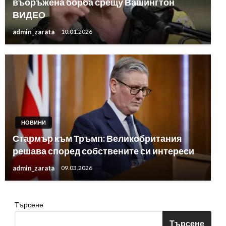
въоръжена борба срещу Вашингтон
ВИДЕО
admin_zarata
10.01.2026
НОВИНИ
Стармър към Тръмп: Великобритания
решава според собствените си интереси
admin_zarata
09.03.2026
Търсене
Търсене