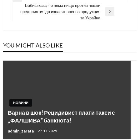
Previous
Бабиш каза, че няма нищо против чешки
Post
предприятия да изнасят военна продукция
Next
за Украйна
Post
YOU MIGHT ALSO LIKE
НОВИНИ
Варна в шок! Рецидивист плати такси с
„ФАЛШИВА“ банкнота!
admin_zarata
27.11.2025