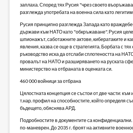
заплаха. Според тях Русия "чрез своето въоръжава
разглежда употребата на военна сила като легитим
Русия принципно разглежда Запада като враждебе
държави към НАТО като "обкръжаване". Русия целе
шпионажът, саботажните актове, кибератаките и к
явления, казва се още в стратегията. Борбата с тях
ръководство иска да отслаби сплотеността на НАТО
провалът на НАТО и разширяването на руската сф
министерство на отбраната в оценката си.
460 000 войници за отбрана
Цялостната концепция се състои от две части: към 
т.нар. профил на способностите, който определя съ
бъдещето, обяснява АРД.
Подробностите в документите са конфиденциални. Я
по-маневрен. До 2035 г. броят на активните военно