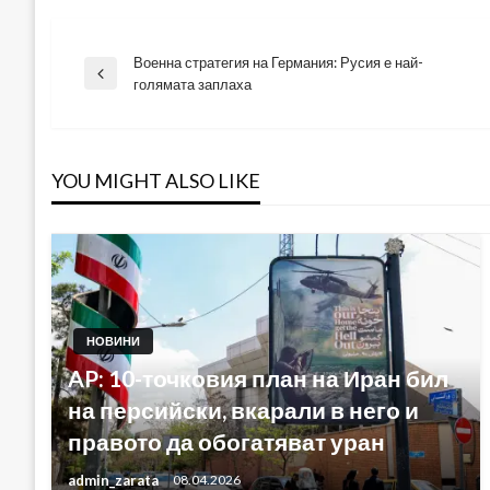
Военна стратегия на Германия: Русия е най-
Навигация
Previous
голямата заплаха
Post
YOU MIGHT ALSO LIKE
НОВИНИ
AP: 10-точковия план на Иран бил
на персийски, вкарали в него и
правото да обогатяват уран
admin_zarata
08.04.2026