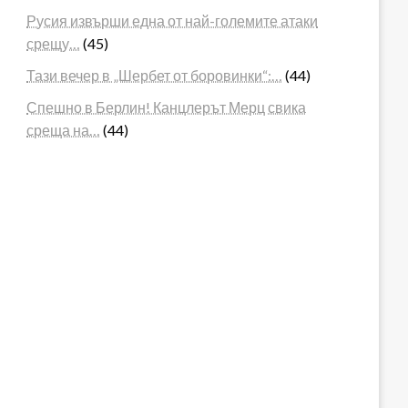
Русия извърши една от най-големите атаки
срещу…
(45)
Тази вечер в „Шербет от боровинки“:…
(44)
Спешно в Берлин! Канцлерът Мерц свика
среща на…
(44)