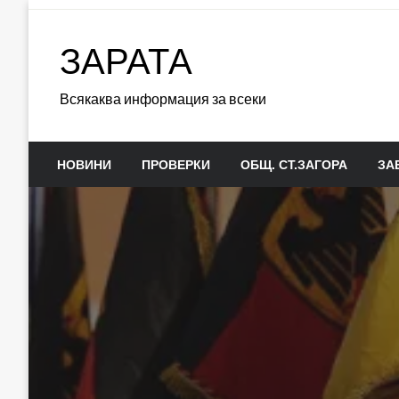
Skip
to
ЗАРАТА
content
Всякаква информация за всеки
НОВИНИ
ПРОВЕРКИ
ОБЩ. СТ.ЗАГОРА
ЗА