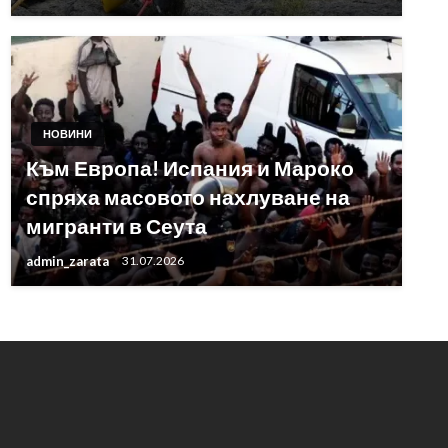
НОВИНИ
Към Европа! Испания и Мароко
спряха масовото нахлуване на
мигранти в Сеута
admin_zarata
31.07.2026