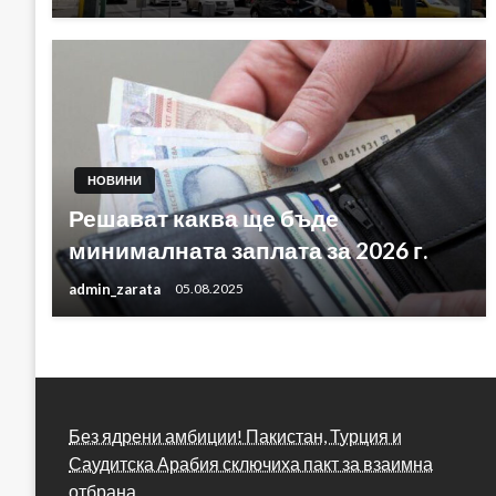
НОВИНИ
Решават каква ще бъде
минималната заплата за 2026 г.
admin_zarata
05.08.2025
Без ядрени амбиции! Пакистан, Турция и
Саудитска Арабия сключиха пакт за взаимна
отбрана