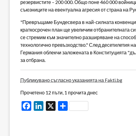
резервистите – 200 000. Общо поне 460 000 войниц
съюзниците на евентуална агресия от страна на Ру
"Превръщаме Бундесвера в най-силната конвенцио
краткосрочен план ще увеличим отбранителната си 
се стремим към значително разширяване на способн
технологично превъзходство." След десетилетия н
Германия облекчи заложената в Конституцията "дъл
за отбрана.
Публикувано съгласно указанията на Fakti.bg
Прочетено 12 пъти, 1 прочита днес
Facebook
LinkedIn
X
Share