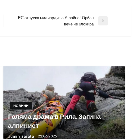
ЕС отпуска милиарди за Украйна! Орбан
Next
вече не блокира
Post
НОВИНИ
Голяма драма в Рила. Загина
алпинист
admin_zarata
22.06.2025