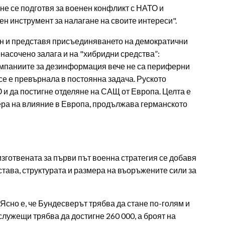
не се подготвя за военен конфликт с НАТО и
ен инструмент за налагане на своите интереси".
н и представя присъединяването на демократични
насочено залага и на "хибридни средства”:
ампаниите за дезинформация вече не са периферни
 се е превърнала в постоянна задача. Руското
 и да постигне отделяне на САЩ от Европа. Целта е
ера на влияние в Европа, продължава германското
изготвената за първи път военна стратегия се добавя
става, структурата и размера на въоръжените сили за
сно е, че Бундесверът трябва да стане по-голям и
служещи трябва да достигне 260 000, а броят на