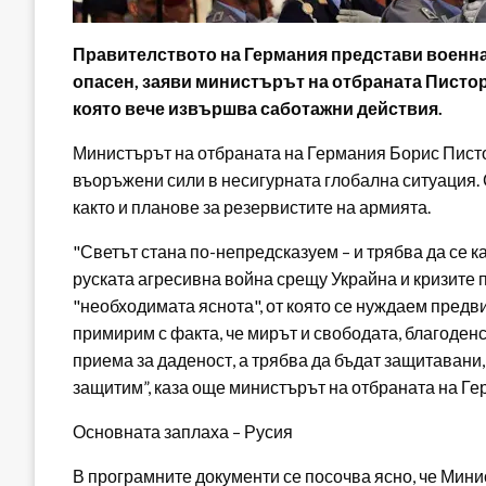
Правителството на Германия представи военна 
опасен, заяви министърът на отбраната Пистор
която вече извършва саботажни действия.
Министърът на отбраната на Германия Борис Писто
въоръжени сили в несигурната глобална ситуация. 
както и планове за резервистите на армията.
"Светът стана по-непредсказуем – и трябва да се к
руската агресивна война срещу Украйна и кризите п
"необходимата яснота", от която се нуждаем предви
примирим с факта, че мирът и свободата, благоденс
приема за даденост, а трябва да бъдат защитавани, 
защитим”, каза още министърът на отбраната на Ге
Основната заплаха – Русия
В програмните документи се посочва ясно, че Мини