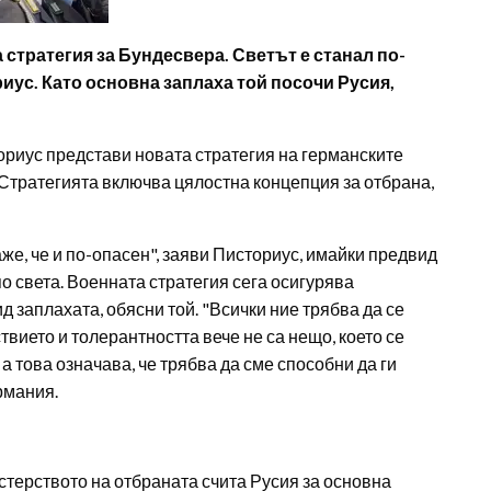
стратегия за Бундесвера. Светът е станал по-
иус. Като основна заплаха той посочи Русия,
риус представи новата стратегия на германските
Стратегията включва цялостна концепция за отбрана,
аже, че и по-опасен", заяви Писториус, имайки предвид
о света. Военната стратегия сега осигурява
д заплахата, обясни той. "Всички ние трябва да се
твието и толерантността вече не са нещо, което се
а това означава, че трябва да сме способни да ги
рмания.
стерството на отбраната счита Русия за основна