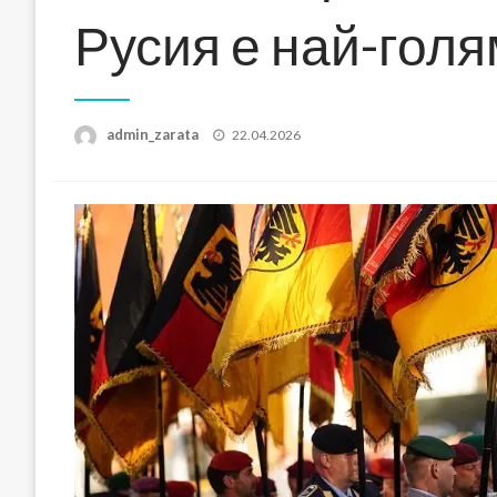
Русия е най-гол
Posted
admin_zarata
22.04.2026
on