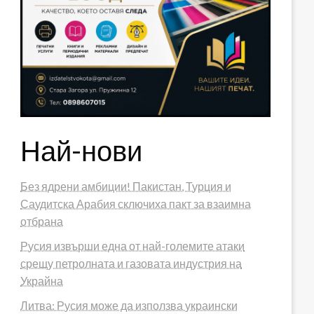
Най-нови
Без ядрени амбиции! Пакистан, Турция и
Саудитска Арабия сключиха пакт за взаимна
отбрана
Русия извърши една от най-големите атаки
срещу петролната и газовата индустрия на
Украйна
Литва: Русия може да използва украински