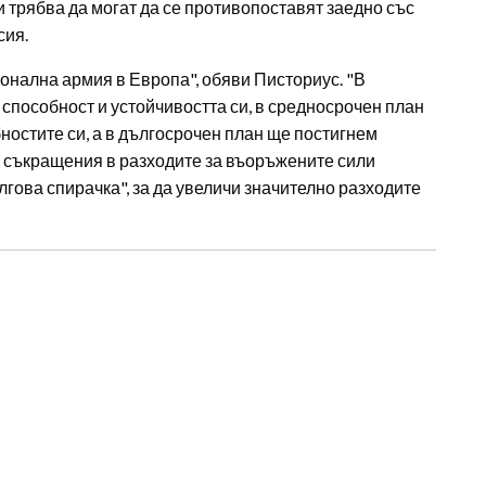
и трябва да могат да се противопоставят заедно със
сия.
нална армия в Европа", обяви Писториус. "В
способност и устойчивостта си, в средносрочен план
остите си, а в дългосрочен план ще постигнем
а съкращения в разходите за въоръжените сили
гова спирачка", за да увеличи значително разходите