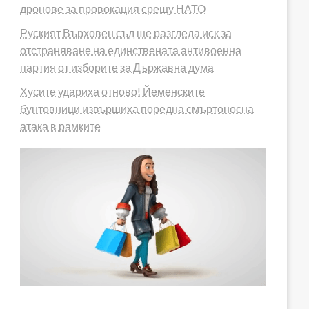
дронове за провокация срещу НАТО
Руският Върховен съд ще разгледа иск за
отстраняване на единствената антивоенна
партия от изборите за Държавна дума
Хусите удариха отново! Йеменските
бунтовници извършиха поредна смъртоносна
атака в рамките