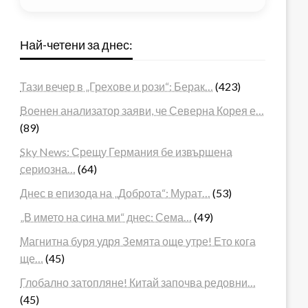
Най-четени за днес:
Тази вечер в „Грехове и рози“: Берак…
(423)
Военен анализатор заяви, че Северна Корея е…
(89)
Sky News: Срещу Германия бе извършена
сериозна…
(64)
Днес в епизода на „Доброта“: Мурат…
(53)
„В името на сина ми“ днес: Сема…
(49)
Магнитна буря удря Земята още утре! Ето кога
ще…
(45)
Глобално затопляне! Китай започва редовни…
(45)