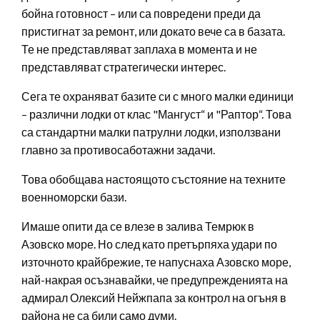
бойна готовност – или са повредени преди да
пристигнат за ремонт, или докато вече са в базата.
Те не представляват заплаха в момента и не
представляват стратегически интерес.
Сега те охраняват базите си с много малки единици
– различни лодки от клас "Мангуст“ и "Раптор“. Това
са стандартни малки патрулни лодки, използвани
главно за противосаботажни задачи.
Това обобщава настоящото състояние на техните
военноморски бази.
Имаше опити да се влезе в залива Темрюк в
Азовско море. Но след като претърпяха удари по
източното крайбрежие, те напуснаха Азовско море,
най-накрая осъзнавайки, че предупрежденията на
адмирал Олексий Нейжпапа за контрол на огъня в
района не са били само думи.