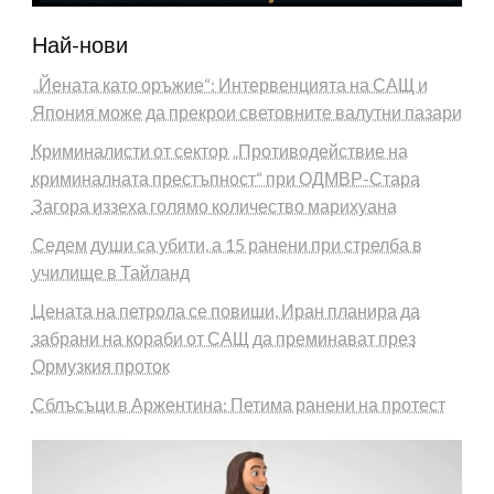
Най-нови
„Йената като оръжие“: Интервенцията на САЩ и
Япония може да прекрои световните валутни пазари
Криминалисти от сектор „Противодействие на
криминалната престъпност“ при ОДМВР-Стара
Загора иззеха голямо количество марихуана
Седем души са убити, а 15 ранени при стрелба в
училище в Тайланд
Цената на петрола се повиши, Иран планира да
забрани на кораби от САЩ да преминават през
Ормузкия проток
Сблъсъци в Аржентина: Петима ранени на протест