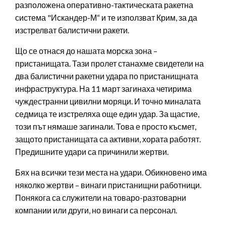
разположена оперативно-тактическата ракетна
система "Искандер-М“ и те използват Крим, за да
изстрелват балистични ракети.
Що се отнася до нашата морска зона –
пристанищата. Тази пролет станахме свидетели на
два балистични ракетни удара по пристанищната
инфраструктура. На 11 март загинаха четирима
чуждестранни цивилни моряци. И точно миналата
седмица те изстреляха още един удар. За щастие,
този път нямаше загинали. Това е просто късмет,
защото пристанищата са активни, хората работят.
Предишните удари са причинили жертви.
Бях на всички тези места на удари. Обикновено има
няколко жертви – винаги пристанищни работници.
Понякога са служители на товаро-разтоварни
компании или други, но винаги са персонал.