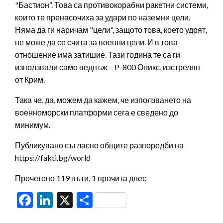
"Бастион“. Това са противокорабни ракетни системи,
които те пренасочиха за удари по наземни цели.
Няма да ги наричам "цели“, защото това, което удрят,
не може да се счита за военни цели. И в това
отношение има затишие. Тази година те са ги
използвали само веднъж – P-800 Оникс, изстрелян
от Крим.
Така че, да, можем да кажем, че използването на
военноморски платформи сега е сведено до
минимум.
Публикувано съгласно общите разпоредби на
https://fakti.bg/world
Прочетено 119 пъти, 1 прочита днес
Facebook
LinkedIn
X
Share