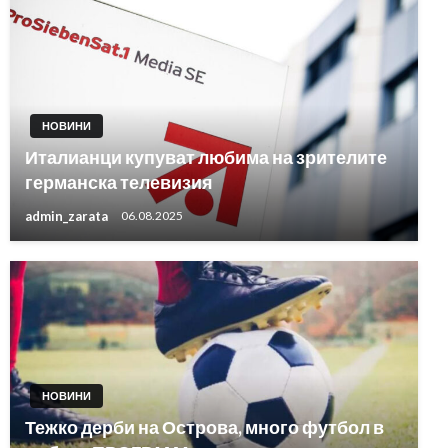
НОВИНИ
Италианци купуват любима на зрителите
германска телевизия
admin_zarata
06.08.2025
НОВИНИ
Тежко дерби на Острова, много футбол в