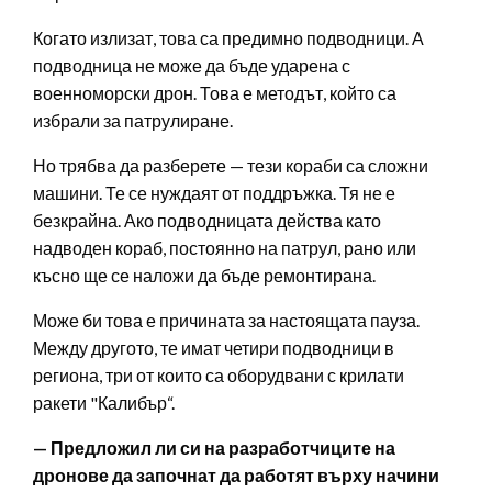
Когато излизат, това са предимно подводници. А
подводница не може да бъде ударена с
военноморски дрон. Това е методът, който са
избрали за патрулиране.
Но трябва да разберете — тези кораби са сложни
машини. Те се нуждаят от поддръжка. Тя не е
безкрайна. Ако подводницата действа като
надводен кораб, постоянно на патрул, рано или
късно ще се наложи да бъде ремонтирана.
Може би това е причината за настоящата пауза.
Между другото, те имат четири подводници в
региона, три от които са оборудвани с крилати
ракети "Калибър“.
— Предложил ли си на разработчиците на
дронове да започнат да работят върху начини