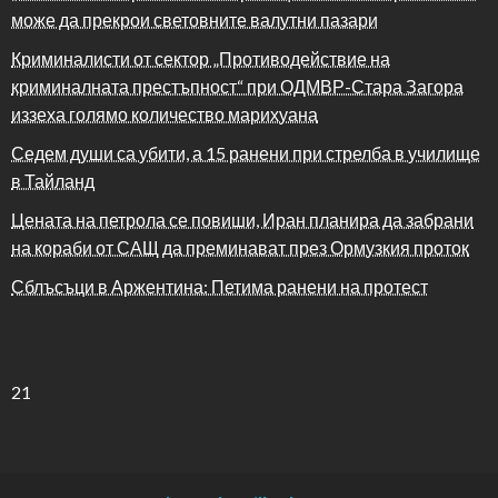
може да прекрои световните валутни пазари
Криминалисти от сектор „Противодействие на
криминалната престъпност“ при ОДМВР-Стара Загора
иззеха голямо количество марихуана
Седем души са убити, а 15 ранени при стрелба в училище
в Тайланд
Цената на петрола се повиши, Иран планира да забрани
на кораби от САЩ да преминават през Ормузкия проток
Сблъсъци в Аржентина: Петима ранени на протест
21