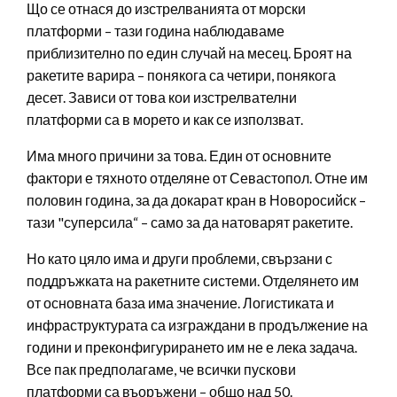
Що се отнася до изстрелванията от морски
платформи – тази година наблюдаваме
приблизително по един случай на месец. Броят на
ракетите варира – понякога са четири, понякога
десет. Зависи от това кои изстрелвателни
платформи са в морето и как се използват.
Има много причини за това. Един от основните
фактори е тяхното отделяне от Севастопол. Отне им
половин година, за да докарат кран в Новоросийск –
тази "суперсила“ – само за да натоварят ракетите.
Но като цяло има и други проблеми, свързани с
поддръжката на ракетните системи. Отделянето им
от основната база има значение. Логистиката и
инфраструктурата са изграждани в продължение на
години и преконфигурирането им не е лека задача.
Все пак предполагаме, че всички пускови
платформи са въоръжени – общо над 50.