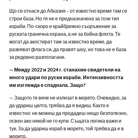
Що се отнася до Абхазия – от известно време там се
строи база. Но тя не е предназначена за този тип
кораби. По-скоро е крайбрежно съоръжение за
руската гранична охрана, а не за бойна флота. Те
могат да акостират там за известно време, да
развяват флага си, да правят шоу, но това не е база
за редовно разполагане.
— Между 2022 и 2024 г. станахме свидетели на
много удари по руски кораби. Интензивността
им изглежда е спаднала. Защо?
— Защото те вече не излизат в морето. Очевидно, за
да удариш целта, трябва да я видиш. Както е
известно: не можеш да продадеш нещо безполезно,
освен ако някой не го купи. Същата логика важи и
тук. За да удариш кораб в морето, той трябва да е в
морето.