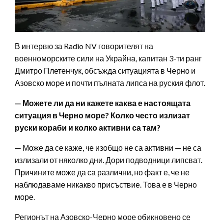
В интервю за Radio NV говорителят на
военноморските сили на Украйна, капитан 3-ти ранг
Дмитро Плетенчук, обсъжда ситуацията в Черно и
Азовско море и почти пълната липса на руския флот.
— Можете ли да ни кажете каква е настоящата
ситуация в Черно море? Колко често излизат
руски кораби и колко активни са там?
— Може да се каже, че изобщо не са активни — не са
излизали от няколко дни. Дори подводници липсват.
Причините може да са различни, но факт е, че не
наблюдаваме никакво присъствие. Това е в Черно
море.
Регионът на Азовско-Черно море обикновено се