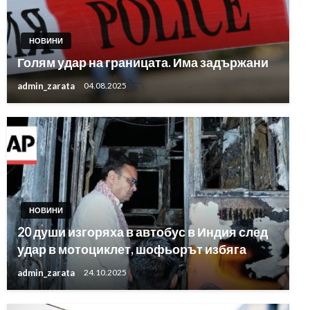
НОВИНИ
Голям удар на границата. Има задържани
admin_zarata
04.08.2025
НОВИНИ
20 души изгоряха в автобус в Индия след
удар в мотоциклет, шофьорът избяга
admin_zarata
24.10.2025