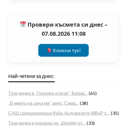
Провери късмета си днес –
07.08.2026 11:08
Кликни тук!
Най-четени за днес:
Тази вечер в „Грехове и рози“: Берак…
(65)
„В името на сина ми“ днес: Сема…
(38)
САЩ санкционираха Куба, българското МВнР с…
(35)
Тази вечер в епизода на „Шербет от…
(33)