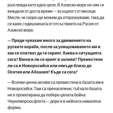
разглежда като едно цяло. В Азовско море не сме ги
виждали от доста време — всъщност от месеци.
Мисля, че скоро ще можем да отпразнуваме, така да
се каже, годишнината от отсъствието на Русия от
Азовско море.
— Преди чувахме много за движението на
руските кораби, после за унищожаването им и
как се опитват да ги скрият. Каква е ситуацията
сега? Винаги ли се крият в заливи? Преместени
ли са в Новоросийск или някъде близо до
Осетия или Абхазия? Къде са сега?
— Всички ценни активи са преместени в базата им в
Новоросийск. Там са пренаселени, тъй като базата
не е проектирана да побере цялата бойна
Черноморска флота — дори и в нейната намалена
форма.