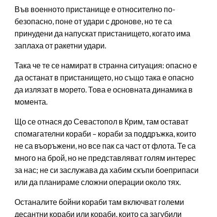
Във военното пристанище е относително по-
безопасно, поне от удари с дронове, но те са
принудени да напускат пристанището, когато има
заплаха от ракетни удари.
Така че те се намират в странна ситуация: опасно е
да останат в пристанището, но също така е опасно
да излязат в морето. Това е основната динамика в
момента.
Що се отнася до Севастопол в Крим, там остават
спомагателни кораби – кораби за поддръжка, които
не са въоръжени, но все пак са част от флота. Те са
много на брой, но не представляват голям интерес
за нас; не си заслужава да хабим скъпи боеприпаси
или да планираме сложни операции около тях.
Останалите бойни кораби там включват големи
десантни кораби или кораби, които са загубили