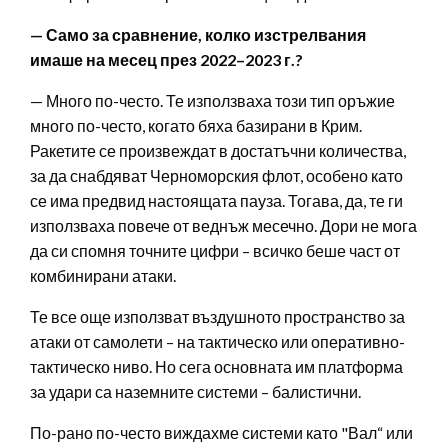
— Само за сравнение, колко изстрелвания
имаше на месец през 2022–2023 г.?
— Много по-често. Те използваха този тип оръжие
много по-често, когато бяха базирани в Крим.
Ракетите се произвеждат в достатъчни количества,
за да снабдяват Черноморския флот, особено като
се има предвид настоящата пауза. Тогава, да, те ги
използваха повече от веднъж месечно. Дори не мога
да си спомня точните цифри – всичко беше част от
комбинирани атаки.
Те все още използват въздушното пространство за
атаки от самолети – на тактическо или оперативно-
тактическо ниво. Но сега основната им платформа
за удари са наземните системи – балистични.
По-рано по-често виждахме системи като "Вал“ или