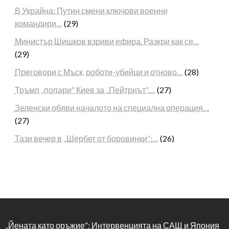
В Украйна: Путин смени ключови военни
командири…
(29)
Министър Шишков взриви ефира. Разкри как се…
(29)
Преговори с Мъск, роботи-убийци и отново…
(28)
Тръмп „попари“ Киев за „Пейтриът“,…
(27)
Зеленски обяви началото на специална операция…
(27)
Тази вечер в „Шербет от боровинки“:…
(26)
„Йената като оръжие“: Интервенцията на САЩ и Япония