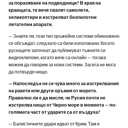
за поразяване на подводници? В края на
краищата, те вече свалят самолети,
хеликоптери и изстрелват безпилотни
летателни апарати.
— Знаете ли, този тип оръжейни системи обикновено
се обсъждат, след като са били използвани. Когато
руснаците започнат да публикуват тъжните си
видеоклипове, когато вече са онлайн — тогава
можем да говорим за нови системи. Засега не мога
да потвърдя нищо.
— Напоследък не се чува много за изстрелвания
на ракети или други оръжия от морето.
Правилно ли е да мисля, че Русия почти не
изстрелва нищо от Черно море в момента — по-
голямата част от ударите са от въздуха?
— Балистичните удари идват от Крим. Там е