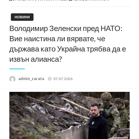
НОВИНИ
Володимир Зеленски пред НАТО:
Вие наистина ли вярвате, че
държава като Украйна трябва да е
извън алианса?
Posted
admin_zarata
07.07.2026
on