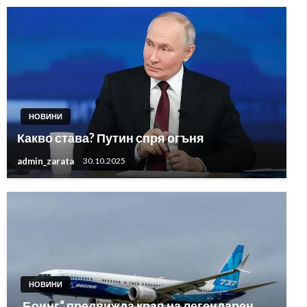
НОВИНИ
Какво става? Путин спря огъня
admin_zarata
30.10.2025
НОВИНИ
„Боинг“ предвижда края на легендарен