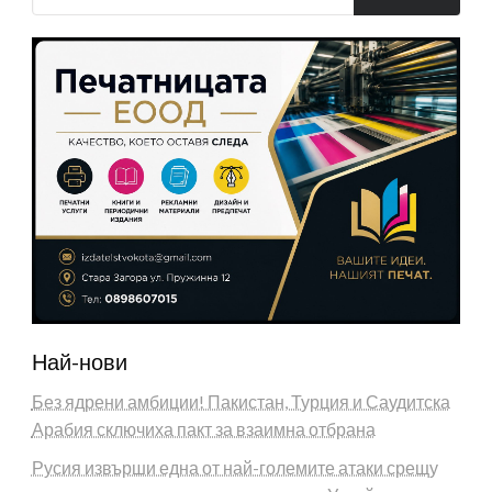
Най-нови
Без ядрени амбиции! Пакистан, Турция и Саудитска
Арабия сключиха пакт за взаимна отбрана
Русия извърши една от най-големите атаки срещу