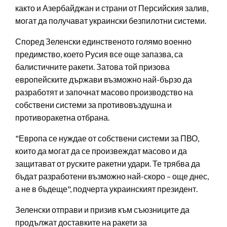
както и Азербайджан и страни от Персийския залив,
могат да получават украински безпилотни системи.
Според Зеленски единственото голямо военно
предимство, което Русия все още запазва, са
балистичните ракети. Затова той призова
европейските държави възможно най-бързо да
разработят и започнат масово производство на
собствени системи за противовъздушна и
противоракетна отбрана.
"Европа се нуждае от собствени системи за ПВО,
които да могат да се произвеждат масово и да
защитават от руските ракетни удари. Те трябва да
бъдат разработени възможно най-скоро – още днес,
а не в бъдеще", подчерта украинският президент.
Зеленски отправи и призив към съюзниците да
продължат доставките на ракети за