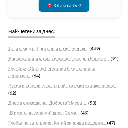
Кликни тук!
Най-четени за днес:
Тази вечер в „Грехове и рози“: Берак…
(449)
Военен анализатор заяви, че Северна Корея е…
(91)
Sky News: Срещу Германия бе извършена
сериозна…
(64)
Русия извърши една от най-големите атаки срещу…
(62)
Днес в епизода на „Доброта“: Мурат…
(53)
„В името на сина ми“ днес: Сема…
(49)
Глобално затопляне! Китай започва редовни…
(47)