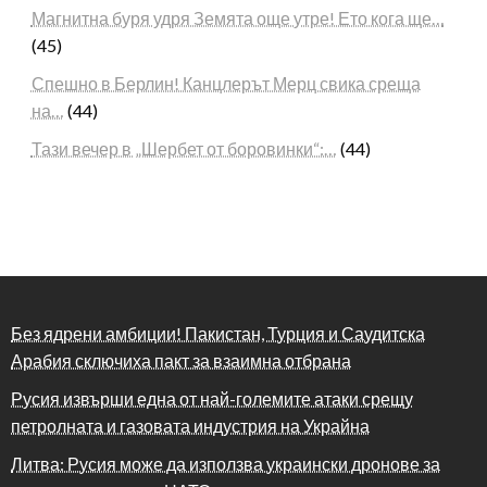
Магнитна буря удря Земята още утре! Ето кога ще…
(45)
Спешно в Берлин! Канцлерът Мерц свика среща
на…
(44)
Тази вечер в „Шербет от боровинки“:…
(44)
Без ядрени амбиции! Пакистан, Турция и Саудитска
Арабия сключиха пакт за взаимна отбрана
Русия извърши една от най-големите атаки срещу
петролната и газовата индустрия на Украйна
Литва: Русия може да използва украински дронове за