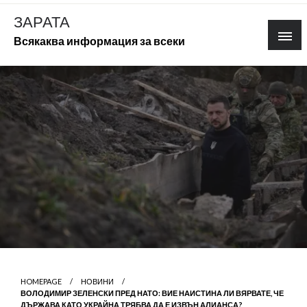
Skip
ЗАРАТА
to
Всякаква информация за всеки
content
HOMEPAGE
НОВИНИ
ВОЛОДИМИР ЗЕЛЕНСКИ ПРЕД НАТО: ВИЕ НАИСТИНА ЛИ ВЯРВАТЕ, ЧЕ
ДЪРЖАВА КАТО УКРАЙНА ТРЯБВА ДА Е ИЗВЪН АЛИАНСА?