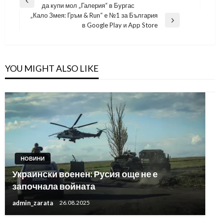
Previous
да купи мол „Галерия“ в Бургас
Post
„Кало Змея: Гръм & Run“ e №1 за България
Next
в Google Play и App Store
Post
YOU MIGHT ALSO LIKE
НОВИНИ
Украински военен: Русия още не е
започнала войната
admin_zarata
26.08.2025