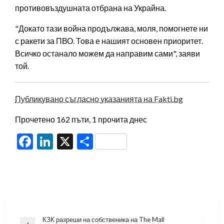
противовъздушната отбрана на Украйна.
"Докато тази война продължава, моля, помогнете ни
с ракети за ПВО. Това е нашият основен приоритет.
Всичко останало можем да направим сами", заяви
той.
Публикувано съгласно указанията на Fakti.bg
Прочетено 162 пъти, 1 прочита днес
Facebook
LinkedIn
X
Share
Навигация
КЗК разреши на собственика на The Mall