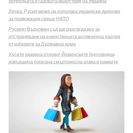
петролната и газовата индустрия на Украйна
Литва: Русия може да използва украински дронове
за провокация срещу НАТО
Руският Върховен съд ще разгледа иск за
отстраняване на единствената антивоенна партия
от изборите за Държавна дума
Хусите удариха отново! Йеменските бунтовници
извършиха поредна смъртоносна атака в рамките