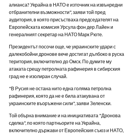
алианса? Украйна в НАТО е източник на извънредни
отбранителни възможности", заяви той пред
аудитория, в която присъстваха председателят на
Европейската комисия Урсула фон дер Лайен и
генералният секретар на НАТО Марк Рюте.
Президентът посочи още, че украинските удари с
далекобойни дронове вече достигат дълбоко в руска
територия, включително до Омск. По думите му
атаката срещу петролната рафинерия в сибирския
град не е изолиран случай.
"В Русия не остана нито една голяма петролна
рафинерия, която да не е била атакувана от
украинските въоръжени сили", заяви Зеленски.
Той обърна внимание и на инициативата "Дронова
сделка", по която партньорите на Украйна,
включително държави от Европейския съюз и НАТО,