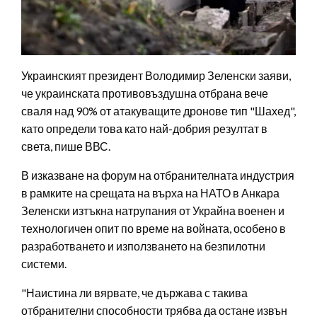
Украинският президент Володимир Зеленски заяви,
че украинската противовъздушна отбрана вече
сваля над 90% от атакуващите дронове тип "Шахед",
като определи това като най-добрия резултат в
света, пише ВВС.
В изказване на форум на отбранителната индустрия
в рамките на срещата на върха на НАТО в Анкара
Зеленски изтъкна натрупания от Украйна военен и
технологичен опит по време на войната, особено в
разработването и използването на безпилотни
системи.
"Наистина ли вярвате, че държава с такива
отбранителни способности трябва да остане извън