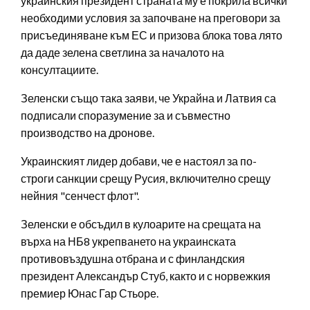
украинския президент страната му е покрила всички
необходими условия за започване на преговори за
присъединяване към ЕС и призова блока това лято
да даде зелена светлина за началото на
консултациите.
Зеленски също така заяви, че Украйна и Латвия са
подписали споразумение за и съвместно
производство на дронове.
Украинският лидер добави, че е настоял за по-
строги санкции срещу Русия, включително срещу
нейния "сенчест флот".
Зеленски е обсъдил в кулоарите на срещата на
върха на НБ8 укрепването на украинската
противовъздушна отбрана и с финландския
президент Александър Стуб, както и с норвежкия
премиер Юнас Гар Стьоре.