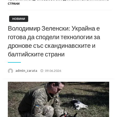
СТРАНИ
НОВИНИ
Володимир Зеленски: Украйна е
готова да сподели технологии за
дронове със скандинавските и
балтийските страни
Posted
admin_zarata
09.06.2026
on