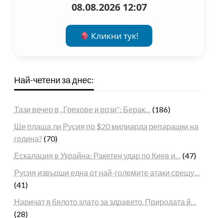
08.08.2026 12:07
Кликни тук!
Най-четени за днес:
Тази вечер в „Грехове и рози“: Берак…
(186)
Ще плаща ли Русия по $20 милиарда репарации на
година?
(70)
Ескалация в Украйна: Ракетен удар по Киев и…
(47)
Русия извърши една от най-големите атаки срещу…
(41)
Наричат я бялото злато за здравето. Природата й…
(28)