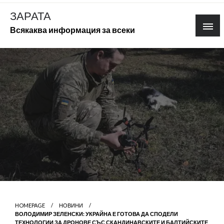
Skip
ЗАРАТА
to
Всякаква информация за всеки
content
HOMEPAGE
НОВИНИ
ВОЛОДИМИР ЗЕЛЕНСКИ: УКРАЙНА Е ГОТОВА ДА СПОДЕЛИ
ТЕХНОЛОГИИ ЗА ДРОНОВЕ СЪС СКАНДИНАВСКИТЕ И БАЛТИЙСКИТЕ