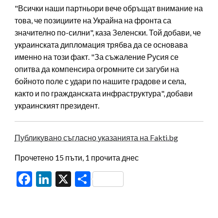
"Всички наши партньори вече обръщат внимание на
това, че позициите на Украйна на фронта са
значително по-силни", каза Зеленски. Той добави, че
украинската дипломация трябва да се основава
именно на този факт. "За съжаление Русия се
опитва да компенсира огромните си загуби на
бойното поле с удари по нашите градове и села,
както и по гражданската инфраструктура", добави
украинският президент.
Публикувано съгласно указанията на Fakti.bg
Прочетено 15 пъти, 1 прочита днес
Facebook
LinkedIn
X
Share