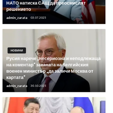
НАТО натиска САЩ да преосмислят
решението
admin_zarata
03.07.2025
НОВИНИ
Русия нарече „несериозна и неподлежаща
на коментар“ заканата на белгийския
военен министър „да заличи Москва от
картата“
admin_zarata
30.10.2025