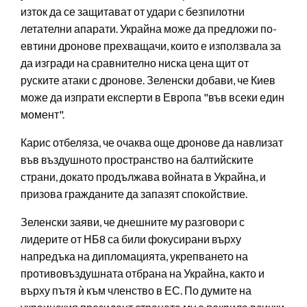
изток да се защитават от удари с безпилотни
летателни апарати. Украйна може да предложи по-
евтини дронове прехващачи, които е използвала за
да изгради на сравнително ниска цена щит от
руските атаки с дронове. Зеленски добави, че Киев
може да изпрати експерти в Европа "във всеки един
момент".
Карис отбеляза, че очаква още дронове да навлизат
във въздушното пространство на балтийските
страни, докато продължава войната в Украйна, и
призова гражданите да запазят спокойствие.
Зеленски заяви, че днешните му разговори с
лидерите от НБ8 са били фокусирани върху
напредъка на дипломацията, укрепването на
противовъздушната отбрана на Украйна, както и
върху пътя ѝ към членство в ЕС. По думите на