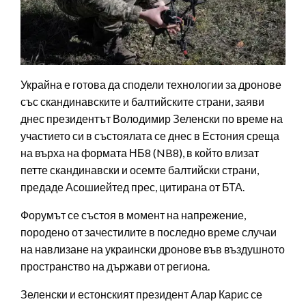
Украйна е готова да сподели технологии за дронове
със скандинавските и балтийските страни, заяви
днес президентът Володимир Зеленски по време на
участието си в състоялата се днес в Естония среща
на върха на формата НБ8 (NB8), в който влизат
петте скандинавски и осемте балтийски страни,
предаде Асошиейтед прес, цитирана от БТА.
Форумът се състоя в момент на напрежение,
породено от зачестилите в последно време случаи
на навлизане на украински дронове във въздушното
пространство на държави от региона.
Зеленски и естонският президент Алар Карис се