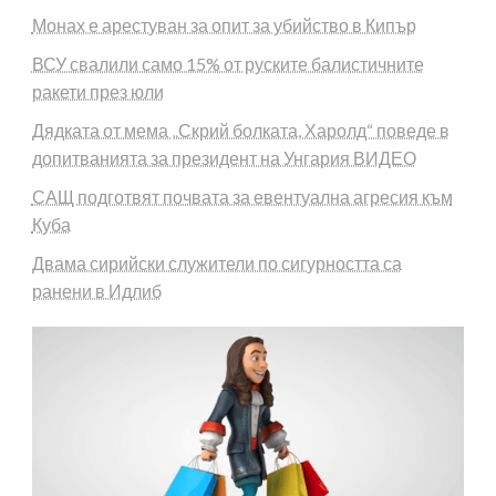
Монах е арестуван за опит за убийство в Кипър
ВСУ свалили само 15% от руските балистичните
ракети през юли
Дядката от мема „Скрий болката, Харолд“ поведе в
допитванията за президент на Унгария ВИДЕО
САЩ подготвят почвата за евентуална агресия към
Куба
Двама сирийски служители по сигурността са
ранени в Идлиб