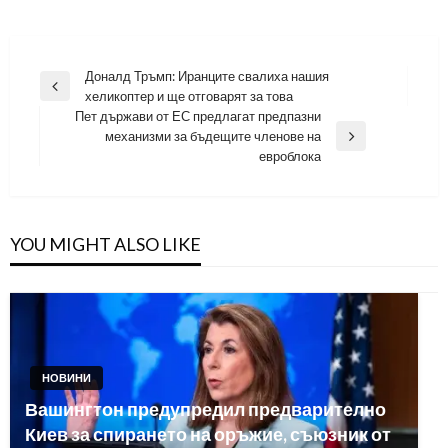
Навигация
Доналд Тръмп: Иранците свалиха нашия
Previous
хеликоптер и ще отговарят за това
Post
Пет държави от ЕС предлагат предпазни
механизми за бъдещите членове на
Next
евроблока
Post
YOU MIGHT ALSO LIKE
НОВИНИ
Вашингтон предупредил предварително
Киев за спирането на оръжие, съюзник от