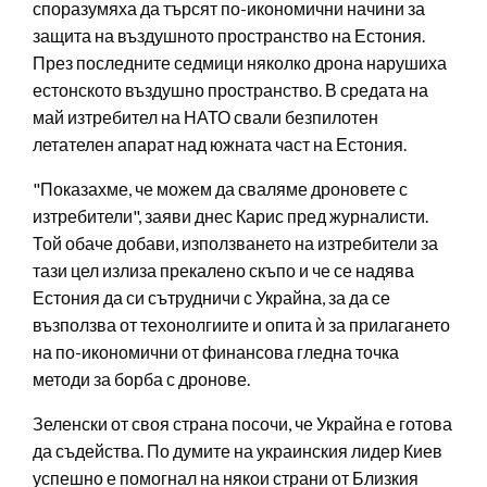
споразумяха да търсят по-икономични начини за
защита на въздушното пространство на Естония.
През последните седмици няколко дрона нарушиха
естонското въздушно пространство. В средата на
май изтребител на НАТО свали безпилотен
летателен апарат над южната част на Естония.
"Показахме, че можем да сваляме дроновете с
изтребители", заяви днес Карис пред журналисти.
Той обаче добави, използването на изтребители за
тази цел излиза прекалено скъпо и че се надява
Естония да си сътрудничи с Украйна, за да се
възползва от техонолгиите и опита ѝ за прилагането
на по-икономични от финансова гледна точка
методи за борба с дронове.
Зеленски от своя страна посочи, че Украйна е готова
да съдейства. По думите на украинския лидер Киев
успешно е помогнал на някои страни от Близкия