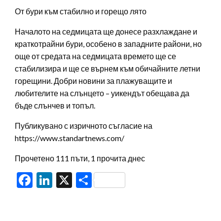
От бури към стабилно и горещо лято
Началото на седмицата ще донесе разхлаждане и
краткотрайни бури, особено в западните райони, но
още от средата на седмицата времето ще се
стабилизира и ще се върнем към обичайните летни
горещини. Добри новини за плажуващите и
любителите на слънцето – уикендът обещава да
бъде слънчев и топъл.
Публикувано с изричното съгласие на
https://www.standartnews.com/
Прочетено 111 пъти, 1 прочита днес
Facebook
LinkedIn
X
Share