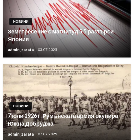
НОВИНИ
Земетресение с магнитуд 5,5 разтърси
Япония
admin_zarata
03.07.2025
НОВИНИ
7 юли 1926 г. Румънската армия окупира
Южна Добруджа
admin_zarata
07.07.2025