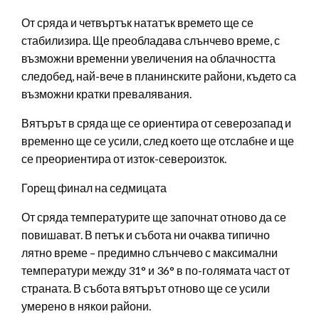
От сряда и четвъртък нататък времето ще се
стабилизира. Ще преобладава слънчево време, с
възможни временни увеличения на облачността
следобед, най-вече в планинските райони, където са
възможни кратки превалявания.
Вятърът в сряда ще се ориентира от северозапад и
временно ще се усили, след което ще отслабне и ще
се преориентира от изток-североизток.
Горещ финал на седмицата
От сряда температурите ще започнат отново да се
повишават. В петък и събота ни очаква типично
лятно време – предимно слънчево с максимални
температури между 31° и 36° в по-голямата част от
страната. В събота вятърът отново ще се усили
умерено в някои райони.