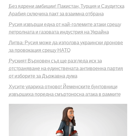
Без ядрени амбиции! Пакистан, Турция и Саудитска
Арабия сключиха пакт за взаимна отбрана
Русия извърши една от най-големите атаки срещу
петролната и газовата индустрия на Украйна
Литва: Русия може да използва украински дронове
за провокация срещу НАТО
Руският Върховен съд ще разгледа иск за
отстраняване на единствената антивоенна партия
от изборите за Държавна дума
Хусите удариха отново! Йеменските бунтовници
извършиха поредна смъртоносна атака в рамките