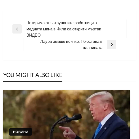
Навигация
Четирима от затрупаните работници в
медната мина в Чили са открити мъртви
Previous
ВИДЕО
Post
Лаура имаше всичко. Но остана в
Next
планината
Post
YOU MIGHT ALSO LIKE
НОВИНИ