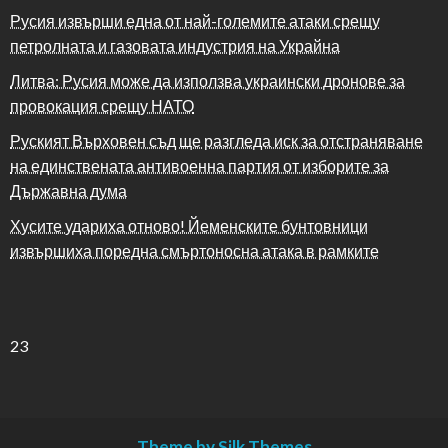
Русия извърши една от най-големите атаки срещу
петролната и газовата индустрия на Украйна
Литва: Русия може да използва украински дронове за
провокация срещу НАТО
Руският Върховен съд ще разгледа иск за отстраняване
на единствената антивоенна партия от изборите за
Държавна дума
Хусите удариха отново! Йеменските бунтовници
извършиха поредна смъртоносна атака в рамките
23
Theme by Silk Themes