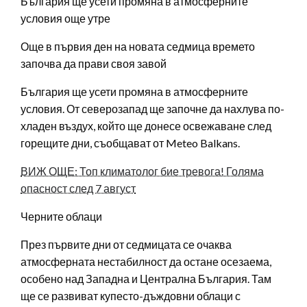
България ще усети промяна в атмосферните
условия още утре
Още в първия ден на новата седмица времето
започва да прави своя завой
България ще усети промяна в атмосферните
условия. От северозапад ще започне да нахлува по-
хладен въздух, който ще донесе освежаване след
горещите дни, съобщават от Meteo Balkans.
ВИЖ ОЩЕ: Топ климатолог бие тревога! Голяма
опасност след 7 август
Черните облаци
През първите дни от седмицата се очаква
атмосферната нестабилност да остане осезаема,
особено над Западна и Централна България. Там
ще се развиват купесто-дъждовни облаци с