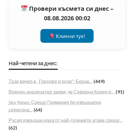
Провери късмета си днес –
08.08.2026 00:02
Кликни тук!
Най-четени за днес:
Тази вечер в „Грехове и рози“: Берак…
(449)
Военен анализатор заяви, че Северна Корея е…
(91)
Sky News: Срещу Германия бе извършена
сериозна…
(64)
Русия извърши една от най-големите атаки срещу…
(62)