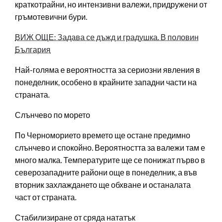
краткотрайни, но интензивни валежи, придружени от
гръмотевични бури.
ВИЖ ОЩЕ: Задава се дъжд и градушка. В половин
България
Най-голяма е вероятността за сериозни явления в
понеделник, особено в крайните западни части на
страната.
Слънчево по морето
По Черноморието времето ще остане предимно
слънчево и спокойно. Вероятността за валежи там е
много малка. Температурите ще се понижат първо в
северозападните райони още в понеделник, а във
вторник захлаждането ще обхване и останалата
част от страната.
Стабилизиране от сряда нататък