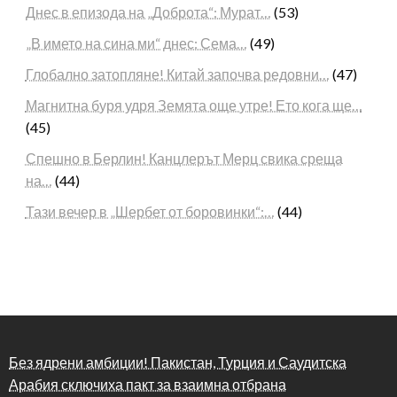
Днес в епизода на „Доброта“: Мурат…
(53)
„В името на сина ми“ днес: Сема…
(49)
Глобално затопляне! Китай започва редовни…
(47)
Магнитна буря удря Земята още утре! Ето кога ще…
(45)
Спешно в Берлин! Канцлерът Мерц свика среща
на…
(44)
Тази вечер в „Шербет от боровинки“:…
(44)
Без ядрени амбиции! Пакистан, Турция и Саудитска
Арабия сключиха пакт за взаимна отбрана