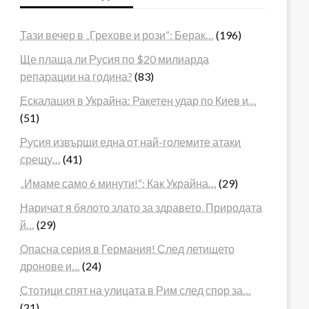
Тази вечер в „Грехове и рози“: Берак…
(196)
Ще плаща ли Русия по $20 милиарда
репарации на година?
(83)
Ескалация в Украйна: Ракетен удар по Киев и…
(51)
Русия извърши една от най-големите атаки
срещу…
(41)
„Имаме само 6 минути!“: Как Украйна…
(29)
Наричат я бялото злато за здравето. Природата
й…
(29)
Опасна серия в Германия! След летището
дронове и…
(24)
Стотици спят на улицата в Рим след спор за…
(21)