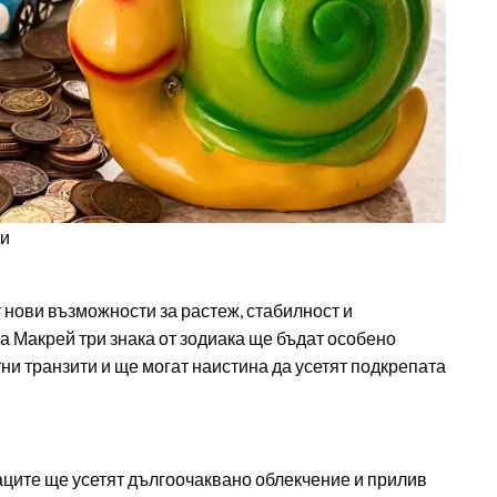
ти
 нови възможности за растеж, стабилност и
 Макрей три знака от зодиака ще бъдат особено
ни транзити и ще могат наистина да усетят подкрепата
Раците ще усетят дългоочаквано облекчение и прилив