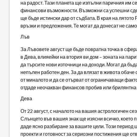
на радост. Тази планета ще изпълни паричния им се
финансови възможности. Възможни са успешни сделк
ще бъде истински дар от съдбата. В края на лятото
връзки и предложения. Те могат да донесат не сам
Лъв
За Лъвовете август ще бъде повратна точка в сфер
в Дева, влияейки на втория ви дом – зоната на пари
да търсите нови източници на доходи. Могат да бъ
непълен работен ден. За да влязат в живота обаче
от миналото и да се отърват от ограничаващи факт
отдаде неочакван финансов пробив или брилянтна 
Дева
От 22 август, с началото на вашия астрологичен се
Слънцето във вашия знак ще изясни всичко, което 
даде ясно разбиране за вашите цели. Този период 
проекти и готовност за сериозни постижения ще от