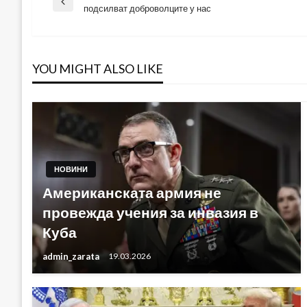
Навигация
Previous
подсилват доброволците у нас
Post
YOU MIGHT ALSO LIKE
НОВИНИ
Американската армия не
провежда учения за инвазия в
Куба
admin_zarata
19.03.2026