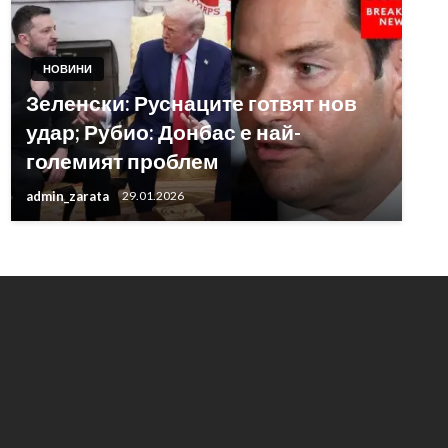
НОВИНИ
Зеленски: Руснаците готвят нов
удар; Рубио: Донбас е най-
големият проблем
admin_zarata
29.01.2026