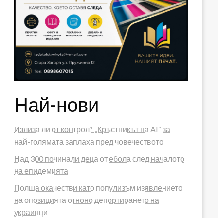
Най-нови
Излиза ли от контрол? „Кръстникът на AI“ за
най-голямата заплаха пред човечеството
Над 300 починали деца от ебола след началото
на епидемията
Полша окачестви като популизъм изявлението
на опозицията отноно депортирането на
украинци