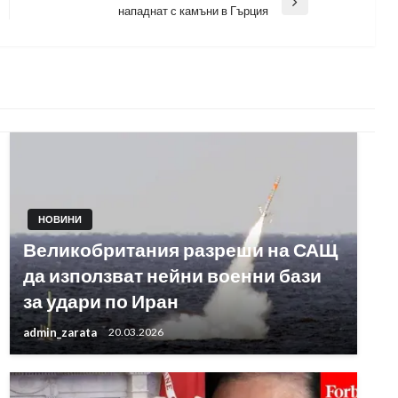
Next
нападнат с камъни в Гърция
Post
НОВИНИ
Великобритания разреши на САЩ
да използват нейни военни бази
за удари по Иран
admin_zarata
20.03.2026