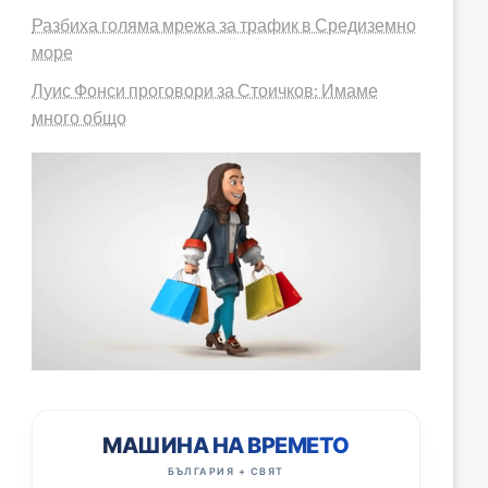
Разбиха голяма мрежа за трафик в Средиземно
море
Луис Фонси проговори за Стоичков: Имаме
много общо
МАШИНА НА ВРЕМЕТО
БЪЛГАРИЯ + СВЯТ