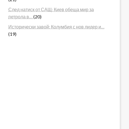
След натиск от САЩ: Киев обеща мир за
петрола в…
(20)
Исторически завой: Колумбия с нов лидер и…
(19)