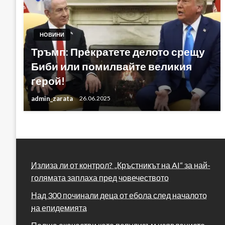
НОВИНИ
Тръмп: Прекратете делото срещу
Биби или помилвайте великия
герой!
admin_zarata
26.06.2025
Излиза ли от контрол? „Кръстникът на AI“ за най-
голямата заплаха пред човечеството
Над 300 починали деца от ебола след началото
на епидемията