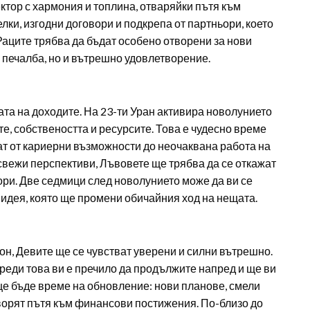
ктор с хармония и топлина, отваряйки пътя към
и, изгодни договори и подкрепа от партньори, което
 Раците трябва да бъдат особено отворени за нови
о печалба, но и вътрешно удовлетворение.
ата на доходите. На 23-ти Уран активира новолунието
те, собствеността и ресурсите. Това е чудесно време
дат от кариерни възможности до неочаквана работа на
 свежи перспективи, Лъвовете ще трябва да се откажат
ори. Две седмици след новолунието може да ви се
идея, която ще промени обичайния ход на нещата.
зон, Девите ще се чувстват уверени и силни вътрешно.
преди това ви е пречило да продължите напред и ще ви
ще бъде време на обновление: нови планове, смели
ворят пътя към финансови постижения. По-близо до