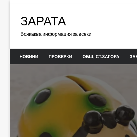
Skip
to
ЗАРАТА
content
Всякаква информация за всеки
НОВИНИ
ПРОВЕРКИ
ОБЩ. СТ.ЗАГОРА
ЗА