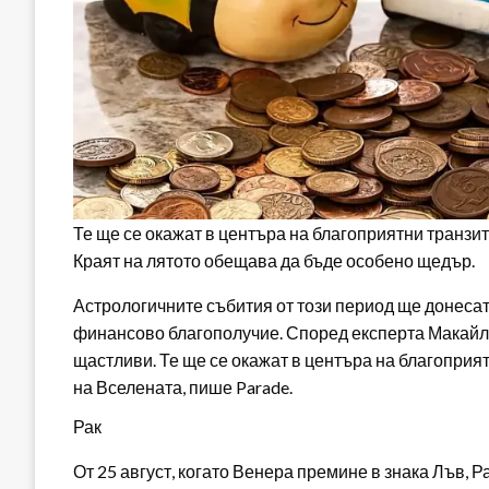
Те ще се окажат в центъра на благоприятни транзи
Краят на лятото обещава да бъде особено щедър.
Астрологичните събития от този период ще донесат
финансово благополучие. Според експерта Макайла
щастливи. Те ще се окажат в центъра на благоприят
на Вселената, пише Parade.
Рак
От 25 август, когато Венера премине в знака Лъв, 