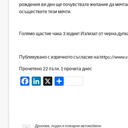
рождения ви ден ще почувствате желание да мечтае
осъществите тези мечти.
Голямо щастие чака 3 зодии! Излизат от черна дупк
Публикувано с изричното съгласие на https://www.s
Прочетено 22 пъти, 1 прочита днес
Facebook
LinkedIn
X
Share
Дронове, лодки и пожарни автомобили