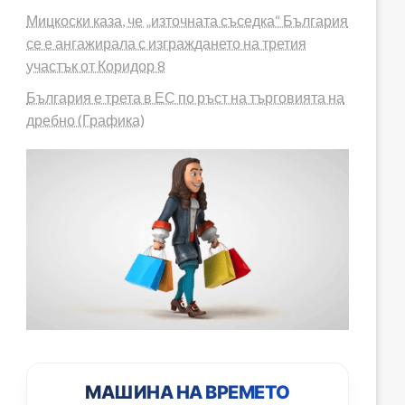
Мицкоски каза, че „източната съседка“ България
се е ангажирала с изграждането на третия
участък от Коридор 8
България е трета в ЕС по ръст на търговията на
дребно (Графика)
h=560&t=0"
МАШИНА НА ВРЕМЕТО