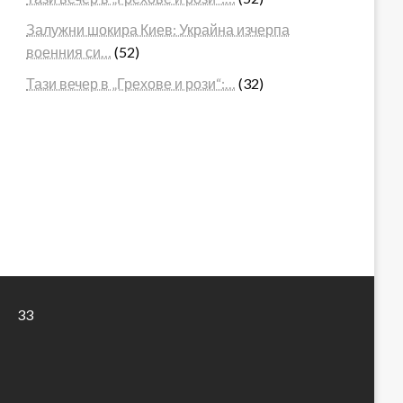
Залужни шокира Киев: Украйна изчерпа
военния си…
(52)
Тази вечер в „Грехове и рози“:…
(32)
33