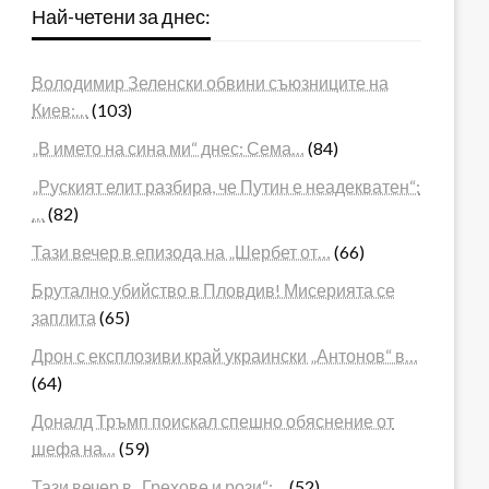
Най-четени за днес:
Володимир Зеленски обвини съюзниците на
Киев:…
(103)
„В името на сина ми“ днес: Сема…
(84)
„Руският елит разбира, че Путин е неадекватен“:
…
(82)
Тази вечер в епизода на „Шербет от…
(66)
Брутално убийство в Пловдив! Мисерията се
заплита
(65)
Дрон с експлозиви край украински „Антонов“ в…
(64)
Доналд Тръмп поискал спешно обяснение от
шефа на…
(59)
Тази вечер в „Грехове и рози“:…
(52)