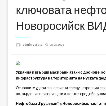
ключовата нефто
Новоросийск В
Posted
admin_zarata
08.06.2026
on
Украйна извърши масирани атаки с дронове, к
инфраструктура на територията на Руската фе
Основните удари са насочени срещу петролния сект
потвърдени сериозни щети и жертви сред обслужв
Нефтобаза „Грушевая“ в Новоросийск, част от 