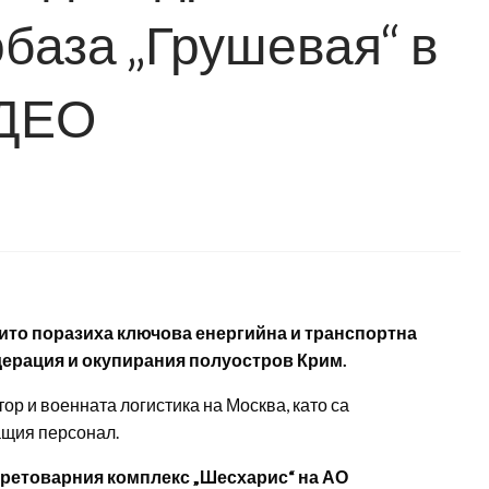
база „Грушевая“ в
ИДЕО
оито поразиха ключова енергийна и транспортна
дерация и окупирания полуостров Крим.
ор и военната логистика на Москва, като са
ащия персонал.
претоварния комплекс „Шесхарис“ на АО