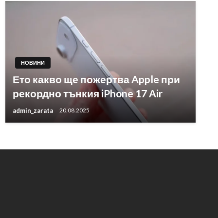
НОВИНИ
Ето какво ще пожертва Apple при
рекордно тънкия iPhone 17 Air
admin_zarata
20.08.2025