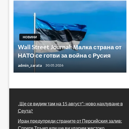
НОВИНИ
Wall Street Journal: Малка страна от
НАТО се готви за война с Русия
admin_zarata
30.05.2026
„Ще се видим там на 15 август“: ново нахлуване в
Сеута?
Иран предупреди страните от Персийския залив:
Спрете Тръмп или ще ви ударим жестоко