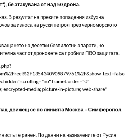
), бе атакувана от над 50 дрона.
аз. В резултат на преките попадения избухна
чов за износа на руски петрол през черноморското
хващането на десетки безпилотни апарати, но
ителна част от дроновете са пробили ПВО защитата.
.php?
om%2Freel%2F1354340909879761%2F&show_text=false&widt
w:hidden" scrolling="no" frameborder="0"
e; encrypted-media; picture-in-picture; web-share"
лак, движещ се по линията Москва – Симферопол.
нистът е ранен. По данни на назначените от Русия