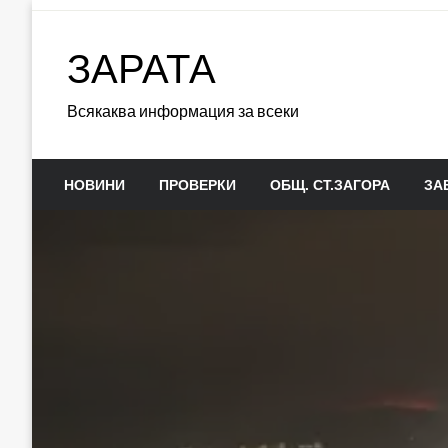
Skip
to
ЗАРАТА
content
Всякаква информация за всеки
НОВИНИ
ПРОВЕРКИ
ОБЩ. СТ.ЗАГОРА
ЗА