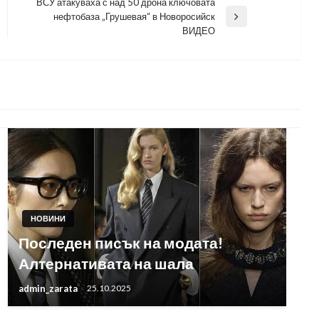
ВСУ атакуваха с над 50 дрона ключовата
нефтобаза „Грушевая“ в Новоросийск
Next
ВИДЕО
Post
НОВИНИ
Последен писък на модата!
Алтернативата на шала
admin_zarata
25.10.2025