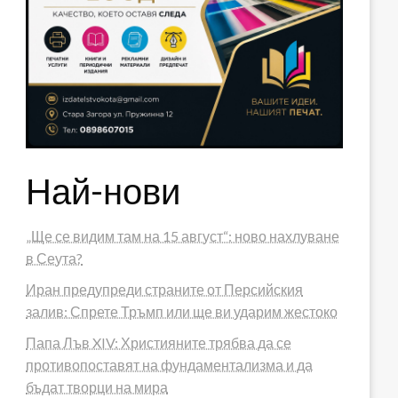
Най-нови
„Ще се видим там на 15 август“: ново нахлуване
в Сеута?
Иран предупреди страните от Персийския
залив: Спрете Тръмп или ще ви ударим жестоко
Папа Лъв XIV: Християните трябва да се
противопоставят на фундаментализма и да
бъдат творци на мира