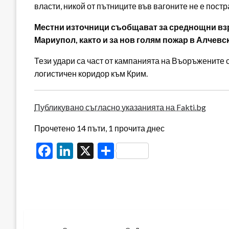
власти, никой от пътниците във вагоните не е постр
Местни източници съобщават за среднощни взр
Мариупол, както и за нов голям пожар в Алчевск
Тези удари са част от кампанията на Въоръжените 
логистичен коридор към Крим.
Публикувано съгласно указанията на Fakti.bg
Прочетено 14 пъти, 1 прочита днес
Facebook
LinkedIn
X
Share