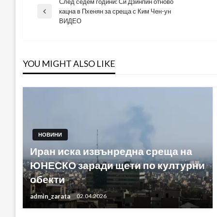
След седем години: Си Дзинпин отново
Навигация
кацна в Пхенян за среща с Ким Чен-ун
Previous
ВИДЕО
Post
YOU MIGHT ALSO LIKE
НОВИНИ
Иран иска извънредна среща на
ЮНЕСКО заради щети по културни
обекти
admin_zarata
02.04.2026