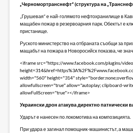
„Черномортранснефт“ (структура на „Транснефт“
„Грушевая“ е най-голямото нефтохранилище в Кавк
мащабен пожар в резервоарния парк. Обектът е клю
пристанище.
Руското министерство на отбраната съобщи за при
мащабът на пожара в Новоросийск показва, че знач
<iframe src="https://www.facebook.com/plugins/video
height=314&href=https%3A%2F%2Fwww.facebook.c
width="560" height="314" style="border:none;overflo
allowfullscreen="true" allow="autoplay; clipboard-writ
allowFullScreen="true"></iframe>
Украински дрон атакува директно патнически в
Ударът е нанесен по локомотива на композицията.
При удара е загинал помощник-машинистът, а маши