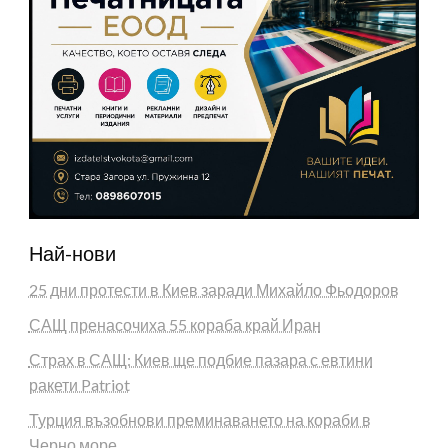
Най-нови
25 дни протести в Киев заради Михайло Фьодоров
САЩ пренасочиха 55 кораба край Иран
Страх в САЩ: Киев ще подбие пазара с евтини
ракети Patriot
Турция възобнови преминаването на кораби в
Черно море