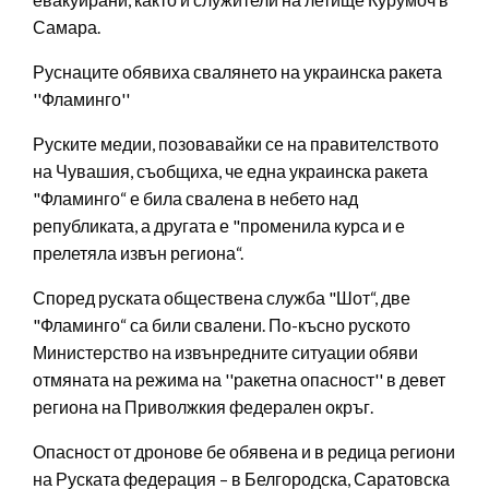
Самара.
Руснаците обявиха свалянето на украинска ракета
''Фламинго''
Руските медии, позовавайки се на правителството
на Чувашия, съобщиха, че една украинска ракета
"Фламинго“ е била свалена в небето над
републиката, а другата е "променила курса и е
прелетяла извън региона“.
Според руската обществена служба "Шот“, две
"Фламинго“ са били свалени. По-късно руското
Министерство на извънредните ситуации обяви
отмяната на режима на ''ракетна опасност'' в девет
региона на Приволжкия федерален окръг.
Опасност от дронове бе обявена и в редица региони
на Руската федерация – в Белгородска, Саратовска