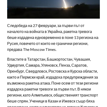
Следобеда на 27 февруари, за първи път от
началото на войната в Украйна, ракетна тревога
беше издадена едновременно в поне 13 региона на
Русия, повечето от които не гранични региони,
предава The Moscow Times.
Властите в Татарстан, Башкортостан, Чувашия,
Удмуртия, Самара, Уляновск, Пенза, Саратов,
Оренбург, Свердловск, Ростовска и Курска области,
както и Пермски край, издадоха предупреждения за
възможна ракетна атака. Поне осем от тези региони
издадоха ракетни тревоги за първи път. В някои
региони, като Алметьевск, общественият транспорт
беше спрян. Ученици в Казан и Ижевск също бяха
евакуирани, както и служители на летище Курумоч в