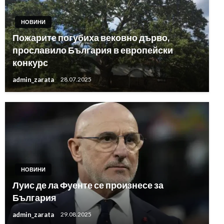
НОВИНИ
Пожарите погубиха вековно дърво,
прославило България в европейски
конкурс
admin_zarata
28.07.2025
НОВИНИ
Луис де ла Фуенте се произнесе за
България
admin_zarata
29.08.2025