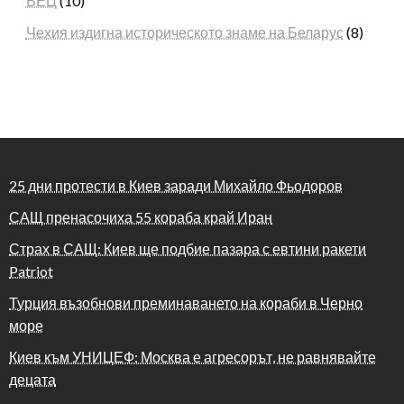
ВЕЦ
(10)
Чехия издигна историческото знаме на Беларус
(8)
25 дни протести в Киев заради Михайло Фьодоров
САЩ пренасочиха 55 кораба край Иран
Страх в САЩ: Киев ще подбие пазара с евтини ракети
Patriot
Турция възобнови преминаването на кораби в Черно
море
Киев към УНИЦЕФ: Москва е агресорът, не равнявайте
децата