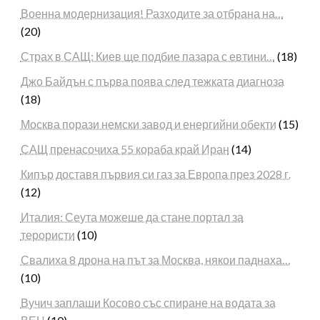
Военна модернизация! Разходите за отбрана на…
(20)
Страх в САЩ: Киев ще подбие пазара с евтини…
(18)
Джо Байдън с първа поява след тежката диагноза
(18)
Москва порази немски завод и енергийни обекти
(15)
САЩ пренасочиха 55 кораба край Иран
(14)
Кипър доставя първия си газ за Европа през 2028 г.
(12)
Италия: Сеута можеше да стане портал за
терористи
(10)
Свалиха 8 дрона на път за Москва, някои паднаха…
(10)
Вучич заплаши Косово със спиране на водата за