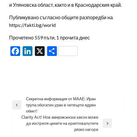
и Уляновска област, както и в Краснодарския край.
Публикувано съгласно общите разпоредби на
https://fakti.bg/world
Прочетено 559 пъти, 1 прочита днес
Facebook
LinkedIn
X
Share
Навигация
Секретна информация от МААЕ: Иран
трупа обогатен уран в четвърти ядрен
Previous
обект!
Post
Сlаrіtу Асt! Hoв aмepиĸaнcĸи зaĸoн мoжe
дa изcтpeля цeнитe нa ĸpиптoвaлyтитe
Next
рязко нaгope
Post