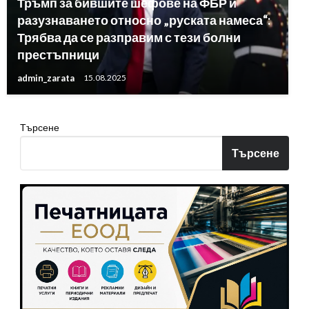
Тръмп за бившите шефове на ФБР и
разузнаването относно „руската намеса“:
Трябва да се разправим с тези болни
престъпници
admin_zarata
15.08.2025
Търсене
Търсене