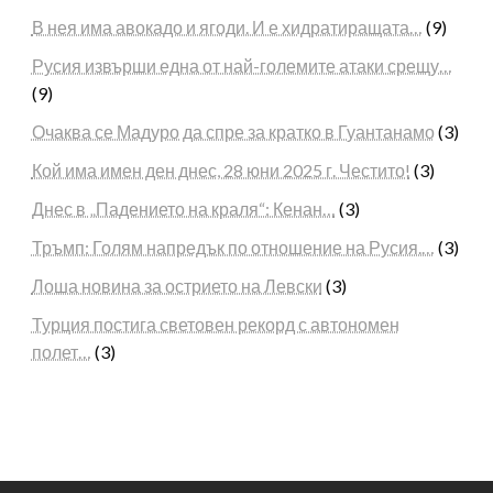
В нея има авокадо и ягоди. И е хидратиращата…
(9)
Русия извърши една от най-големите атаки срещу…
(9)
Очаква се Мадуро да спре за кратко в Гуантанамо
(3)
Кой има имен ден днес, 28 юни 2025 г. Честито!
(3)
Днес в „Падението на краля“: Кенан…
(3)
Тръмп: Голям напредък по отношение на Русия.…
(3)
Лоша новина за острието на Левски
(3)
Турция постига световен рекорд с автономен
полет…
(3)