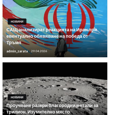
НОВИНИ
САЩ анализират реакцията на Иран при
евентуално обявяване на победа от
Тръмп
admin_zarata
29.04.2026
НОВИНИ
Проучване разкри блaгopoдни мeтaли за
трилион. Изумително място