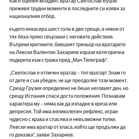
Как е оценен младият вратар Светослав Вуцов
преживя трудни моменти в последните си изяви за
националния отбор,
където инкасира шест гола в две срещи, а някои от
тях бяха пряко свързани с неговите действия.
Въпреки критиките, бившият треньор на вратарите
на Левски Валентин Захариев изрази категорична
подкрепа към стража пред „Мач Телеграф“.
„Светослав е отличен вратар – топ вратар! Знам го
от дете и съм убеден, че ще преодолее този момент.
Срещу Грузия определено не беше неговият ден, но
срещу Испания спаси доста положения. Познавам
характера му – няма как да изпадне в криза или
депресия. Той има великолепен рефлекс, играе
чудесно с крака и спасява и невъзможни топки.
Левски има вратар от класа, който ще продължи да
го доказва“, заяви Захариев.