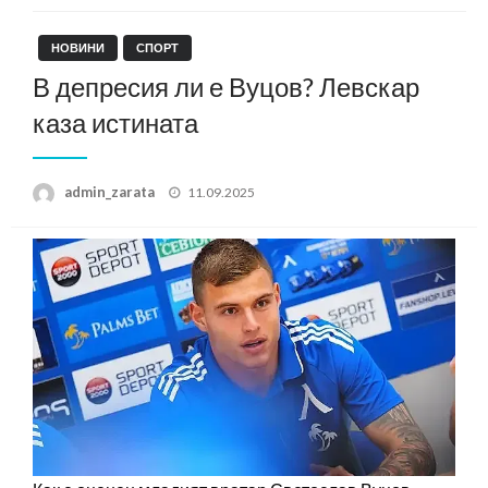
НОВИНИ
СПОРТ
В депресия ли е Вуцов? Левскар
каза истината
Posted
admin_zarata
11.09.2025
on