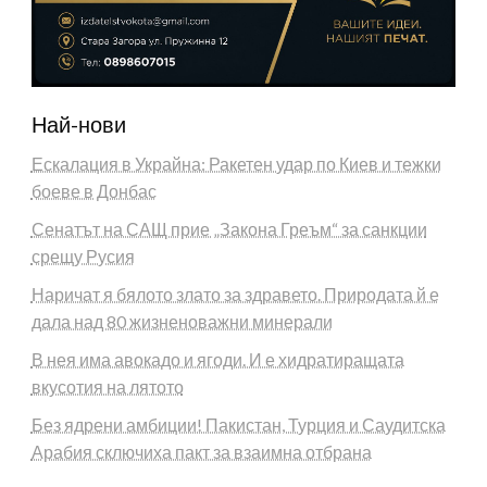
Най-нови
Ескалация в Украйна: Ракетен удар по Киев и тежки
боеве в Донбас
Сенатът на САЩ прие „Закона Греъм“ за санкции
срещу Русия
Наричат я бялото злато за здравето. Природата й е
дала над 80 жизненоважни минерали
В нея има авокадо и ягоди. И е хидратиращата
вкусотия на лятото
Без ядрени амбиции! Пакистан, Турция и Саудитска
Арабия сключиха пакт за взаимна отбрана