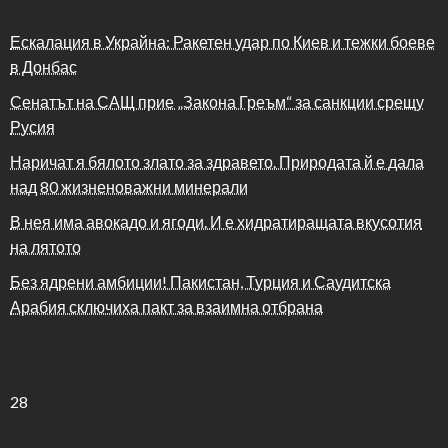
Ескалация в Украйна: Ракетен удар по Киев и тежки боеве
в Донбас
Сенатът на САЩ прие „Закона Греъм“ за санкции срещу
Русия
Наричат я бялото злато за здравето. Природата й е дала
над 80 жизненоважни минерали
В нея има авокадо и ягоди. И е хидратиращата вкусотия
на лятото
Без ядрени амбиции! Пакистан, Турция и Саудитска
Арабия сключиха пакт за взаимна отбрана
28