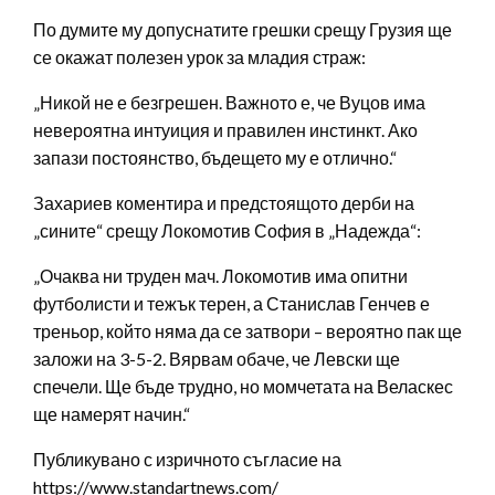
По думите му допуснатите грешки срещу Грузия ще
се окажат полезен урок за младия страж:
„Никой не е безгрешен. Важното е, че Вуцов има
невероятна интуиция и правилен инстинкт. Ако
запази постоянство, бъдещето му е отлично.“
Захариев коментира и предстоящото дерби на
„сините“ срещу Локомотив София в „Надежда“:
„Очаква ни труден мач. Локомотив има опитни
футболисти и тежък терен, а Станислав Генчев е
треньор, който няма да се затвори – вероятно пак ще
заложи на 3-5-2. Вярвам обаче, че Левски ще
спечели. Ще бъде трудно, но момчетата на Веласкес
ще намерят начин.“
Публикувано с изричното съгласие на
https://www.standartnews.com/