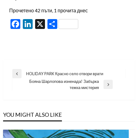
Прочетено 42 пъти, 1 прочита днес
Facebook
LinkedIn
X
Share
Навигация
HOLIDAY PARK Красно село отвори врати
Previous
Бояна Шарлопова изненада! Забърка
Post
Next
тежка мистерия
Post
YOU MIGHT ALSO LIKE