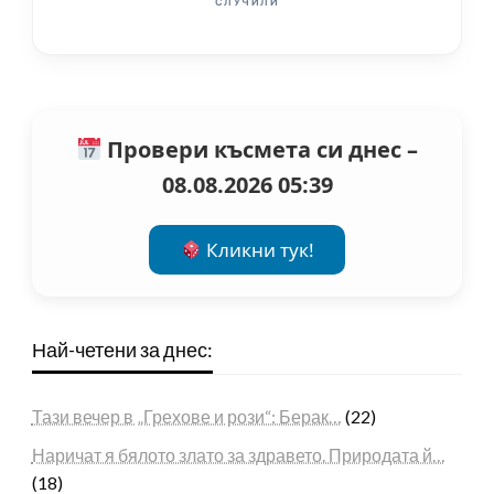
СЛУЧИЛИ
Провери късмета си днес –
08.08.2026 05:39
Кликни тук!
Най-четени за днес:
Тази вечер в „Грехове и рози“: Берак…
(22)
Наричат я бялото злато за здравето. Природата й…
(18)