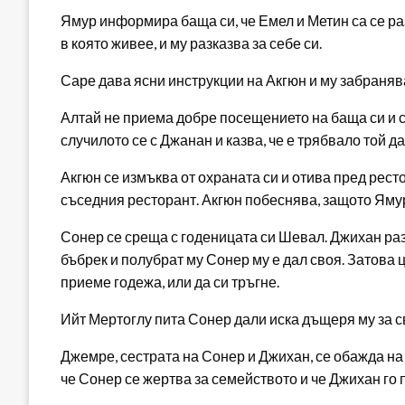
Ямур информира баща си, че Емел и Метин са се раз
в която живее, и му разказва за себе си.
Саре дава ясни инструкции на Акгюн и му забраняв
Алтай не приема добре посещението на баща си и с
случилото се с Джанан и казва, че е трябвало той да
Акгюн се измъква от охраната си и отива пред рест
съседния ресторант. Акгюн побеснява, защото Ямур
Сонер се среща с годеницата си Шевал. Джихан разк
бъбрек и полубрат му Сонер му е дал своя. Затова ц
приеме годежа, или да си тръгне.
Ийт Мертоглу пита Сонер дали иска дъщеря му за 
Джемре, сестрата на Сонер и Джихан, се обажда на б
че Сонер се жертва за семейството и че Джихан го