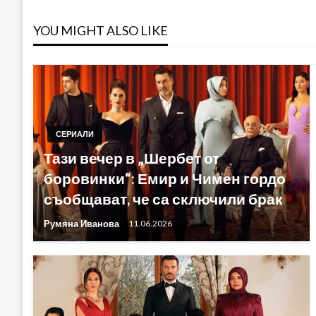
YOU MIGHT ALSO LIKE
СЕРИАЛИ
Тази вечер в „Шербет от
боровинки“: Емир и Чимен гордо
съобщават, че са сключили брак
Румяна Иванова
11.06.2026