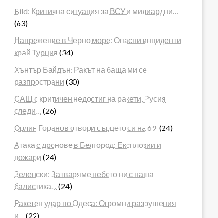
Bild: Критична ситуация за ВСУ и милиардни…
(63)
Напрежение в Черно море: Опасни инциденти
край Турция
(34)
Хънтър Байдън: Ракът на баща ми се
разпространи
(30)
САЩ с критичен недостиг на ракети, Русия
следи…
(26)
Орлин Горанов отвори сърцето си на 69
(24)
Атака с дронове в Белгород: Експлозии и
пожари
(24)
Зеленски: Затваряме небето ни с наша
балистика…
(24)
Ракетен удар по Одеса: Огромни разрушения
и…
(22)