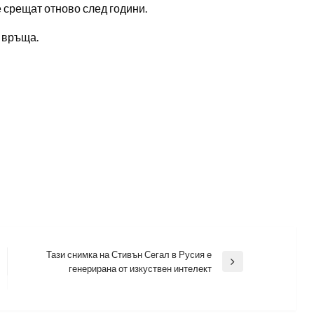
е срещат отново след години.
е връща.
Тази снимка на Стивън Сегал в Русия е
Next
генерирана от изкуствен интелект
Post