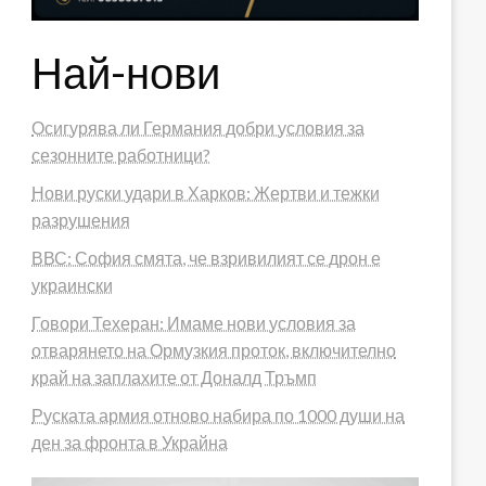
Най-нови
Осигурява ли Германия добри условия за
сезонните работници?
Нови руски удари в Харков: Жертви и тежки
разрушения
ВВС: София смята, че взривилият се дрон е
украински
Говори Техеран: Имаме нови условия за
отварянето на Ормузкия проток, включително
край на заплахите от Доналд Тръмп
Руската армия отново набира по 1000 души на
ден за фронта в Украйна