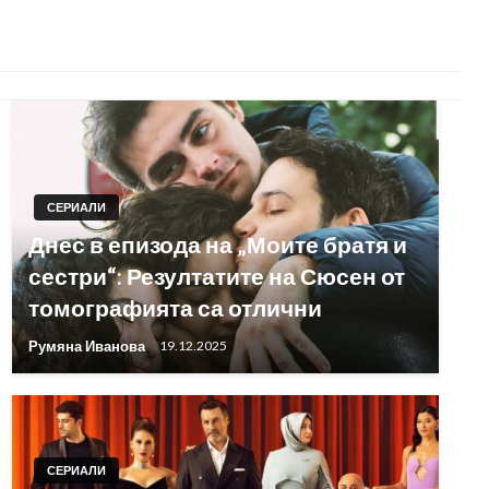
СЕРИАЛИ
Днес в епизода на „Моите братя и
сестри“: Резултатите на Сюсен от
томографията са отлични
Румяна Иванова
19.12.2025
СЕРИАЛИ