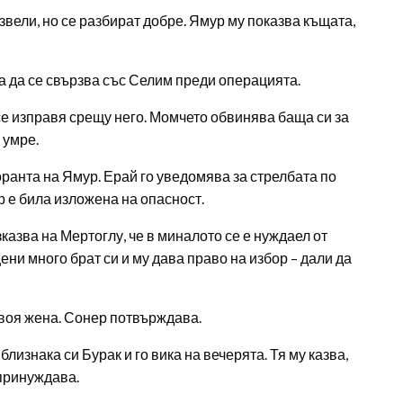
вели, но се разбират добре. Ямур му показва къщата,
а да се свързва със Селим преди операцията.
е изправя срещу него. Момчето обвинява баща си за
 умре.
оранта на Ямур. Ерай го уведомява за стрелбата по
 е била изложена на опасност.
азва на Мертоглу, че в миналото се е нуждаел от
ени много брат си и му дава право на избор – дали да
своя жена. Сонер потвърждава.
лизнака си Бурак и го вика на вечерята. Тя му казва,
 принуждава.