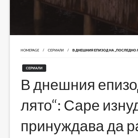
HOMEPAGE
СЕРИАЛИ
В ДНЕШНИЯ ЕПИЗОД НА „ПОСЛЕДНО Л
СЕРИАЛИ
В днешния епизо
лято“: Саре изну
принуждава да р