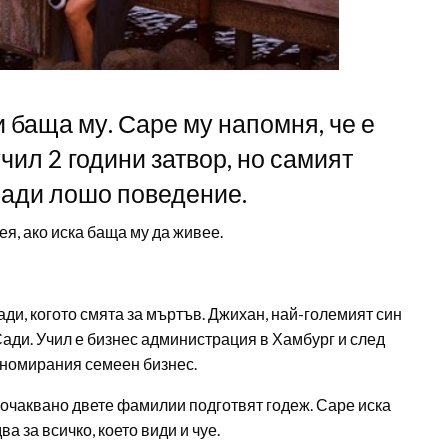
и баща му. Саре му напомня, че е
чил 2 години затвор, но самият
ради лошо поведение.
ея, ако иска баща му да живее.
ди, когото смята за мъртъв. Джихан, най-големият син
ади. Учил е бизнес администрация в Хамбург и след
еномирания семеен бизнес.
еочаквано двете фамилии подготвят годеж. Саре иска
а за всичко, което види и чуе.