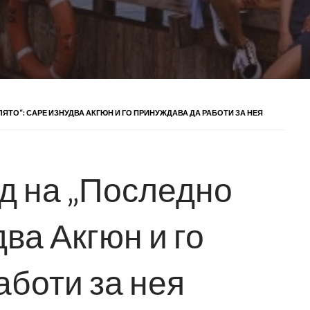
ЯТО“: САРЕ ИЗНУДВА АКГЮН И ГО ПРИНУЖДАВА ДА РАБОТИ ЗА НЕЯ
д на „Последно
два Акгюн и го
аботи за нея