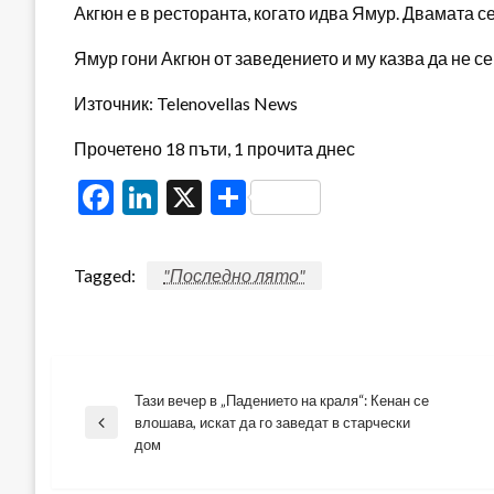
Акгюн е в ресторанта, когато идва Ямур. Двамата с
Ямур гони Акгюн от заведението и му казва да не с
Източник: Telenovellas News
Прочетено 18 пъти, 1 прочита днес
Facebook
LinkedIn
X
Share
Tagged:
"Последно лято"
Тази вечер в „Падението на краля“: Кенан се
Навигация
влошава, искат да го заведат в старчески
Previous
дом
Post