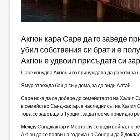
Акгюн кара Саре да го заведе пр
убил собствения си брат и е полу
Акгюн е удвоил присъдата си за
Саре изнудва Акгюн и го принуждава да работи за н
Ямур отвежда баща си у дома, за да види Алтай.
Саре иска да се добере до семейството на Халил Са
в семейство Санджактар, е наследникът на Халил С
това се завръща в Турция, за да поеме привидно р
Между Санджактар и Мертоглу се води война, но н
Акгюн да се появи на годежа на Сонер и да й докладв