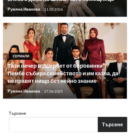
Румяна Иванова
11.03.2026
СЕРИАЛИ
Тази вечер в „Шербет от боровинки“:
Пембе събира семейството и им казва, да
не правят нищо без нейно знание
Румяна Иванова
27.06.2025
Търсене
Търсене