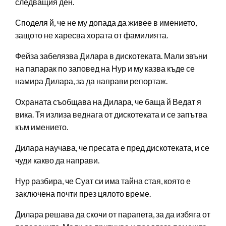
следващия ден.
Споделя й, че не му допада да живее в имението,
защото не харесва хората от фамилията.
Фейза забелязва Дилара в дискотеката. Мали звъни
на папарак по заповед на Нур и му казва къде се
намира Дилара, за да направи репортаж.
Охраната съобщава на Дилара, че баща й Ведат я
вика. Тя излиза веднага от дискотеката и се запътва
към имението.
Дилара научава, че пресата е пред дискотеката, и се
чуди какво да направи.
Нур разбира, че Суат си има тайна стая, която е
заключена почти през цялото време.
Дилара решава да скочи от парапета, за да избяга от