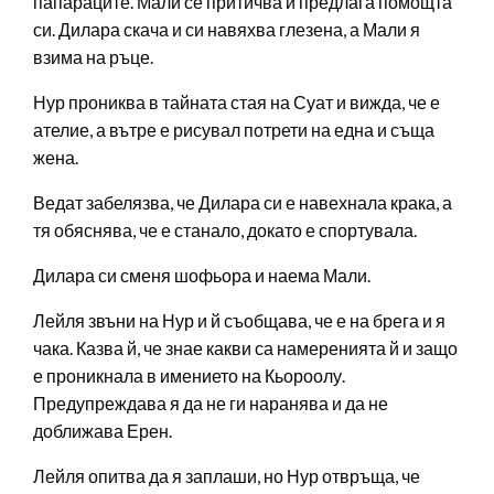
папараците. Мали се притичва и предлага помощта
си. Дилара скача и си навяхва глезена, а Мали я
взима на ръце.
Нур прониква в тайната стая на Суат и вижда, че е
ателие, а вътре е рисувал потрети на една и съща
жена.
Ведат забелязва, че Дилара си е навехнала крака, а
тя обяснява, че е станало, докато е спортувала.
Дилара си сменя шофьора и наема Мали.
Лейля звъни на Нур и й съобщава, че е на брега и я
чака. Казва й, че знае какви са намеренията й и защо
е проникнала в имението на Кьороолу.
Предупреждава я да не ги наранява и да не
доближава Ерен.
Лейля опитва да я заплаши, но Нур отвръща, че