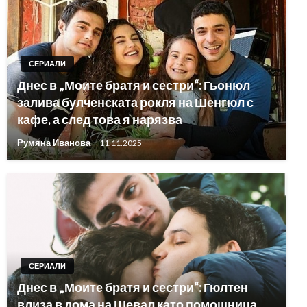
СЕРИАЛИ
Днес в „Моите братя и сестри“: Гьонюл
залива булченската рокля на Шенгюл с
кафе, а след това я нарязва
Румяна Иванова
11.11.2025
СЕРИАЛИ
Днес в „Моите братя и сестри“: Гюлтен
влиза в дома на Шевал като помощница