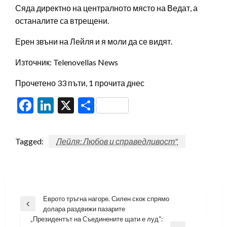
Сяда директно на централното място на Ведат, а
останалите са втрещени.
Ерен звъни на Лейля и я моли да се видят.
Източник: Telenovellas News
Прочетено 33 пъти, 1 прочита днес
Facebook
LinkedIn
X
Share
Tagged:
Лейля: Любов и справедливост"
Навигация
Еврото тръгна нагоре. Силен скок спрямо
Previous
долара раздвижи пазарите
Post
„Президентът на Съединените щати е луд“: