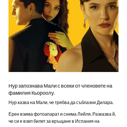
Нур запознава Мали с всеки от членовете на
фамилия Кьороолу.
Нур казва на Мали, че трябва да съблазни Дилара.
Ерен взима фотоапарат и снима Лейля. Разказва й,
че си е взел билет за връщане в Испания на