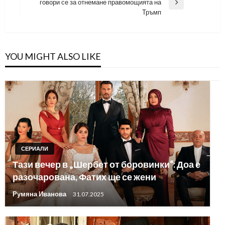
говори се за отнемане правомощията на
Next
Тръмп
Post
YOU MIGHT ALSO LIKE
СЕРИАЛИ
Тази вечер в „Шербет от боровинки“: Доа е
разочарована, Фатих ще се жени
Румяна Иванова
31.07.2025