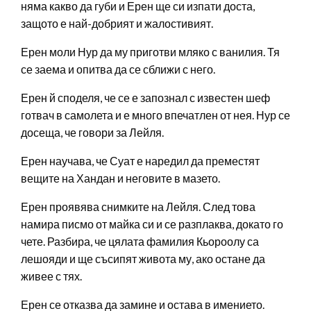
няма какво да губи и Ерен ще си изпати доста,
защото е най-добрият и жалостивият.
Ерен моли Нур да му приготви мляко с ванилия. Тя
се заема и опитва да се сближи с него.
Ерен й споделя, че се е запознал с известен шеф
готвач в самолета и е много впечатлен от нея. Нур се
досеща, че говори за Лейля.
Ерен научава, че Суат е наредил да преместят
вещите на Хандан и неговите в мазето.
Ерен проявява снимките на Лейля. След това
намира писмо от майка си и се разплаква, докато го
чете. Разбира, че цялата фамилия Кьороолу са
лешояди и ще съсипят живота му, ако остане да
живее с тях.
Ерен се отказва да замине и остава в имението.