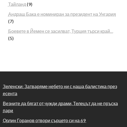
Тайланд
(9)
Андраш Бака е номиниран за президент на Унгария
(7)
Боевете в Йемен се засилват, Турция търси край…
(5)
Зеленски: Затваряме небето ни с наша балистика през
есента
Везните да бягат от чужди драми, Телецът да не пръска
пари
Орлин Горанов отвори сърцето си на 69