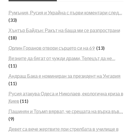
Румъния, Русия и Украйна с първи коментари след…
(33)
Хънтър Байдън: Ракът на баща ми се разпространи
(18)
Орлин Горанов отвори сърцето си на 69
(13)
Везните да бягат от чужди драми, Телецът да не…
(11)
Андраш Бака е номиниран за президент на Унгария
(11)
Русия атакува Одеса и Николаев, екологична криза в
Киев
(11)
Пашинян и Тръмп вярват, че срещата на върха във…
(9)
Девет са вече жертвите при стрелбата в училище в