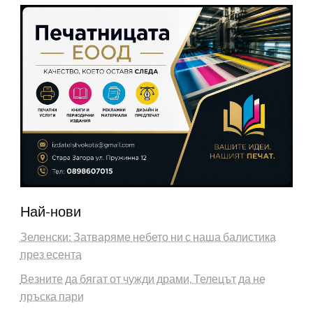
Най-нови
Зеленски: Затваряме небето ни с наша балистика
през есента
Везните да бягат от чужди драми, Телецът да не
пръска пари