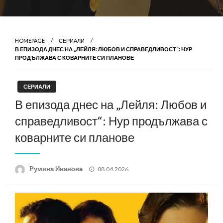
HOMEPAGE
СЕРИАЛИ
В ЕПИЗОДА ДНЕС НА „ЛЕЙЛЯ: ЛЮБОВ И СПРАВЕДЛИВОСТ“: НУР
ПРОДЪЛЖАВА С КОВАРНИТЕ СИ ПЛАНОВЕ
СЕРИАЛИ
В епизода днес на „Лейля: Любов и
справедливост“: Нур продължава с
коварните си планове
Posted
Румяна Иванова
08.04.2026
on