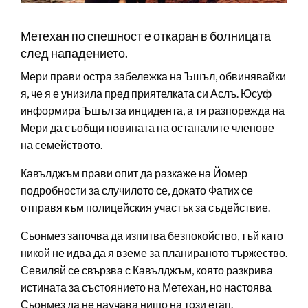
Метехан по спешност е откаран в болницата
след нападението.
Мери прави остра забележка на Ъшъл, обвинявайки
я, че я е унизила пред приятелката си Аслъ. Юсуф
информира Ъшъл за инцидента, а тя разпорежда на
Мери да съобщи новината на останалите членове
на семейството.
Кавълджъм прави опит да разкаже на Йомер
подробности за случилото се, докато Фатих се
отправя към полицейския участък за съдействие.
Сьонмез започва да изпитва безпокойство, тъй като
никой не идва да я вземе за планираното тържество.
Севиляй се свързва с Кавълджъм, която разкрива
истината за състоянието на Метехан, но настоява
Сьонмез да не научава нищо на този етап.