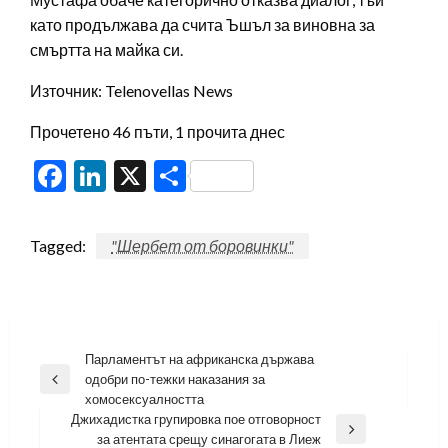
като продължава да счита Ъшъл за виновна за
смъртта на майка си.
Източник: Telenovellas News
Прочетено 46 пъти, 1 прочита днес
Facebook
LinkedIn
X
Share
Tagged:
"Шербет от боровинки"
Навигация
Парламентът на африканска държава
одобри по-тежки наказания за
Previous
хомосексуалността
Post
Джихадистка групировка пое отговорност
Next
за атентата срещу синагогата в Лиеж