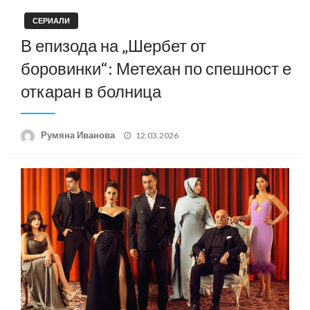
СЕРИАЛИ
В епизода на „Шербет от
боровинки“: Метехан по спешност е
откаран в болница
Posted
Румяна Иванова
12.03.2026
on