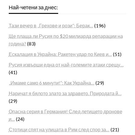
Най-четени за днес:
Тази вечер в „Грехове и рози“: Берак…
(196)
Ще плаща ли Русия по $20 милиарда репарации на
година?
(83)
Ескалация в Украйна: Ракетен удар по Киев и…
(51)
Русия извърши една от най-големите атаки срещу…
(41)
„Имаме само 6 минути!“: Как Украйна…
(29)
Наричат я бялото злато за здравето. Природата й…
(29)
Опасна серия в Германия! След летището дронове
и…
(24)
Стотици спят на улицата в Рим след спор за…
(21)