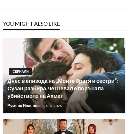
Post
YOU MIGHT ALSO LIKE
СЕРИАЛИ
Днес в епизода на „Моите братя и сестри“:
Сузан разбира, че Шевал е поръчала
убийството на Ахмет
Румяна Иванова
24.02.2026