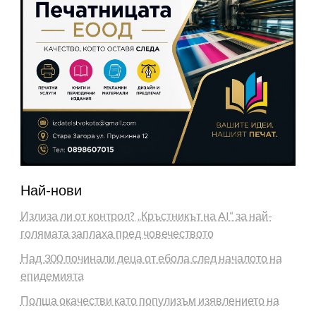
Най-нови
Излиза ли от контрол? „Кръстникът на AI“ за най-
голямата заплаха пред човечеството
Над 300 починали деца от ебола след началото на
епидемията
Полша окачестви като популизъм изявлението на