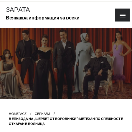
Skip
ЗАРАТА
to
Всякаква информация за всеки
content
HOMEPAGE
СЕРИАЛИ
В ЕПИЗОДА НА „ШЕРБЕТ ОТ БОРОВИНКИ“: МЕТЕХАН ПО СПЕШНОСТ Е
ОТКАРАН В БОЛНИЦА