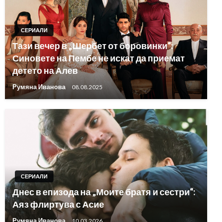
СЕРИАЛИ
Тази вечер в „Шербет от боровинки“:
Синовете на Пембе не искат да приемат
детето на Алев
Румяна Иванова
08.08.2025
СЕРИАЛИ
Днес в епизода на „Моите братя и сестри“:
Аяз флиртува с Асие
Румяна Иванова
10.03.2026