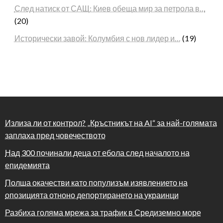
След натиск от САЩ: Киев обеща мир за петрола в…
(20)
Исторически завой: Колумбия с нов лидер и…
(19)
Излиза ли от контрол? „Кръстникът на AI“ за най-голямата
заплаха пред човечеството
Над 300 починали деца от ебола след началото на
епидемията
Полша окачестви като популизъм изявлението на
опозицията отноно депортирането на украинци
Разбиха голяма мрежа за трафик в Средиземно море