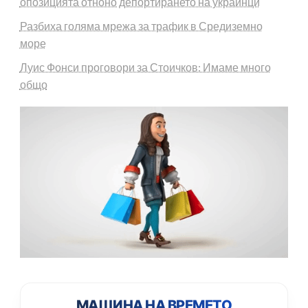
опозицията отноно депортирането на украинци
Разбиха голяма мрежа за трафик в Средиземно
море
Луис Фонси проговори за Стоичков: Имаме много
общо
МАШИНА НА ВРЕМЕТО