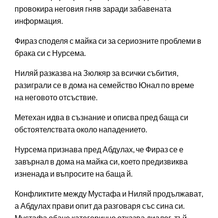
провокира неговия гняв заради забавената
информация.
Фираз споделя с майка си за сериозните проблеми в
брака си с Нурсема.
Ниляй разказва на Зюлкяр за всички събития,
разиграли се в дома на семейство Юнал по време
на неговото отсъствие.
Метехан идва в съзнание и описва пред баща си
обстоятелствата около нападението.
Нурсема признава пред Абдулах, че Фираз се е
завърнал в дома на майка си, което предизвиква
изненада и въпросите на баща й.
Конфликтите между Мустафа и Ниляй продължават,
а Абдулах прави опит да разговаря със сина си.
Мустафа обаче категорично отказва диалог, тъй