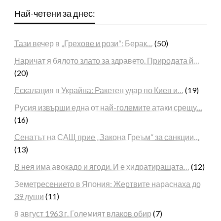
Най-четени за днес:
Тази вечер в „Грехове и рози“: Берак…
(50)
Наричат я бялото злато за здравето. Природата й…
(20)
Ескалация в Украйна: Ракетен удар по Киев и…
(19)
Русия извърши една от най-големите атаки срещу…
(16)
Сенатът на САЩ прие „Закона Греъм“ за санкции…
(13)
В нея има авокадо и ягоди. И е хидратиращата…
(12)
Земетресението в Япония: Жертвите нараснаха до
39 души
(11)
8 август 1963 г. Големият влаков обир
(7)