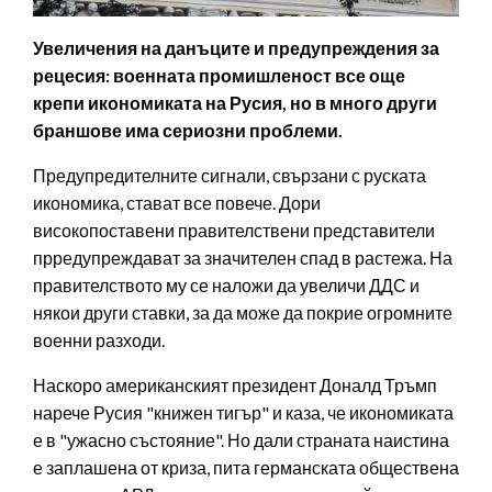
Увеличения на данъците и предупреждения за
рецесия: военната промишленост все още
крепи икономиката на Русия, но в много други
браншове има сериозни проблеми.
Предупредителните сигнали, свързани с руската
икономика, стават все повече. Дори
високопоставени правителствени представители
прредупреждават за значителен спад в растежа. На
правителството му се наложи да увеличи ДДС и
някои други ставки, за да може да покрие огромните
военни разходи.
Наскоро американският президент Доналд Тръмп
нарече Русия "книжен тигър" и каза, че икономиката
е в "ужасно състояние". Но дали страната наистина
е заплашена от криза, пита германската обществена