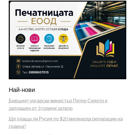
Най-нови
Бившият унгарски министър Петер Сиярто е
заплашен от 3 години затвор
Ще плаща ли Русия по $20 милиарда репарации на
година?