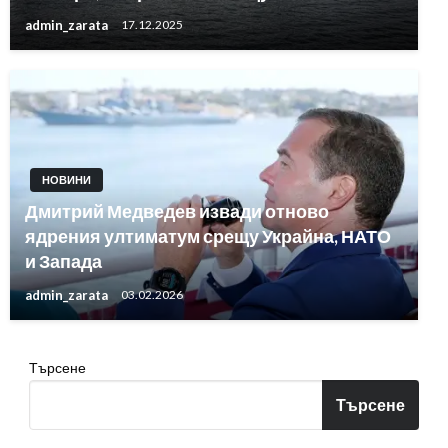
admin_zarata
17.12.2025
НОВИНИ
Дмитрий Медведев извади отново
ядрения ултиматум срещу Украйна, НАТО
и Запада
admin_zarata
03.02.2026
Търсене
Търсене