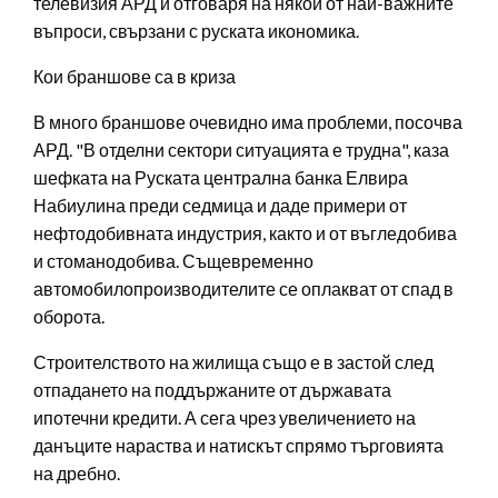
телевизия АРД и отговаря на някои от най-важните
въпроси, свързани с руската икономика.
Кои браншове са в криза
В много браншове очевидно има проблеми, посочва
АРД. "В отделни сектори ситуацията е трудна", каза
шефката на Руската централна банка Елвира
Набиулина преди седмица и даде примери от
нефтодобивната индустрия, както и от въгледобива
и стоманодобива. Същевременно
автомобилопроизводителите се оплакват от спад в
оборота.
Строителството на жилища също е в застой след
отпадането на поддържаните от държавата
ипотечни кредити. А сега чрез увеличението на
данъците нараства и натискът спрямо търговията
на дребно.