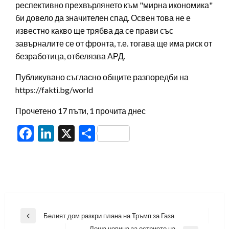
респективно прехвърлянето към "мирна икономика"
би довело да значителен спад. Освен това не е
известно какво ще трябва да се прави със
завърналите се от фронта, т.е. тогава ще има риск от
безработица, отбелязва АРД.
Публикувано съгласно общите разпоредби на
https://fakti.bg/world
Прочетено 17 пъти, 1 прочита днес
Facebook
LinkedIn
X
Share
Навигация
Белият дом разкри плана на Тръмп за Газа
Previous
Лоша новина за острието на