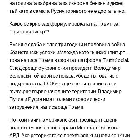
на годината забраната за износ на бензин и дизел,
тъй като в самата Русия горивото не е достатъчно.
Какво се крие зад формулировката на Тръмп за
"книжния тигър"?
Русия е слаба и след три години и половина война
без истински успехи изглежда като "книжен тигър" –
това написа Тръмп в своята платформа Truth Social.
След среща с украинския президент Володимир
Зеленски той дори се показа убеден в това, че с
подкрепата на ЕС Киев ще е в състояние да си
възвърне първоначалните територии. Владимир
Путин и Русия имат големи икономически
затруднения, написа още Тръмп.
По този начин американският президент смени
положителния си тон спрямо Москва, отбелязва
АРД. Ако реториката се прехвърли към нови санкции