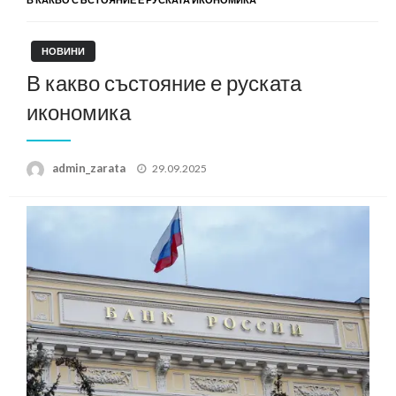
НОВИНИ
В какво състояние е руската
икономика
Posted
admin_zarata
29.09.2025
on