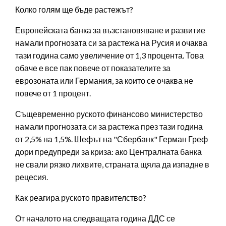
Колко голям ще бъде растежът?
Европейската банка за възстановяване и развитие
намали прогнозата си за растежа на Русия и очаква
тази година само увеличение от 1,3 процента. Това
обаче е все пак повече от показателите за
еврозоната или Германия, за които се очаква не
повече от 1 процент.
Същевременно руското финансово министерство
намали прогнозата си за растежа през тази година
от 2,5% на 1,5%. Шефът на "Сбербанк" Герман Греф
дори предупреди за криза: ако Централната банка
не свали рязко лихвите, страната щяла да изпадне в
рецесия.
Как реагира руското правителство?
От началото на следващата година ДДС се