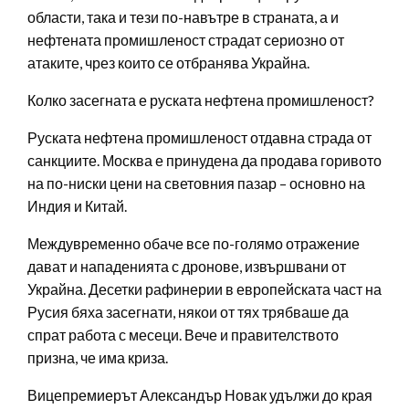
области, така и тези по-навътре в страната, а и
нефтената промишленост страдат сериозно от
атаките, чрез които се отбранява Украйна.
Колко засегната е руската нефтена промишленост?
Руската нефтена промишленост отдавна страда от
санкциите. Москва е принудена да продава горивото
на по-ниски цени на световния пазар – основно на
Индия и Китай.
Междувременно обаче все по-голямо отражение
дават и нападенията с дронове, извършвани от
Украйна. Десетки рафинерии в европейската част на
Русия бяха засегнати, някои от тях трябваше да
спрат работа с месеци. Вече и правителството
призна, че има криза.
Вицепремиерът Александър Новак удължи до края