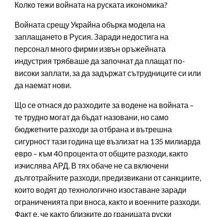
Колко тежи войната на руската икономика?
Войната срещу Украйна обърка модела на
заплащането в Русия. Заради недостига на
персонал много фирми извън оръжейната
индустрия трябваше да започнат да плащат по-
високи заплати, за да задържат сътрудниците си или
да наемат нови.
Що се отнася до разходите за водене на войната –
те трудно могат да бъдат назовани, но само
бюджетните разходи за отбрана и вътрешна
сигурност тази година ще възлизат на 135 милиарда
евро – към 40 процента от общите разходи, както
изчислява АРД. В тях обаче не са включени
дълготрайните разходи, предизвикани от санкциите,
които водят до технологично изоставане заради
ограниченията при вноса, както и военните разходи.
Факт е, че както близките до границата руски