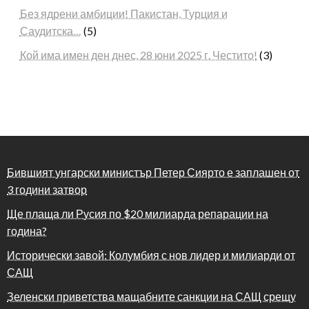
Без ядрени амбиции! Пакистан, Турция и
Саудитска…
(5)
Кой има имен ден днес, 28 юни 2025 г. Честито!
(3)
Бившият унгарски министър Петер Сиярто е заплашен от
3 години затвор
Ще плаща ли Русия по $20 милиарда репарации на
година?
Исторически завой: Колумбия с нов лидер и милиарди от
САЩ
Зеленски приветства мащабните санкции на САЩ срещу