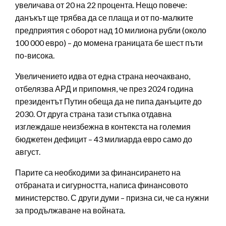
увеличава от 20 на 22 процента. Нещо повече:
данъкът ще трябва да се плаща и от по-малките
предприятия с оборот над 10 милиона рубли (около
100 000 евро) – до момена границата бе шест пъти
по-висока.
Увеличението идва от една страна неочаквано,
отбелязва АРД и припомня, че през 2024 година
президентът Путин обеща да не пипа данъците до
2030. От друга страна тази стъпка отдавна
изглеждаше неизбежна в контекста на големия
бюджетен дефицит – 43 милиарда евро само до
август.
Парите са необходими за финансирането на
отбраната и сигурността, написа финансовото
министерство. С други думи – призна си, че са нужни
за продължаване на войната.