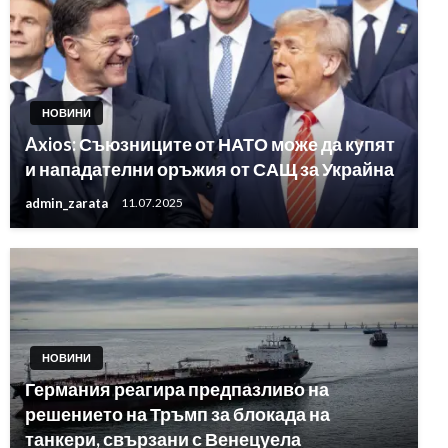
НОВИНИ
Axios: Съюзниците от НАТО може да купят
и нападателни оръжия от САЩ за Украйна
admin_zarata
11.07.2025
НОВИНИ
Германия реагира предпазливо на
решението на Тръмп за блокада на
танкери, свързани с Венецуела