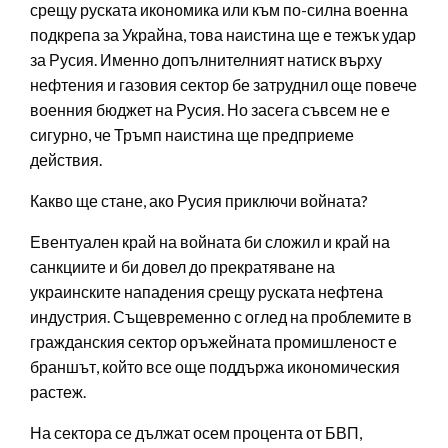
срещу руската икономика или към по-силна военна
подкрепа за Украйна, това наистина ще е тежък удар
за Русия. Именно допълнителният натиск върху
нефтения и газовия сектор бе затруднил още повече
военния бюджет на Русия. Но засега съвсем не е
сигурно, че Тръмп наистина ще предприеме
действия.
Какво ще стане, ако Русия приключи войната?
Евентуален край на войната би сложил и край на
санкциите и би довел до прекратяване на
украинските нападения срещу руската нефтена
индустрия. Същевременно с оглед на проблемите в
гражданския сектор оръжейната промишленост е
браншът, който все още поддържа икономическия
растеж.
На сектора се дължат осем процента от БВП,